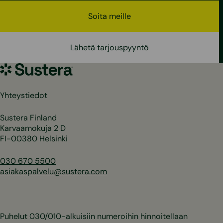
Soita meille
Lähetä tarjouspyyntö
Sustera
Yhteystiedot
Sustera Finland
Karvaamokuja 2 D
FI-00380 Helsinki
030 670 5500
asiakaspalvelu@sustera.com
Puhelut 030/010-alkuisiin numeroihin hinnoitellaan