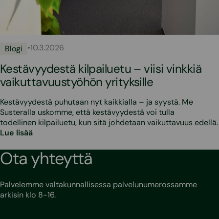
•
10.3.2026
Blogi
Kestävyydestä kilpailuetu – viisi vinkkiä
vaikuttavuustyöhön yrityksille
Kestävyydestä puhutaan nyt kaikkialla – ja syystä. Me
Susteralla uskomme, että kestävyydestä voi tulla
todellinen kilpailuetu, kun sitä johdetaan vaikuttavuus edellä.
Lue lisää
Ota yhteyttä
Palvelemme valtakunnallisessa palvelunumerossamme
arkisin klo 8-16.