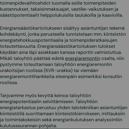
toimenpidevaihtoehdot tuomalla esille toimenpiteiden
kustannukset, takaisinmaksuajat, vastike-vaikutuksen ja
säästöpotentiaalit helppolukuisilla taulukoilla ja kaavioilla.
Energiansäästökartoitukseen sisältyy asiantuntijan tekemä
kohdekäynti, jonka perusteella tunnistetaan mm. kiinteistön
energiatehokkuuspotentiaalia ja toimenpideratkaisujen
toteutettavuutta. Energiansäästökartoituksen tulokset
käydään aina läpi asiakkaan kanssa raportin valmistuttua.
Mikäli taloyhtiö päättää edetä
energiaremontin
osalta, niin
pystymme toteuttamaan taloyhtiön energiaremontin
urakoitsijan roolissa (KVR-urakka) tai viemään
energiaremonttihankkeita eteenpäin esimerkiksi konsultin
roolissa.
Tarjoamme myös kevyttä keinoa taloyhtiön
energiapotentiaalin selvittämiseen. Taloyhtiön
energiatarkastus perustuu yhden talotekniikan asiantuntijan
kiinteistöllä suorittamaan kiinteistökierrokseen, mittauksiin
ja toimintakokeisiin sekä energiankulutuksen analysointiin
kulutusseurannan pohjalta.