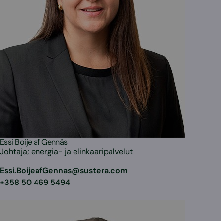
Essi Boije af Gennäs
Johtaja; energia- ja elinkaaripalvelut
Essi.BoijeafGennas@sustera.com
+358 50 469 5494