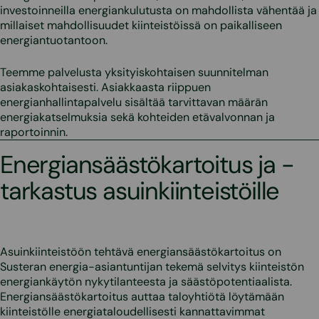
investoinneilla energiankulutusta on mahdollista vähentää ja
millaiset mahdollisuudet kiinteistöissä on paikalliseen
energiantuotantoon.
Teemme palvelusta yksityiskohtaisen suunnitelman
asiakaskohtaisesti. Asiakkaasta riippuen
energianhallintapalvelu sisältää tarvittavan määrän
energiakatselmuksia sekä kohteiden etävalvonnan ja
raportoinnin.
Energiansäästökartoitus ja -
tarkastus asuinkiinteistöille
Asuinkiinteistöön tehtävä energiansäästökartoitus on
Susteran energia-asiantuntijan tekemä selvitys kiinteistön
energiankäytön nykytilanteesta ja säästöpotentiaalista.
Energiansäästökartoitus auttaa taloyhtiötä löytämään
kiinteistölle energiataloudellisesti kannattavimmat