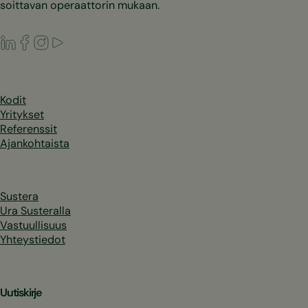
soittavan operaattorin mukaan.
LinkedIn
Facebook
Instagram
Youtube
Kodit
Yritykset
Referenssit
Ajankohtaista
Sustera
Ura Susteralla
Vastuullisuus
Yhteystiedot
Uutiskirje