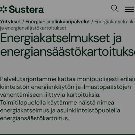
Siirry
Sustera
sisältöön
Va
Yritykset
/
Energia- ja elinkaaripalvelut
/
Energiakatselmuk
ja energiansäästökartoitukset
Energiakatselmukset ja
energiansäästökartoituks
Palvelutarjontamme kattaa monipuolisesti erilai
kiinteistön energiankäytön ja ilmastopäästöjen
vähentämiseen liittyviä kartoituksia.
Toimitilapuolella käytämme näistä nimeä
energiakatselmus ja asuinkiinteistöpuolella
energiansäästökartoitus.