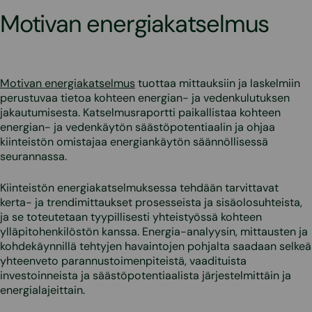
Motivan energiakatselmus
Motivan energiakatselmus
tuottaa mittauksiin ja laskelmiin
perustuvaa tietoa kohteen energian- ja vedenkulutuksen
jakautumisesta. Katselmusraportti paikallistaa kohteen
energian- ja vedenkäytön säästöpotentiaalin ja ohjaa
kiinteistön omistajaa energiankäytön säännöllisessä
seurannassa.
Kiinteistön energiakatselmuksessa tehdään tarvittavat
kerta- ja trendimittaukset prosesseista ja sisäolosuhteista,
ja se toteutetaan tyypillisesti yhteistyössä kohteen
ylläpitohenkilöstön kanssa. Energia-analyysin, mittausten ja
kohdekäynnillä tehtyjen havaintojen pohjalta saadaan selkeä
yhteenveto parannustoimenpiteistä, vaadituista
investoinneista ja säästöpotentiaalista järjestelmittäin ja
energialajeittain.