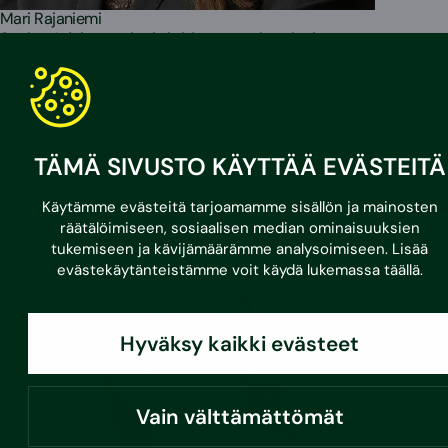
Mari Rajaniemi
Senior Advisor, taloyhtiöiden energiapalvelut
mari.rajaniemi@sustera.com
+358 40 637 7326
TÄMÄ SIVUSTO KÄYTTÄÄ EVÄSTEITÄ
Käytämme evästeitä tarjoamamme sisällön ja mainosten
räätälöimiseen, sosiaalisen median ominaisuuksien
tukemiseen ja kävijämäärämme analysoimiseen. Lisää
evästekäytänteistämme voit käydä lukemassa
täällä
.
Hyväksy kaikki evästeet
Vain välttämättömät