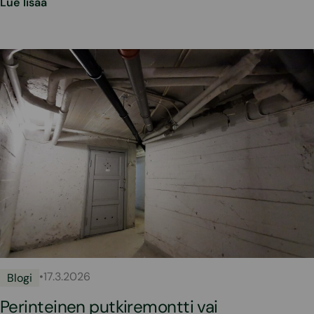
Lue lisää
•
17.3.2026
Blogi
Perinteinen putkiremontti vai