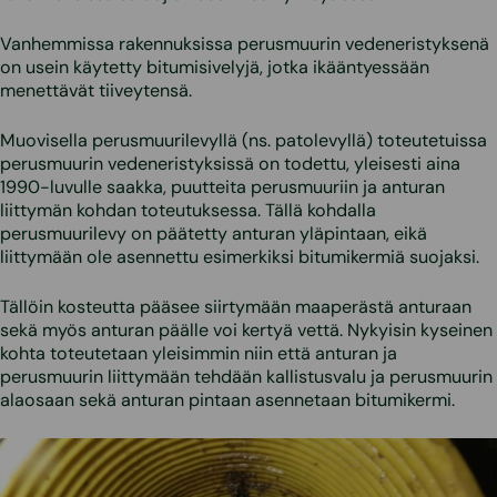
Vanhemmissa rakennuksissa perusmuurin vedeneristyksenä
on usein käytetty bitumisivelyjä, jotka ikääntyessään
menettävät tiiveytensä.
Muovisella perusmuurilevyllä (ns. patolevyllä) toteutetuissa
perusmuurin vedeneristyksissä on todettu, yleisesti aina
1990-luvulle saakka, puutteita perusmuuriin ja anturan
liittymän kohdan toteutuksessa. Tällä kohdalla
perusmuurilevy on päätetty anturan yläpintaan, eikä
liittymään ole asennettu esimerkiksi bitumikermiä suojaksi.
Tällöin kosteutta pääsee siirtymään maaperästä anturaan
sekä myös anturan päälle voi kertyä vettä. Nykyisin kyseinen
kohta toteutetaan yleisimmin niin että anturan ja
perusmuurin liittymään tehdään kallistusvalu ja perusmuurin
alaosaan sekä anturan pintaan asennetaan bitumikermi.