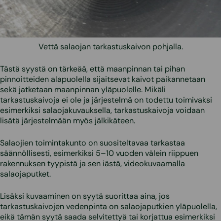
Vettä salaojan tarkastuskaivon pohjalla.
Tästä syystä on tärkeää, että maanpinnan tai pihan
pinnoitteiden alapuolella sijaitsevat kaivot paikannetaan
sekä jatketaan maanpinnan yläpuolelle. Mikäli
tarkastuskaivoja ei ole ja järjestelmä on todettu toimivaksi
esimerkiksi salaojakuvauksella, tarkastuskaivoja voidaan
lisätä järjestelmään myös jälkikäteen.
Salaojien toimintakunto on suositeltavaa tarkastaa
säännöllisesti, esimerkiksi 5–10 vuoden välein riippuen
rakennuksen tyypistä ja sen iästä, videokuvaamalla
salaojaputket.
Lisäksi kuvaaminen on syytä suorittaa aina, jos
tarkastuskaivojen vedenpinta on salaojaputkien yläpuolella,
eikä tämän syytä saada selvitettyä tai korjattua esimerkiksi