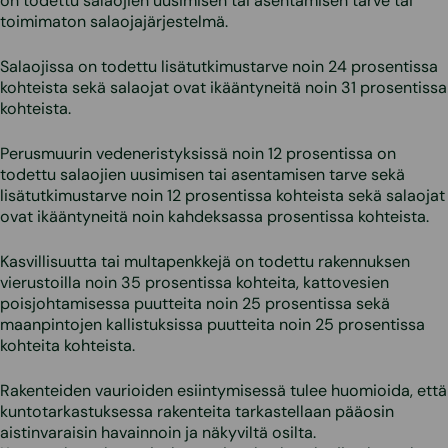
on todettu salaojien uusimisen tai asentamisen tarve tai
toimimaton salaojajärjestelmä.
Salaojissa on todettu lisätutkimustarve noin 24 prosentissa
kohteista sekä salaojat ovat ikääntyneitä noin 31 prosentissa
kohteista.
Perusmuurin vedeneristyksissä noin 12 prosentissa on
todettu salaojien uusimisen tai asentamisen tarve sekä
lisätutkimustarve noin 12 prosentissa kohteista sekä salaojat
ovat ikääntyneitä noin kahdeksassa prosentissa kohteista.
Kasvillisuutta tai multapenkkejä on todettu rakennuksen
vierustoilla noin 35 prosentissa kohteita, kattovesien
poisjohtamisessa puutteita noin 25 prosentissa sekä
maanpintojen kallistuksissa puutteita noin 25 prosentissa
kohteita kohteista.
Rakenteiden vaurioiden esiintymisessä tulee huomioida, että
kuntotarkastuksessa rakenteita tarkastellaan pääosin
aistinvaraisin havainnoin ja näkyviltä osilta.