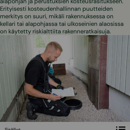
alapohjan ja perustuksien kosteusrasitukseen.
Erityisesti kosteudenhallinnan puutteiden
merkitys on suuri, mikäli rakennuksessa on
kellari tai alapohjassa tai ulkoseinien alaosissa
on käytetty riskialttiita rakenneratkaisuja.
Sisällys
Sisällys