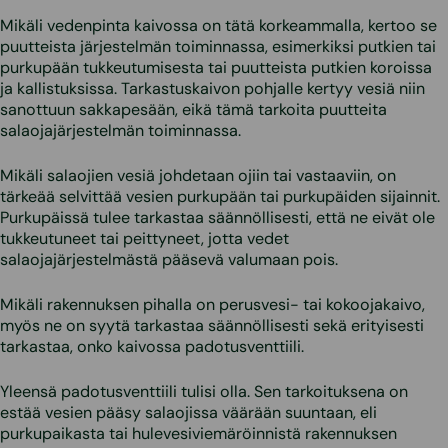
Mikäli vedenpinta kaivossa on tätä korkeammalla, kertoo se
puutteista järjestelmän toiminnassa, esimerkiksi putkien tai
purkupään tukkeutumisesta tai puutteista putkien koroissa
ja kallistuksissa. Tarkastuskaivon pohjalle kertyy vesiä niin
sanottuun sakkapesään, eikä tämä tarkoita puutteita
salaojajärjestelmän toiminnassa.
Mikäli salaojien vesiä johdetaan ojiin tai vastaaviin, on
tärkeää selvittää vesien purkupään tai purkupäiden sijainnit.
Purkupäissä tulee tarkastaa säännöllisesti, että ne eivät ole
tukkeutuneet tai peittyneet, jotta vedet
salaojajärjestelmästä pääsevä valumaan pois.
Mikäli rakennuksen pihalla on perusvesi- tai kokoojakaivo,
myös ne on syytä tarkastaa säännöllisesti sekä erityisesti
tarkastaa, onko kaivossa padotusventtiili.
Yleensä padotusventtiili tulisi olla. Sen tarkoituksena on
estää vesien pääsy salaojissa väärään suuntaan, eli
purkupaikasta tai hulevesiviemäröinnistä rakennuksen