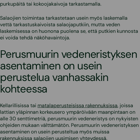
purkupäitä tai kokoojakaivoja tarkastamalla.
Salaojien toimintaa tarkastetaan usein myös laskemalla
vettä tarkastuskaivoista salaojaputkiin, mutta veden
laskemisessa on huonona puolena se, että putkien kunnosta
ei voida tehdä näköhavaintoja.
Perusmuurin vedeneristyksen
asentaminen on usein
perustelua vanhassakin
kohteessa
Kellarillisissa tai
matalaperusteisissa rakennuksissa
, joissa
lattian yläpinnan korkeusero ympäröivään maanpintaan on
alle 30 senttimetriä, perusmuurin vedeneristys on nykyisten
ohjeiden mukaan välttämätön. Perusmuurin vedeneristyksen
asentaminen on usein perusteltua myös muissa
rakennuksissa salaojien uusimisen yhteydessä.