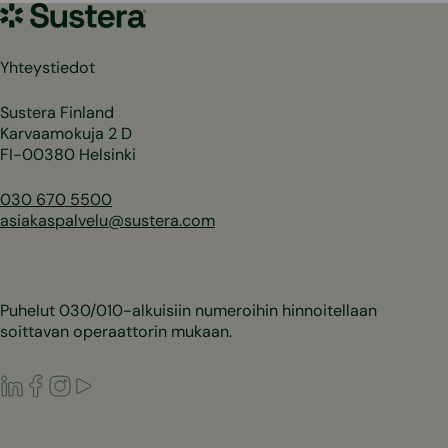
Sustera
Yhteystiedot
Sustera Finland
Karvaamokuja 2 D
FI-00380 Helsinki
030 670 5500
asiakaspalvelu@sustera.com
Puhelut 030/010-alkuisiin numeroihin hinnoitellaan
soittavan operaattorin mukaan.
LinkedIn
Facebook
Instagram
Youtube