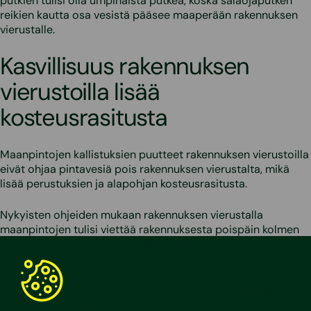
putkien tulisi olla umpinaista putkea, koska salaojaputken
reikien kautta osa vesistä pääsee maaperään rakennuksen
vierustalle.
Kasvillisuus rakennuksen
vierustoilla lisää
kosteusrasitusta
Maanpintojen kallistuksien puutteet rakennuksen vierustoilla
eivät ohjaa pintavesiä pois rakennuksen vierustalta, mikä
lisää perustuksien ja alapohjan kosteusrasitusta.
Nykyisten ohjeiden mukaan rakennuksen vierustalla
maanpintojen tulisi viettää rakennuksesta poispäin kolmen
metrin matkan ja niin että tällä matkalla korkeuseroa olisi
vähintään 15 senttimetriä.
Multapenkit, hienojakoinen maa-aines sekä
kasvillisuus
rakennuksen vierustoilla
lisäävät perustuksien