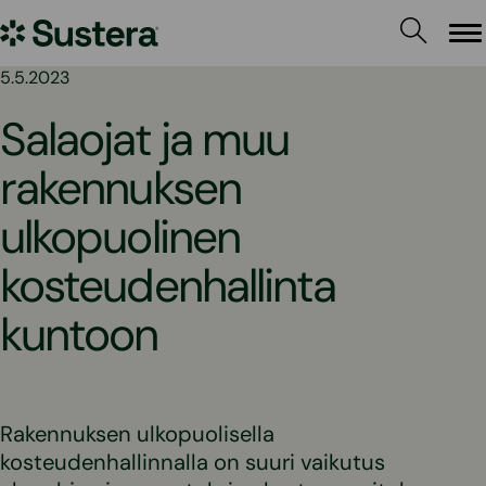
Siirry
Sustera
sisältöön
Va
5.5.2023
Salaojat ja muu
rakennuksen
ulkopuolinen
kosteudenhallinta
kuntoon
Rakennuksen ulkopuolisella
kosteudenhallinnalla on suuri vaikutus