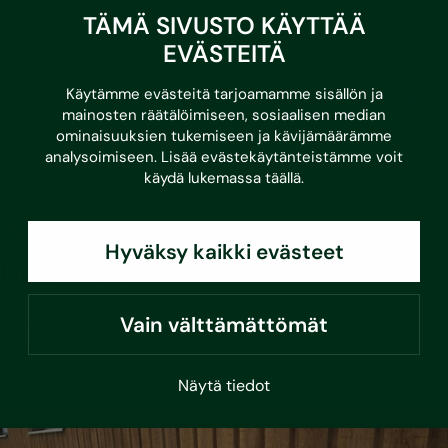
kosteusrasitusta, koska maa ”pysyy” märkänä ja kosteus
TÄMÄ SIVUSTO KÄYTTÄÄ
pääsee siirtymään perustuksiin.
EVÄSTEITÄ
Erityisesti perustusten kosteusrasitus lisääntyy, jos
Käytämme evästeitä tarjoamamme sisällön ja
perusmuurin vedeneristyksessä on puutteita tai sitä ei ole.
mainosten räätälöimiseen, sosiaalisen median
Lisäksi kasvien juuret voivat tukkia salaojia. Nykyisin
ominaisuuksien tukemiseen ja kävijämäärämme
rakennuksen ulkopuolella käytetään täyttömaana
analysoimiseen. Lisää evästekäytänteistämme voit
salaojasepeliä, niin että sepelikerros jatkuu maanpinnalta
käydä lukemassa
täällä
.
salaojitukseen saakka.
Tekniset käyttöiät tulee ottaa
Hyväksy kaikki evästeet
huomioon
Vain välttämättömät
Vuosina 1950–2000 rakennettujen kellarillisten ja
rinnetalojen salaojituksen tekninen käyttöikä on
normaalirasituksessa 30 vuotta ja matalaperusteisten
Näytä tiedot
rakennuksien 40 vuotta.