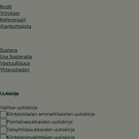
Kodit
Yritykset
Referenssit
Ajankohtaista
Sustera
Ura Susteralla
Vastuullisuus
Yhteystiedot
Uutiskirje
Valitse uutiskirje
Kiinteistöalan ammattilaisten uutiskirje
Pientaloasukkaiden uutiskirje
Taloyhtiöasukkaiden uutiskirje
Kiinteistönvälittäjien uutiskirje