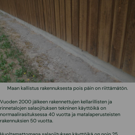
Maan kallistus rakennuksesta pois päin on riittämätön.
Vuoden 2000 jälkeen rakennettujen kellarillisten ja
rinnetalojen salaojituksen tekninen käyttöikä on
normaalirasituksessa 40 vuotta ja matalaperusteisten
rakennuksien 50 vuotta.
Huoltamattomana salaojituksen käyttöikä on noin 25