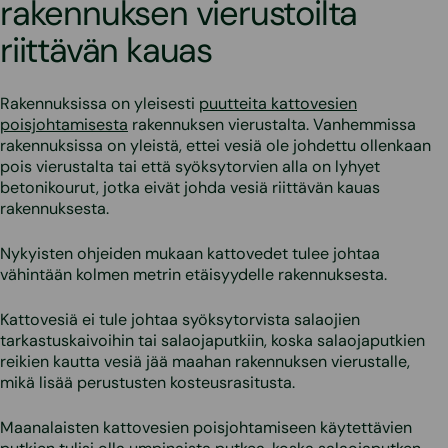
rakennuksen vierustoilta
riittävän kauas
Rakennuksissa on yleisesti
puutteita kattovesien
poisjohtamisesta
rakennuksen vierustalta. Vanhemmissa
rakennuksissa on yleistä, ettei vesiä ole johdettu ollenkaan
pois vierustalta tai että syöksytorvien alla on lyhyet
betonikourut, jotka eivät johda vesiä riittävän kauas
rakennuksesta.
Nykyisten ohjeiden mukaan kattovedet tulee johtaa
vähintään kolmen metrin etäisyydelle rakennuksesta.
Kattovesiä ei tule johtaa syöksytorvista salaojien
tarkastuskaivoihin tai salaojaputkiin, koska salaojaputkien
reikien kautta vesiä jää maahan rakennuksen vierustalle,
mikä lisää perustusten kosteusrasitusta.
Maanalaisten kattovesien poisjohtamiseen käytettävien