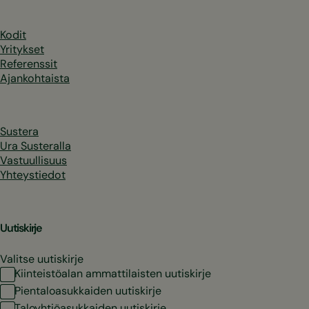
Kodit
Yritykset
Referenssit
Ajankohtaista
Sustera
Ura Susteralla
Vastuullisuus
Yhteystiedot
Uutiskirje
Valitse uutiskirje
Kiinteistöalan ammattilaisten uutiskirje
Pientaloasukkaiden uutiskirje
Taloyhtiöasukkaiden uutiskirje