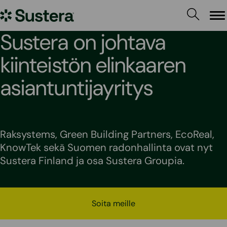
Siirry
Sustera
sisältöön
Va
Sustera on johtava
kiinteistön elinkaaren
asiantuntijayritys
Raksystems, Green Building Partners, EcoReal,
KnowTek sekä Suomen radonhallinta ovat nyt
Sustera Finland ja osa Sustera Groupia.
Soita meille