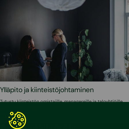
Ylläpito ja kiinteistöjohtaminen
Tutustu kiinteistön omistajille, managereille ja taloyhtiöille
suunnattuihin ylläpidon ja kiinteistöjohtamisen
palveluihimme.
Lue lisää
Asiakaspalautteet