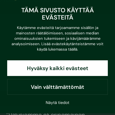
TÄMÄ SIVUSTO KÄYTTÄÄ
EVÄSTEITÄ
”Yhteyshenkilöiden ammattitaito oli
Käytämme evästeitä tarjoamamme sisällön ja
todella hyvä, työ oli järjestelmällistä ja
mainosten räätälöimiseen, sosiaalisen median
yhteistyö sujui todella hyvin.
ominaisuuksien tukemiseen ja kävijämäärämme
Ongelmatilanteissa löydettiin
analysoimiseen. Lisää evästekäytänteistämme voit
käydä lukemassa
täällä
.
ratkaisut.”
Hyväksy kaikki evästeet
BREEAM-sertifioinnin asiakas
Vain välttämättömät
Näytä tiedot
”Valvojamme oli erinomainen