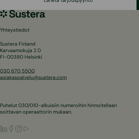
Lähetä tarjouspyyntö
Sustera
Yhteystiedot
Sustera Finland
Karvaamokuja 2 D
FI-00380 Helsinki
030 670 5500
asiakaspalvelu@sustera.com
Puhelut 030/010-alkuisiin numeroihin hinnoitellaan
soittavan operaattorin mukaan.
LinkedIn
Facebook
Instagram
Youtube