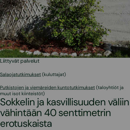
Liittyvät palvelut
Salaojatutkimukset
(kuluttajat)
Putkistojen ja viemäreiden kuntotutkimukset
(taloyhtiöt ja
muut isot kiinteistöt)
Sokkelin ja kasvillisuuden väliin
vähintään 40 senttimetrin
erotuskaista