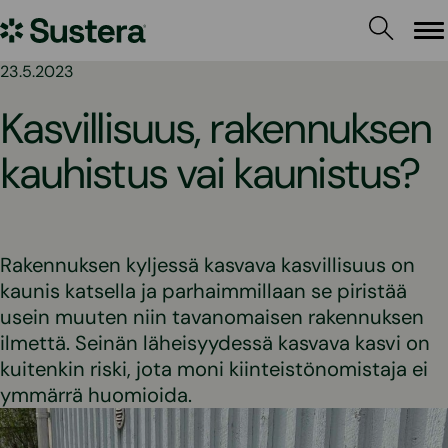
Siirry
Sustera
sisältöön
Va
23.5.2023
Kasvillisuus, rakennuksen
kauhistus vai kaunistus?
Rakennuksen kyljessä kasvava kasvillisuus on
kaunis katsella ja parhaimmillaan se piristää
usein muuten niin tavanomaisen rakennuksen
ilmettä. Seinän läheisyydessä kasvava kasvi on
kuitenkin riski, jota moni kiinteistönomistaja ei
ymmärrä huomioida.