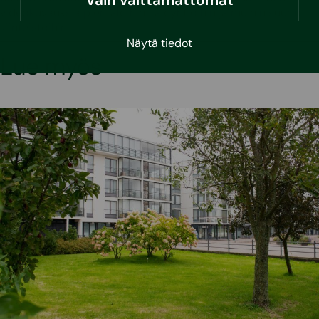
videokuvauksia pientaloihin, taloyhtiöihin ja muihin suurin
kiinteistöihin.
Näytä tiedot
Lue myös