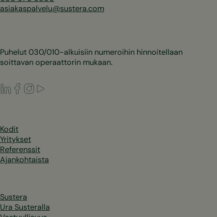
asiakaspalvelu@sustera.com
Puhelut 030/010-alkuisiin numeroihin hinnoitellaan
soittavan operaattorin mukaan.
LinkedIn
Facebook
Instagram
Youtube
Kodit
Yritykset
Referenssit
Ajankohtaista
Sustera
Ura Susteralla