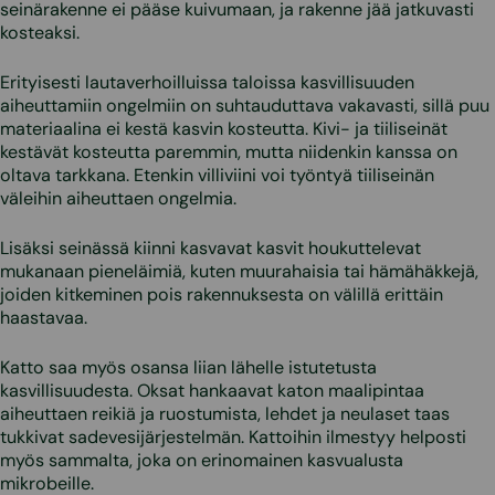
seinärakenne ei pääse kuivumaan, ja rakenne jää jatkuvasti
kosteaksi.
Erityisesti lautaverhoilluissa taloissa kasvillisuuden
aiheuttamiin ongelmiin on suhtauduttava vakavasti, sillä puu
materiaalina ei kestä kasvin kosteutta. Kivi- ja tiiliseinät
kestävät kosteutta paremmin, mutta niidenkin kanssa on
oltava tarkkana. Etenkin villiviini voi työntyä tiiliseinän
väleihin aiheuttaen ongelmia.
Lisäksi seinässä kiinni kasvavat kasvit houkuttelevat
mukanaan pieneläimiä, kuten muurahaisia tai hämähäkkejä,
joiden kitkeminen pois rakennuksesta on välillä erittäin
haastavaa.
Katto saa myös osansa liian lähelle istutetusta
kasvillisuudesta. Oksat hankaavat katon maalipintaa
aiheuttaen reikiä ja ruostumista, lehdet ja neulaset taas
tukkivat sadevesijärjestelmän. Kattoihin ilmestyy helposti
myös sammalta, joka on erinomainen kasvualusta
mikrobeille.