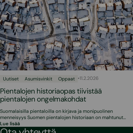
•
11.2.2026
Uutiset
Asumisvinkit
Oppaat
Pientalojen historiaopas tiivistää
pientalojen ongelmakohdat
Suomalaisilla pientaloilla on kirjava ja monipuolinen
menneisyys Suomen pientalojen historiaan on mahtunut…
Lue lisää
Ota yhteyttä