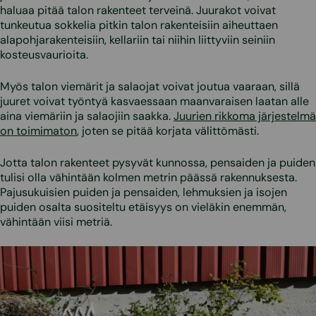
haluaa pitää talon rakenteet terveinä. Juurakot voivat
tunkeutua sokkelia pitkin talon rakenteisiin aiheuttaen
alapohjarakenteisiin, kellariin tai niihin liittyviin seiniin
kosteusvaurioita.
Myös talon viemärit ja salaojat voivat joutua vaaraan, sillä
juuret voivat työntyä kasvaessaan maanvaraisen laatan alle
aina viemäriin ja salaojiin saakka.
Juurien rikkoma järjestelmä
on toimimaton
, joten se pitää korjata välittömästi.
Jotta talon rakenteet pysyvät kunnossa, pensaiden ja puiden
tulisi olla vähintään kolmen metrin päässä rakennuksesta.
Pajusukuisien puiden ja pensaiden, lehmuksien ja isojen
puiden osalta suositeltu etäisyys on vieläkin enemmän,
vähintään viisi metriä.