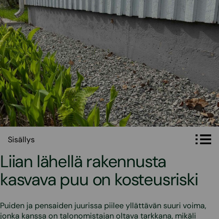
Sisällys
Sisällys
Liian lähellä rakennusta
kasvava puu on kosteusriski
Puiden ja pensaiden juurissa piilee yllättävän suuri voima,
jonka kanssa on talonomistajan oltava tarkkana, mikäli