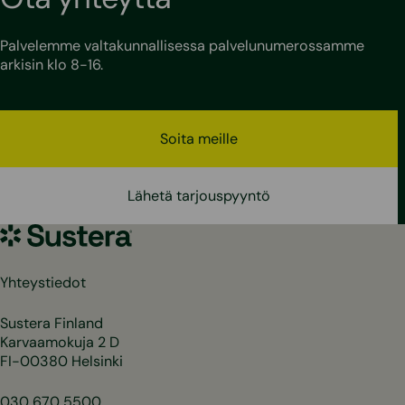
Palvelemme valtakunnallisessa palvelunumerossamme
arkisin klo 8-16.
Soita meille
Lähetä tarjouspyyntö
Sustera
Yhteystiedot
Sustera Finland
Karvaamokuja 2 D
FI-00380 Helsinki
030 670 5500