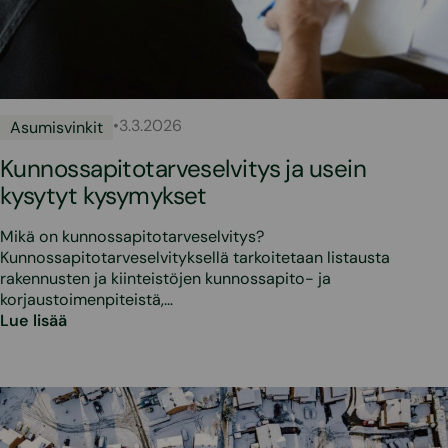
•
3.3.2026
Asumisvinkit
Kunnossapitotarveselvitys ja usein
kysytyt kysymykset
Mikä on kunnossapitotarveselvitys?
Kunnossapitotarveselvityksellä tarkoitetaan listausta
rakennusten ja kiinteistöjen kunnossapito- ja
korjaustoimenpiteistä,…
Lue lisää