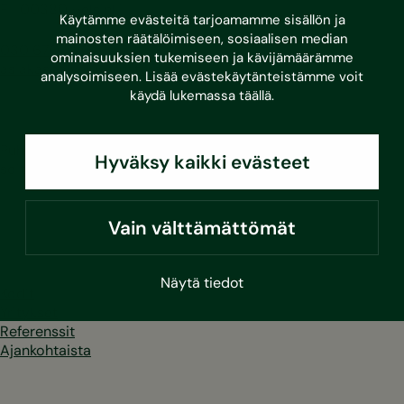
FI-00380 Helsinki
Käytämme evästeitä tarjoamamme sisällön ja
mainosten räätälöimiseen, sosiaalisen median
030 670 5500
ominaisuuksien tukemiseen ja kävijämäärämme
asiakaspalvelu@sustera.com
analysoimiseen. Lisää evästekäytänteistämme voit
käydä lukemassa
täällä
.
Puhelut 030/010-alkuisiin numeroihin hinnoitellaan
Hyväksy kaikki evästeet
soittavan operaattorin mukaan.
LinkedIn
Facebook
Instagram
Youtube
Vain välttämättömät
Näytä tiedot
Kodit
Yritykset
Referenssit
Ajankohtaista