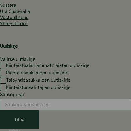
Sustera
Ura Susteralla
Vastuullisuus
Yhteystiedot
Uutiskirje
Valitse uutiskirje
Kiinteistöalan ammattilaisten uutiskirje
Pientaloasukkaiden uutiskirje
Taloyhtiöasukkaiden uutiskirje
Kiinteistönvälittäjien uutiskirje
Sähköposti