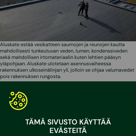
Aluskate estää vesikatteen saumojen ja reunojen kautta
mahdollisesti tunkeutuvan veden, lumen, kondenssiveden
sekä mahdollisen irtomateriaalin kuten lehtien pääsyn
yläpohjaan. Aluskate ulotetaan asennusvaiheessa
rakennuksen ulkoseinälinjan yli, jolloin se ohjaa valumavedet
pois rakennuksen rungosta.
Lähde:
Toimivat katot 2022
Sustera
Yhteystiedot
TÄMÄ SIVUSTO KÄYTTÄÄ
Sustera Finland
EVÄSTEITÄ
Karvaamokuja 2 D