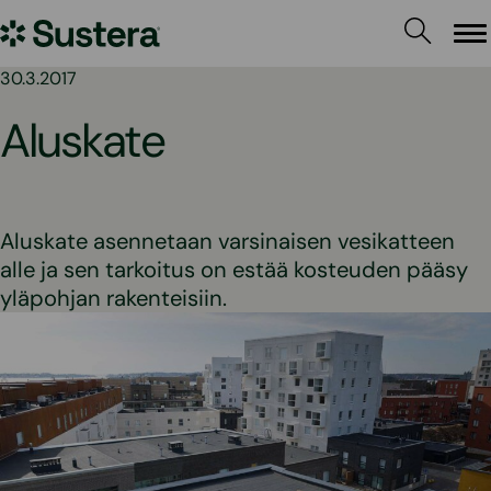
Siirry
Sustera
sisältöön
Va
30.3.2017
Aluskate
Aluskate asennetaan varsinaisen vesikatteen
alle ja sen tarkoitus on estää kosteuden pääsy
yläpohjan rakenteisiin.