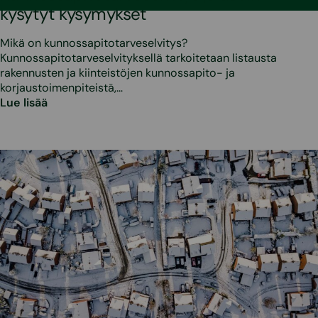
kysytyt kysymykset
Mikä on kunnossapitotarveselvitys?
Kunnossapitotarveselvityksellä tarkoitetaan listausta
rakennusten ja kiinteistöjen kunnossapito- ja
korjaustoimenpiteistä,…
Lue lisää