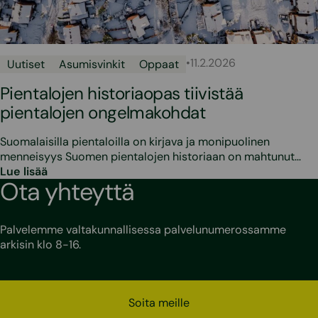
•
11.2.2026
Uutiset
Asumisvinkit
Oppaat
Pientalojen historiaopas tiivistää
pientalojen ongelmakohdat
Suomalaisilla pientaloilla on kirjava ja monipuolinen
menneisyys Suomen pientalojen historiaan on mahtunut…
Lue lisää
Ota yhteyttä
Palvelemme valtakunnallisessa palvelunumerossamme
arkisin klo 8-16.
Soita meille