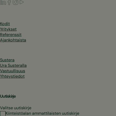
LinkedIn
Facebook
Instagram
Youtube
Kodit
Yritykset
Referenssit
Ajankohtaista
Sustera
Ura Susteralla
Vastuullisuus
Yhteystiedot
Uutiskirje
Valitse uutiskirje
Kiinteistöalan ammattilaisten uutiskirje