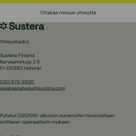
Ottakaa minuun yhteyttä
Sustera
Yhteystiedot
Sustera Finland
Karvaamokuja 2 D
FI-00380 Helsinki
030 670 5500
asiakaspalvelu@sustera.com
Puhelut 030/010-alkuisiin numeroihin hinnoitellaan
soittavan operaattorin mukaan.