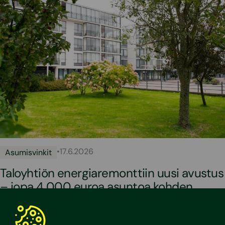
•
17.6.2026
Asumisvinkit
Taloyhtiön energiaremonttiin uusi avustus
– jopa 4 000 euroa asuntoa kohden
Sopisiko avustus sinun taloyhtiöösi? Varaa maksuton
alkukeskustelu asiantuntijamme kanssa!