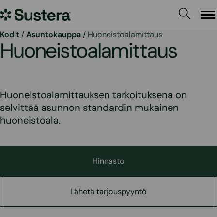
Siirry
Sustera
sisältöön
Va
Kodit
/
Asuntokauppa
/
Huoneistoalamittaus
Huoneistoalamittaus
Huoneistoalamittauksen tarkoituksena on
selvittää asunnon standardin mukainen
huoneistoala.
Hinnasto
Lähetä tarjouspyyntö