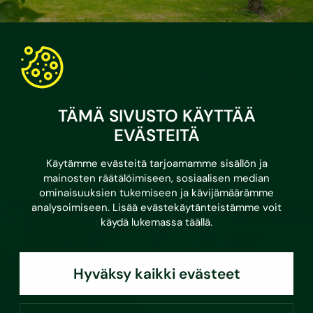
•
17.6.2026
Asumisvinkit
Taloyhtiön energiaremonttiin uusi avustus
– jopa 4 000 euroa asuntoa kohden
TÄMÄ SIVUSTO KÄYTTÄÄ
Sopisiko avustus sinun taloyhtiöösi? Varaa maksuton
EVÄSTEITÄ
alkukeskustelu asiantuntijamme kanssa!
Lue lisää
Käytämme evästeitä tarjoamamme sisällön ja
mainosten räätälöimiseen, sosiaalisen median
ominaisuuksien tukemiseen ja kävijämäärämme
analysoimiseen. Lisää evästekäytänteistämme voit
käydä lukemassa
täällä
.
Hyväksy kaikki evästeet