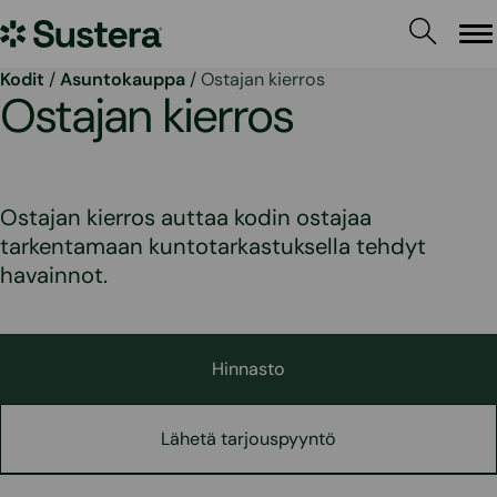
Siirry
Sustera
sisältöön
Va
Kodit
/
Asuntokauppa
/
Ostajan kierros
Ostajan kierros
Ostajan kierros auttaa kodin ostajaa
tarkentamaan kuntotarkastuksella tehdyt
havainnot.
Hinnasto
Lähetä tarjouspyyntö