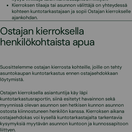
Kierroksen tilaaja tai asunnon välittäjä on yhteydessä
kohteen kuntotarkastajaan ja sopii Ostajan kierrokselle
ajankohdan.
Ostajan kierroksella
henkilökohtaista apua
Suosittelemme ostajan kierrosta kohteille, joille on tehty
asuntokaupan kuntotarkastus ennen ostajaehdokkaan
löytymistä.
Ostajan kierroksella asiantuntija käy läpi
kuntotarkastusraportin, siinä esitetyt havainnon sekä
myynnissä olevan asunnon sen hetkisen kunnon asunnon
ostosta kiinnostuneen henkilön kanssa. Kierroksen aikana
ostajaehdokas voi kysellä kuntotarkastajalta tarkentavia
kysymyksiä myytävän asunnon kuntoon ja kunnossapitoon
liittyen.