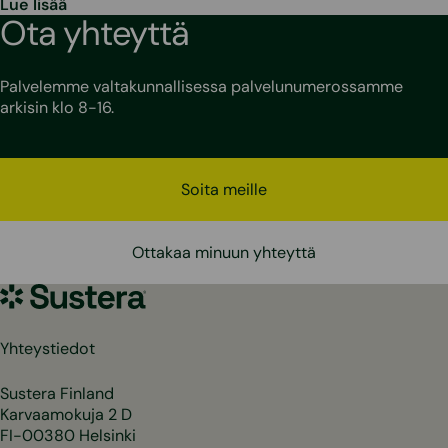
Lue lisää
Ota yhteyttä
Palvelemme valtakunnallisessa palvelunumerossamme
arkisin klo 8-16.
Soita meille
Ottakaa minuun yhteyttä
Sustera
Yhteystiedot
Sustera Finland
Karvaamokuja 2 D
FI-00380 Helsinki