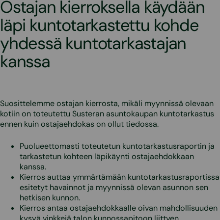
Ostajan kierroksella käydään
läpi kuntotarkastettu kohde
yhdessä kuntotarkastajan
kanssa
Suosittelemme ostajan kierrosta, mikäli myynnissä olevaan
kotiin on toteutettu Susteran asuntokaupan kuntotarkastus
ennen kuin ostajaehdokas on ollut tiedossa.
Puolueettomasti toteutetun kuntotarkastusraportin ja
tarkastetun kohteen läpikäynti ostajaehdokkaan
kanssa.
Kierros auttaa ymmärtämään kuntotarkastusraportissa
esitetyt havainnot ja myynnissä olevan asunnon sen
hetkisen kunnon.
Kierros antaa ostajaehdokkaalle oivan mahdollisuuden
kysyä vinkkejä talon kunnossapitoon liittyen.