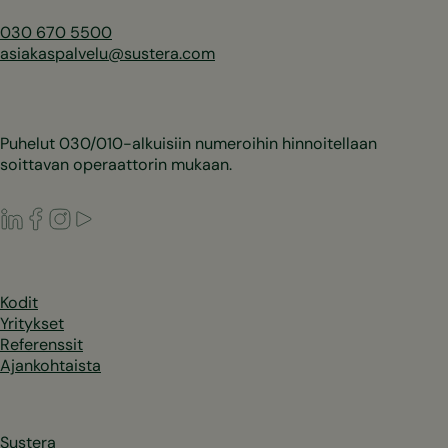
030 670 5500
asiakaspalvelu@sustera.com
Puhelut 030/010-alkuisiin numeroihin hinnoitellaan
soittavan operaattorin mukaan.
LinkedIn
Facebook
Instagram
Youtube
Kodit
Yritykset
Referenssit
Ajankohtaista
Sustera