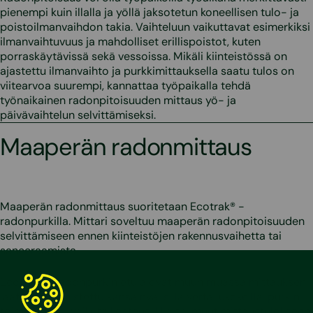
pienempi kuin illalla ja yöllä jaksotetun koneellisen tulo- ja
poistoilmanvaihdon takia. Vaihteluun vaikuttavat esimerkiksi
ilmanvaihtuvuus ja mahdolliset erillispoistot, kuten
porraskäytävissä sekä vessoissa. Mikäli kiinteistössä on
ajastettu ilmanvaihto ja purkkimittauksella saatu tulos on
viitearvoa suurempi, kannattaa työpaikalla tehdä
työnaikainen radonpitoisuuden mittaus yö- ja
päivävaihtelun selvittämiseksi.
Maaperän radonmittaus
Maaperän radonmittaus suoritetaan Ecotrak® -
radonpurkilla. Mittari soveltuu maaperän radonpitoisuuden
selvittämiseen ennen kiinteistöjen rakennusvaihetta tai
saneeraamista.
Ecotrak® -radonpurkin etuja ovat muun muassa mittauksen
laatu on varmistettu kansainvälisillä vertailukokeilla, purkin
toimintaan ei vaikuta kosteus, lika tai muut mittaustulokseen