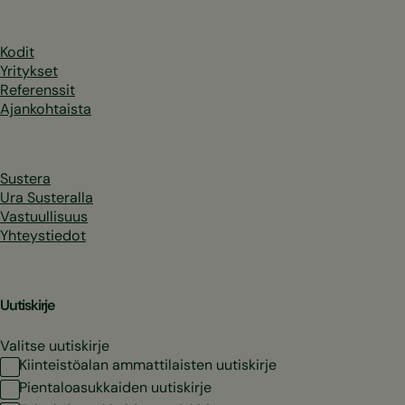
Kodit
Yritykset
Referenssit
Ajankohtaista
Sustera
Ura Susteralla
Vastuullisuus
Yhteystiedot
Uutiskirje
Valitse uutiskirje
Kiinteistöalan ammattilaisten uutiskirje
Pientaloasukkaiden uutiskirje