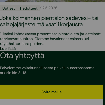
•
12.5.2026
Uutiset
Tiedotteet
Joka kolmannen pientalon sadevesi- tai
salaojajärjestelmä vaatii korjausta
”Lisäksi kahdeksassa prosentissa pientaloista järjestelmät
tarvitsevat huoltoa. Olemme havainneet esimerkiksi
räystäskouruissa puiden…
Lue lisää
Ota yhteyttä
Palvelemme valtakunnallisessa palvelunumerossamme
arkisin klo 8-16.
Soita meille