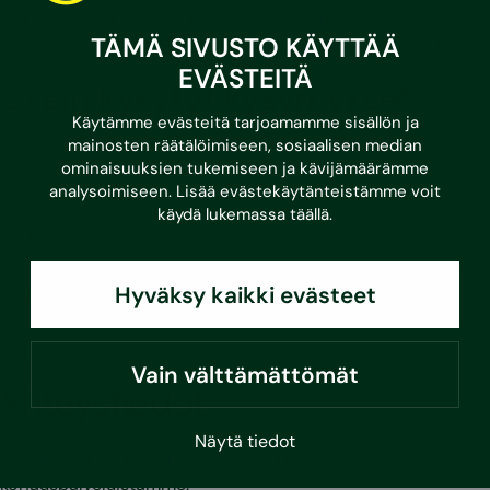
vaikuttavat tekijät, sseuranta-aika on lyhyt (1-7 vuorokautta)
TÄMÄ SIVUSTO KÄYTTÄÄ
ja ympärivuoden kestävä käyttöaika (edellyttäen, että maa
ei roudi).
EVÄSTEITÄ
Usein kysytyt kysymykset
Käytämme evästeitä tarjoamamme sisällön ja
mainosten räätälöimiseen, sosiaalisen median
ominaisuuksien tukemiseen ja kävijämäärämme
analysoimiseen. Lisää evästekäytänteistämme voit
käydä lukemassa
täällä
.
Mitä radon aiheuttaa?
Hyväksy kaikki evästeet
Kuinka usein radonmittaus tulee suorittaa?
Mitkä ovat radonin riskialueet?
Vain välttämättömät
Yhteystiedot
Näytä tiedot
Ota yhteyttä ja kysy lisää radonmittaus ja -
korjauspalveluistamme.