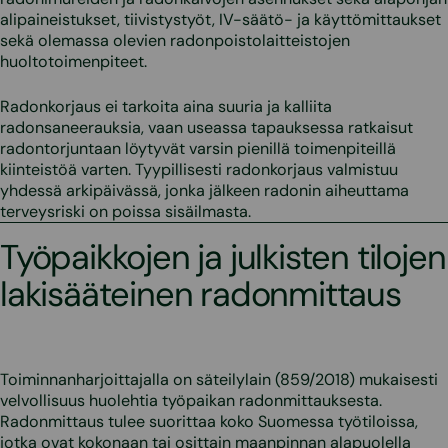
alipaineistukset, tiivistystyöt, IV-säätö- ja käyttömittaukset
sekä olemassa olevien radonpoistolaitteistojen
huoltotoimenpiteet.
Radonkorjaus ei tarkoita aina suuria ja kalliita
radonsaneerauksia, vaan useassa tapauksessa ratkaisut
radontorjuntaan löytyvät varsin pienillä toimenpiteillä
kiinteistöä varten. Tyypillisesti radonkorjaus valmistuu
yhdessä arkipäivässä, jonka jälkeen radonin aiheuttama
terveysriski on poissa sisäilmasta.
Työpaikkojen ja julkisten tilojen
lakisääteinen radonmittaus
Toiminnanharjoittajalla on säteilylain (859/2018) mukaisesti
velvollisuus huolehtia työpaikan radonmittauksesta.
Radonmittaus tulee suorittaa koko Suomessa työtiloissa,
jotka ovat kokonaan tai osittain maanpinnan alapuolella