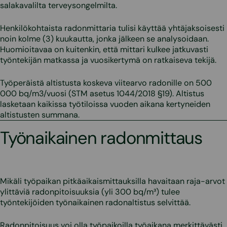
salakavalilta terveysongelmilta.
Henkilökohtaista radonmittaria tulisi käyttää yhtäjaksoisesti
noin kolme (3) kuukautta, jonka jälkeen se analysoidaan.
Huomioitavaa on kuitenkin, että mittari kulkee jatkuvasti
työntekijän matkassa ja vuosikertymä on ratkaiseva tekijä.
Työperäistä altistusta koskeva viitearvo radonille on 500
000 bq/m3/vuosi (STM asetus 1044/2018 §19). Altistus
lasketaan kaikissa työtiloissa vuoden aikana kertyneiden
altistusten summana.
Työnaikainen radonmittaus
Mikäli työpaikan pitkäaikaismittauksilla havaitaan raja-arvot
ylittäviä radonpitoisuuksia (yli 300 bq/m³) tulee
työntekijöiden työnaikainen radonaltistus selvittää.
Radonpitoisuus voi olla työpaikoilla työaikana merkittävästi