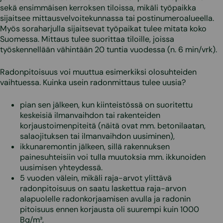
sekä ensimmäisen kerroksen tiloissa, mikäli työpaikka
sijaitsee mittausvelvoitekunnassa tai postinumeroalueella.
Myös soraharjulla sijaitsevat työpaikat tulee mitata koko
Suomessa. Mittaus tulee suorittaa tiloille, joissa
työskennellään vähintään 20 tuntia vuodessa (n. 6 min/vrk).
Radonpitoisuus voi muuttua esimerkiksi olosuhteiden
vaihtuessa. Kuinka usein radonmittaus tulee uusia?
pian sen jälkeen, kun kiinteistössä on suoritettu
keskeisiä ilmanvaihdon tai rakenteiden
korjaustoimenpiteitä (näitä ovat mm. betonilaatan,
salaojituksen tai ilmanvaihdon uusiminen),
ikkunaremontin jälkeen, sillä rakennuksen
painesuhteisiin voi tulla muutoksia mm. ikkunoiden
uusimisen yhteydessä.
5 vuoden välein, mikäli raja-arvot ylittävä
radonpitoisuus on saatu laskettua raja-arvon
alapuolelle radonkorjaamisen avulla ja radonin
pitoisuus ennen korjausta oli suurempi kuin 1000
Bq/m³,