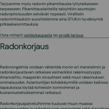
Tarjoamme myös radonin pikamittausta lyhytaikaiseen
tarpeeseen. Pikamittauslaitteilla taloyhtiön asuntojen
radonpitoisuuden selviävät nopeasti. Virallisiin
radonmittauksiin suosittelemme aina STUK:in hyväksymiä
pitkäaikaismittauksia.
Osta mittarit
verkkokaupasta
tai
pyydä tarjous
.
Radonkorjaus
Radonongelmia voidaan vähentää monin eri menetelmin ja
radonkorjaustavan ratkaisee esimerkiksi rakennustyyppi,
ilmanvaihto, maaperän olosuhteet sekä muut rakennuksen
ominaisuudet. Asiantuntijan kohdekäynnillä voidaan kaikissa
tapauksissa löytää kohteisiin toimivimmat ja
kustannustehokkaimmat ratkaisut.
Radonkorjauspalveluihimme kuuluvat muun muassa
radonimureiden ja radonkaivojen asennukset sekä alapohjan