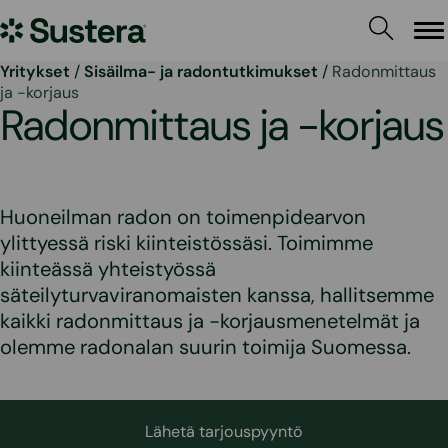
Siirry
Sustera
sisältöön
Va
Yritykset
/
Sisäilma- ja radontutkimukset
/
Radonmittaus
ja -korjaus
Radonmittaus ja -korjaus
Huoneilman radon on toimenpidearvon
ylittyessä riski kiinteistössäsi. Toimimme
kiinteässä yhteistyössä
säteilyturvaviranomaisten kanssa, hallitsemme
kaikki radonmittaus ja -korjausmenetelmät ja
olemme radonalan suurin toimija Suomessa.
Lähetä tarjouspyyntö