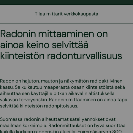
Tilaa mittarit verkkokaupasta
Radonin mittaaminen on
ainoa keino selvittää
kiinteistön radonturvallisuus
Radon on hajuton, mauton ja näkymätön radioaktiivinen
kaasu. Se kulkeutuu maaperästä osaan kiinteistöistä sekä
aiheuttaa sen käyttäjille pitkän aikavälin altistuksella
vakavan terveysriskin. Radonin mittaaminen on ainoa tapa
selvittää kiinteistön radonpitoisuus.
Suomessa radonin aiheuttamat säteilyannokset ovat
maailman korkeimpia. Radonmittaukset on hyvä suorittaa
kaikilla korkean radonriskin alueilla. Enimmäisarvon 300