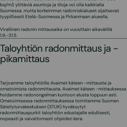
bq/m3 ylittäviä asuntoja ja tiloja voi olla kaikkialla
Suomessa, mutta korkeimmat radonriskialueet sijaitsevat
tyypillisesti Etelä-Suomessa ja Pirkanmaan alueella.
Virallinen radonin mittausaika on vuosittain aikavälillä
1.9.-31.5.
Taloyhtiön radonmittaus ja -
pikamittaus
Tarjoamme taloyhtiöille Avaimet käteen -mittausta ja
omatoimista radonmittausta. Avaimet käteen -mittauksessa
hoidamme radonongelman kuntoon alusta loppuun asti.
Omatoimisessa radonmittauksessa toimitamme Suomen
Säteilyturvakeskuksen (STUK) hyväksytyt
radonmittauspurkit taloyhtiön edustajalle edullisesti,
nopeasti ja vaivattomasti ohjeiden kera.