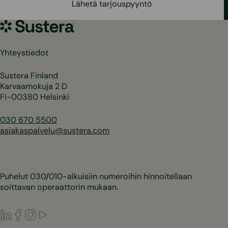
Lähetä tarjouspyyntö
Sustera
Yhteystiedot
Sustera Finland
Karvaamokuja 2 D
FI-00380 Helsinki
030 670 5500
asiakaspalvelu@sustera.com
Puhelut 030/010-alkuisiin numeroihin hinnoitellaan
soittavan operaattorin mukaan.
LinkedIn
Facebook
Instagram
Youtube