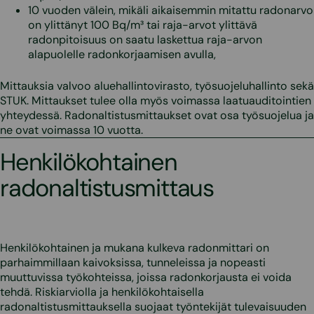
10 vuoden välein, mikäli aikaisemmin mitattu radonarvo
on ylittänyt 100 Bq/m³ tai raja-arvot ylittävä
radonpitoisuus on saatu laskettua raja-arvon
alapuolelle radonkorjaamisen avulla,
Mittauksia valvoo aluehallintovirasto, työsuojeluhallinto sekä
STUK. Mittaukset tulee olla myös voimassa laatuauditointien
yhteydessä. Radonaltistusmittaukset ovat osa työsuojelua ja
ne ovat voimassa 10 vuotta.
Henkilökohtainen
radonaltistusmittaus
Henkilökohtainen ja mukana kulkeva radonmittari on
parhaimmillaan kaivoksissa, tunneleissa ja nopeasti
muuttuvissa työkohteissa, joissa radonkorjausta ei voida
tehdä. Riskiarviolla ja henkilökohtaisella
radonaltistusmittauksella suojaat työntekijät tulevaisuuden