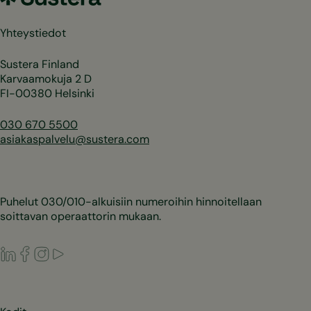
Yhteystiedot
Sustera Finland
Karvaamokuja 2 D
FI-00380 Helsinki
030 670 5500
asiakaspalvelu@sustera.com
Puhelut 030/010-alkuisiin numeroihin hinnoitellaan
soittavan operaattorin mukaan.
LinkedIn
Facebook
Instagram
Youtube