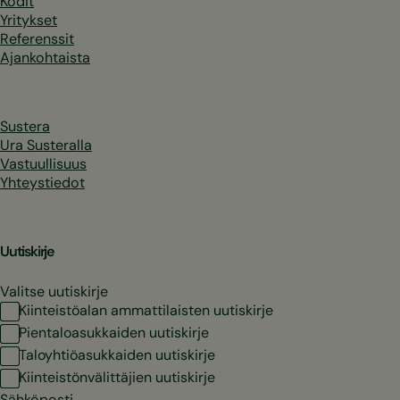
Kodit
Yritykset
Referenssit
Ajankohtaista
Sustera
Ura Susteralla
Vastuullisuus
Yhteystiedot
Uutiskirje
Valitse uutiskirje
Kiinteistöalan ammattilaisten uutiskirje
Pientaloasukkaiden uutiskirje
Taloyhtiöasukkaiden uutiskirje
Kiinteistönvälittäjien uutiskirje
Sähköposti