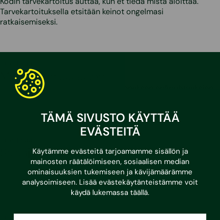
Kodin tarvekartoitus auttaa, kun et tiedä mistä aloittaa.
Tarvekartoituksella etsitään keinot ongelmasi
ratkaisemiseksi.
Lue lisää
Merkkiainekaasukoe
Merkkiainekaasukoe selvittää rakennuksen epäpuhtauksien
ilmareitit ja pitää sisäilman puhtaana.
TÄMÄ SIVUSTO KÄYTTÄÄ
EVÄSTEITÄ
Lue lisää
Salaojakuvaus
Käytämme evästeitä tarjoamamme sisällön ja
mainosten räätälöimiseen, sosiaalisen median
Salaojatutkimukset selvittävät salaojajärjestelmän kunnon ja
ominaisuuksien tukemiseen ja kävijämäärämme
korjaustarpeen.
analysoimiseen. Lisää evästekäytänteistämme voit
käydä lukemassa
täällä
.
Lue lisää