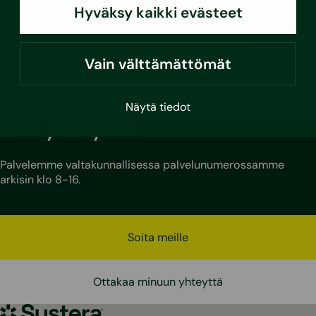
Sisäilmatutkimus
Hyväksy kaikki evästeet
Sisäilman huonoa laatua ei kannata hyväksyä, vaan ryhtyä
toimenpiteisiin sisäilman laadun selvittämiseksi.
Vain välttämättömät
Lue lisää
Näytä tiedot
Ota yhteyttä
Palvelemme valtakunnallisessa palvelunumerossamme
arkisin klo 8-16.
Soita meille
Ottakaa minuun yhteyttä
Sustera