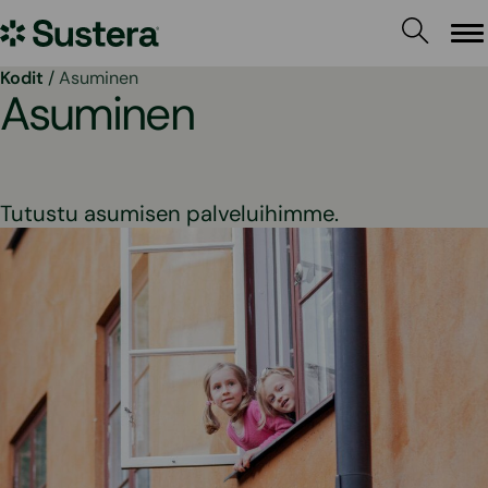
Siirry
Sustera
sisältöön
Va
Kodit
/
Asuminen
Asuminen
Tutustu asumisen palveluihimme.