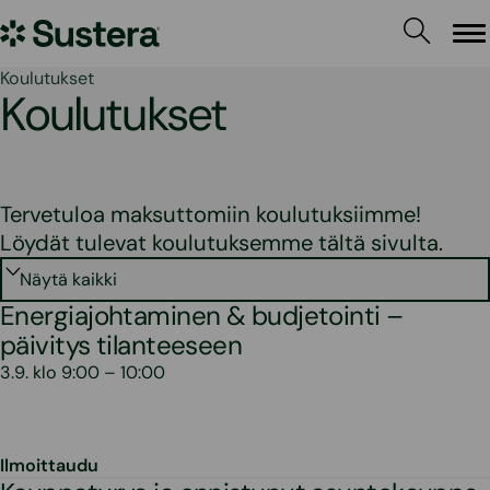
Siirry
Sustera
sisältöön
Va
Koulutukset
Koulutukset
Tervetuloa maksuttomiin koulutuksiimme!
Löydät tulevat koulutuksemme tältä sivulta.
Energiajohtaminen & budjetointi –
päivitys tilanteeseen
3.9. klo 9:00 – 10:00
Ilmoittaudu