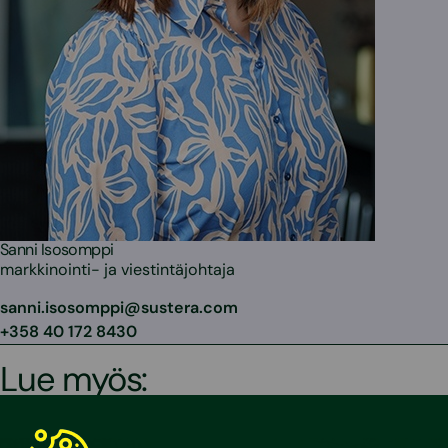
Sanni Isosomppi
markkinointi- ja viestintäjohtaja
sanni.isosomppi@sustera.com
+358 40 172 8430
Lue myös: