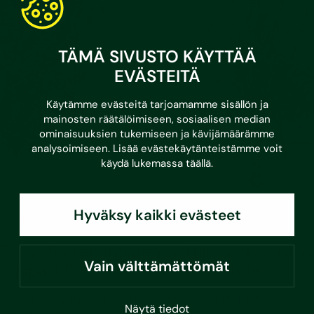
TÄMÄ SIVUSTO KÄYTTÄÄ
EVÄSTEITÄ
Käytämme evästeitä tarjoamamme sisällön ja
mainosten räätälöimiseen, sosiaalisen median
ominaisuuksien tukemiseen ja kävijämäärämme
analysoimiseen. Lisää evästekäytänteistämme voit
käydä lukemassa
täällä
.
Hyväksy kaikki evästeet
•
17.6.2026
Asumisvinkit
Taloyhtiön energiaremonttiin uusi avustus
Vain välttämättömät
– jopa 4 000 euroa asuntoa kohden
Sopisiko avustus sinun taloyhtiöösi? Varaa maksuton
Näytä tiedot
alkukeskustelu asiantuntijamme kanssa!