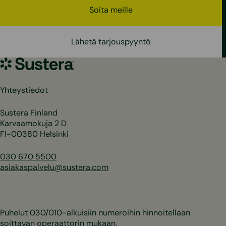
Soita meille
Lähetä tarjouspyyntö
Sustera
Yhteystiedot
Sustera Finland
Karvaamokuja 2 D
FI-00380 Helsinki
030 670 5500
asiakaspalvelu@sustera.com
Puhelut 030/010-alkuisiin numeroihin hinnoitellaan
soittavan operaattorin mukaan.