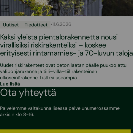
•
11.6.2026
Uutiset
Tiedotteet
Kaksi yleistä pientalorakennetta nousi
virallisiksi riskirakenteiksi – koskee
erityisesti rintamamies- ja 70-luvun taloja
Uudet riskirakenteet ovat betonilaatan päälle puukoolattu
välipohjarakenne ja tiili–villa–tiilirakenteinen
ulkoseinärakenne. Lisäksi useampia…
Lue lisää
Ota yhteyttä
Palvelemme valtakunnallisessa palvelunumerossamme
arkisin klo 8-16.