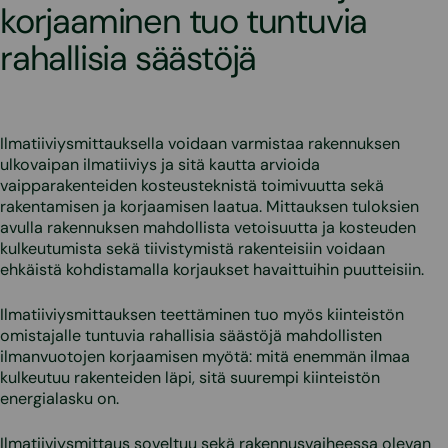
korjaaminen tuo tuntuvia
rahallisia säästöjä
Ilmatiiviysmittauksella voidaan varmistaa rakennuksen
ulkovaipan ilmatiiviys ja sitä kautta arvioida
vaipparakenteiden kosteusteknistä toimivuutta sekä
rakentamisen ja korjaamisen laatua. Mittauksen tuloksien
avulla rakennuksen mahdollista vetoisuutta ja kosteuden
kulkeutumista sekä tiivistymistä rakenteisiin voidaan
ehkäistä kohdistamalla korjaukset havaittuihin puutteisiin.
Ilmatiiviysmittauksen teettäminen tuo myös kiinteistön
omistajalle tuntuvia rahallisia säästöjä mahdollisten
ilmanvuotojen korjaamisen myötä: mitä enemmän ilmaa
kulkeutuu rakenteiden läpi, sitä suurempi kiinteistön
energialasku on.
Ilmatiiviysmittaus soveltuu sekä rakennusvaiheessa olevan