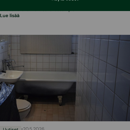
välipohjarakenne ja tiili–villa–tiilirakenteinen
ulkoseinärakenne. Lisäksi useampia…
Lue lisää
•
20.5.2026
Uutiset