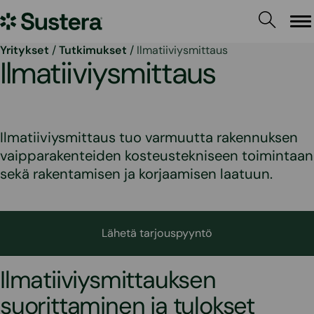
Siirry
Sustera
sisältöön
Va
Yritykset
/
Tutkimukset
/
Ilmatiiviysmittaus
Ilmatiiviysmittaus
Ilmatiiviysmittaus tuo varmuutta rakennuksen
vaipparakenteiden kosteustekniseen toimintaan
sekä rakentamisen ja korjaamisen laatuun.
Lähetä tarjouspyyntö
Ilmatiiviysmittauksen
suorittaminen ja tulokset