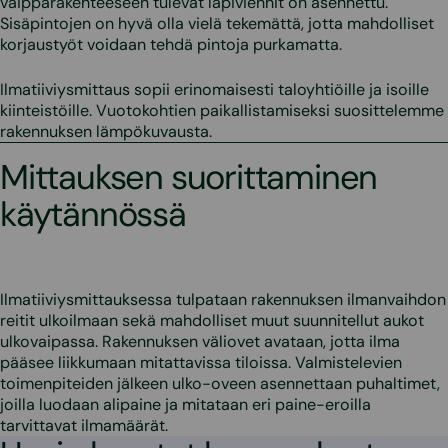
vaipparakenteeseen tulevat läpiviennit on asennettu.
Sisäpintojen on hyvä olla vielä tekemättä, jotta mahdolliset
korjaustyöt voidaan tehdä pintoja purkamatta.
Ilmatiiviysmittaus sopii erinomaisesti taloyhtiöille ja isoille
kiinteistöille. Vuotokohtien paikallistamiseksi suosittelemme
rakennuksen lämpökuvausta.
Mittauksen suorittaminen
käytännössä
Ilmatiiviysmittauksessa tulpataan rakennuksen ilmanvaihdon
reitit ulkoilmaan sekä mahdolliset muut suunnitellut aukot
ulkovaipassa. Rakennuksen väliovet avataan, jotta ilma
pääsee liikkumaan mitattavissa tiloissa. Valmistelevien
toimenpiteiden jälkeen ulko-oveen asennettaan puhaltimet,
joilla luodaan alipaine ja mitataan eri paine-eroilla
tarvittavat ilmamäärät.