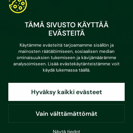
TÄMÄ SIVUSTO KÄYTTÄÄ
EVÄSTEITÄ
Käytämme evästeitä tarjoamamme sisällön ja
mainosten räätälöimiseen, sosiaalisen median
ominaisuuksien tukemiseen ja kävijämäärämme
analysoimiseen. Lisää evästekäytänteistämme voit
käydä lukemassa
täällä
.
•
11.6.2026
Uutiset
Tiedotteet
Hyväksy kaikki evästeet
Kaksi yleistä pientalorakennetta nousi
virallisiksi riskirakenteiksi – koskee
Vain välttämättömät
erityisesti rintamamies- ja 70-luvun taloja
Uudet riskirakenteet ovat betonilaatan päälle puukoolattu
Näytä tiedot