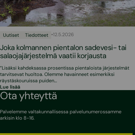
•
12.5.2026
Uutiset
Tiedotteet
Joka kolmannen pientalon sadevesi- tai
salaojajärjestelmä vaatii korjausta
”Lisäksi kahdeksassa prosentissa pientaloista järjestelmät
tarvitsevat huoltoa. Olemme havainneet esimerkiksi
räystäskouruissa puiden…
Lue lisää
Ota yhteyttä
Palvelemme valtakunnallisessa palvelunumerossamme
arkisin klo 8-16.