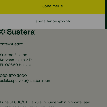
Soita meille
Lähetä tarjouspyyntö
Sustera
Yhteystiedot
Sustera Finland
Karvaamokuja 2 D
FI-00380 Helsinki
030 670 5500
asiakaspalvelu@sustera.com
Puhelut 030/010-alkuisiin numeroihin hinnoitellaan