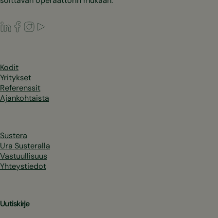
soittavan operaattorin mukaan.
LinkedIn
Facebook
Instagram
Youtube
Kodit
Yritykset
Referenssit
Ajankohtaista
Sustera
Ura Susteralla
Vastuullisuus
Yhteystiedot
Uutiskirje