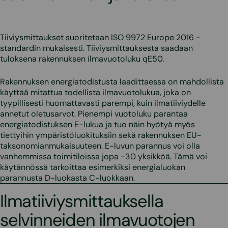
Tiiviysmittaukset suoritetaan ISO 9972 Europe 2016 -
standardin mukaisesti. Tiiviysmittauksesta saadaan
tuloksena rakennuksen ilmavuotoluku qE50.
Rakennuksen energiatodistusta laadittaessa on mahdollista
käyttää mitattua todellista ilmavuotolukua, joka on
tyypillisesti huomattavasti parempi, kuin ilmatiiviydelle
annetut oletusarvot. Pienempi vuotoluku parantaa
energiatodistuksen E-lukua ja tuo näin hyötyä myös
tiettyihin ympäristöluokituksiin sekä rakennuksen EU-
taksonomianmukaisuuteen. E-luvun parannus voi olla
vanhemmissa toimitiloissa jopa -30 yksikköä. Tämä voi
käytännössä tarkoittaa esimerkiksi energialuokan
parannusta D-luokasta C-luokkaan.
Ilmatiiviysmittauksella
selvinneiden ilmavuotojen