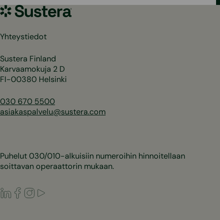
Sustera
Yhteystiedot
Sustera Finland
Karvaamokuja 2 D
FI-00380 Helsinki
030 670 5500
asiakaspalvelu@sustera.com
Puhelut 030/010-alkuisiin numeroihin hinnoitellaan
soittavan operaattorin mukaan.
LinkedIn
Facebook
Instagram
Youtube