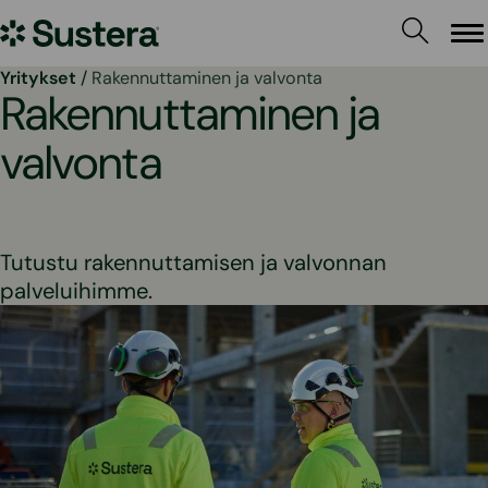
Siirry
Sustera
sisältöön
Va
Yritykset
/
Rakennuttaminen ja valvonta
Rakennuttaminen ja
valvonta
Tutustu rakennuttamisen ja valvonnan
palveluihimme.