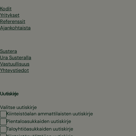
Kodit
Yritykset
Referenssit
Ajankohtaista
Sustera
Ura Susteralla
Vastuullisuus
Yhteystiedot
Uutiskirje
Valitse uutiskirje
Kiinteistöalan ammattilaisten uutiskirje
Pientaloasukkaiden uutiskirje
Taloyhtiöasukkaiden uutiskirje