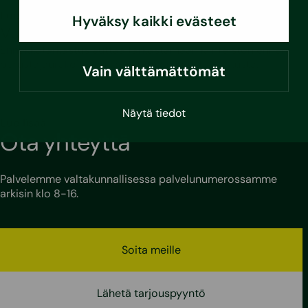
Lue lisää
Hyväksy kaikki evästeet
Vuositarkastuksen ennakkotarkastus
Ennakkotarkastus auttaa tarkastamaan kiinteistön ennen
perustajaurakoitsijan järjestämää vuositarkastusta.
Vain välttämättömät
Näytä tiedot
Lue lisää
Ota yhteyttä
Palvelemme valtakunnallisessa palvelunumerossamme
arkisin klo 8-16.
Soita meille
Lähetä tarjouspyyntö