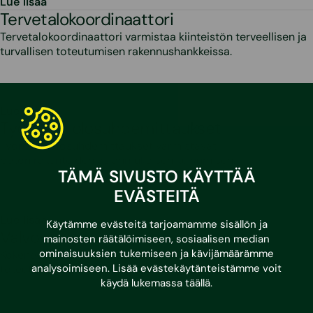
Lue lisää
Tervetalokoordinaattori
Tervetalokoordinaattori varmistaa kiinteistön terveellisen ja
turvallisen toteutumisen rakennushankkeissa.
Lue lisää
Työmaan olosuhdemittaukset
Työmaan olosuhdemittaukset varmistavat
betonirakenteiden asianmukaisen kuivumisen.
TÄMÄ SIVUSTO KÄYTTÄÄ
EVÄSTEITÄ
Lue lisää
Käytämme evästeitä tarjoamamme sisällön ja
Valvonta
mainosten räätälöimiseen, sosiaalisen median
ominaisuuksien tukemiseen ja kävijämäärämme
Kokeneet valvojat varmistavat, että tilaajan hanke
analysoimiseen. Lisää evästekäytänteistämme voit
toteutetaan sopimuksenmukaisesti.
käydä lukemassa
täällä
.