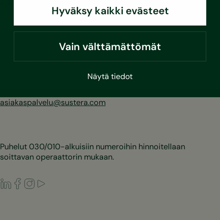
Sustera
Hyväksy kaikki evästeet
Yhteystiedot
Vain välttämättömät
Sustera Finland
Karvaamokuja 2 D
FI-00380 Helsinki
Näytä tiedot
030 670 5500
asiakaspalvelu@sustera.com
Puhelut 030/010-alkuisiin numeroihin hinnoitellaan
soittavan operaattorin mukaan.
LinkedIn
Facebook
Instagram
Youtube