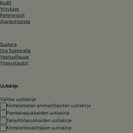
Kodit
Yritykset
Referenssit
Ajankohtaista
Sustera
Ura Susteralla
Vastuullisuus
Yhteystiedot
Uutiskirje
Valitse uutiskirje
Kiinteistöalan ammattilaisten uutiskirje
Pientaloasukkaiden uutiskirje
Taloyhtiöasukkaiden uutiskirje
Kiinteistönvälittäjien uutiskirje