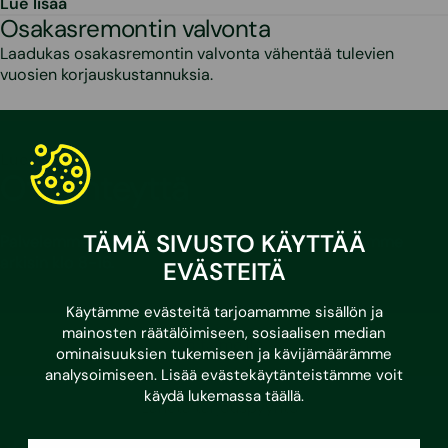
Lue lisää
Osakasremontin valvonta
Laadukas osakasremontin valvonta vähentää tulevien
vuosien korjauskustannuksia.
Lue lisää
Ota yhteyttä
TÄMÄ SIVUSTO KÄYTTÄÄ
Palvelemme valtakunnallisessa palvelunumerossamme
arkisin klo 8-16.
EVÄSTEITÄ
Käytämme evästeitä tarjoamamme sisällön ja
mainosten räätälöimiseen, sosiaalisen median
Soita meille
ominaisuuksien tukemiseen ja kävijämäärämme
analysoimiseen. Lisää evästekäytänteistämme voit
käydä lukemassa
täällä
.
Lähetä tarjouspyyntö