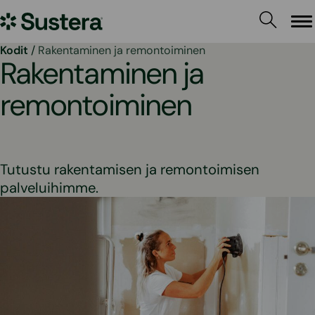
Siirry
Sustera
sisältöön
Va
Kodit
/
Rakentaminen ja remontoiminen
Rakentaminen ja
remontoiminen
Tutustu rakentamisen ja remontoimisen
palveluihimme.