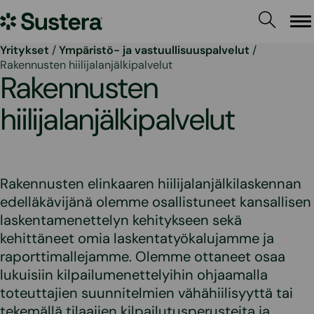
Siirry
Sustera
sisältöön
Va
Yritykset
/
Ympäristö- ja vastuullisuuspalvelut
/
Rakennusten hiilijalanjälkipalvelut
Rakennusten
hiilijalanjälkipalvelut
Rakennusten elinkaaren hiilijalanjälkilaskennan
edelläkävijänä olemme osallistuneet kansallisen
laskentamenettelyn kehitykseen sekä
kehittäneet omia laskentatyökalujamme ja
raporttimallejamme. Olemme ottaneet osaa
lukuisiin kilpailumenettelyihin ohjaamalla
toteuttajien suunnitelmien vähähiilisyyttä tai
tekemällä tilaajien kilpailutusperusteita ja