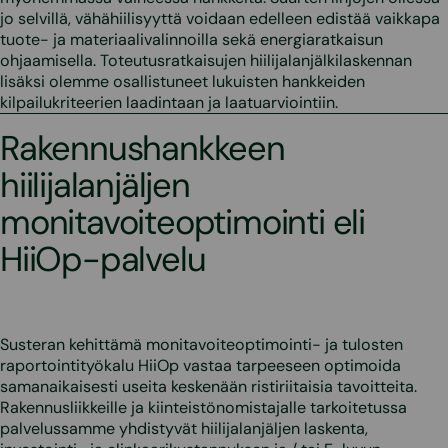
jo selvillä, vähähiilisyyttä voidaan edelleen edistää vaikkapa
tuote- ja materiaalivalinnoilla sekä energiaratkaisun
ohjaamisella. Toteutusratkaisujen hiilijalanjälkilaskennan
lisäksi olemme osallistuneet lukuisten hankkeiden
kilpailukriteerien laadintaan ja laatuarviointiin.
Rakennushankkeen
hiilijalanjäljen
monitavoiteoptimointi eli
HiiOp-palvelu
Susteran kehittämä monitavoiteoptimointi- ja tulosten
raportointityökalu HiiOp vastaa tarpeeseen optimoida
samanaikaisesti useita keskenään ristiriitaisia tavoitteita.
Rakennusliikkeille ja kiinteistönomistajalle tarkoitetussa
palvelussamme yhdistyvät hiilijalanjäljen laskenta,