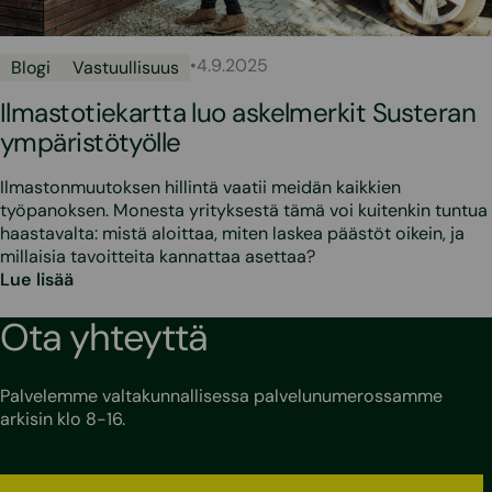
•
4.9.2025
Blogi
Vastuullisuus
Ilmastotiekartta luo askelmerkit Susteran
ympäristötyölle
Ilmastonmuutoksen hillintä vaatii meidän kaikkien
työpanoksen. Monesta yrityksestä tämä voi kuitenkin tuntua
haastavalta: mistä aloittaa, miten laskea päästöt oikein, ja
millaisia tavoitteita kannattaa asettaa?
Lue lisää
Ota yhteyttä
Palvelemme valtakunnallisessa palvelunumerossamme
arkisin klo 8-16.