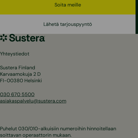
Soita meille
Lähetä tarjouspyyntö
Sustera
Yhteystiedot
Sustera Finland
Karvaamokuja 2 D
FI-00380 Helsinki
030 670 5500
asiakaspalvelu@sustera.com
Puhelut 030/010-alkuisiin numeroihin hinnoitellaan
soittavan operaattorin mukaan.