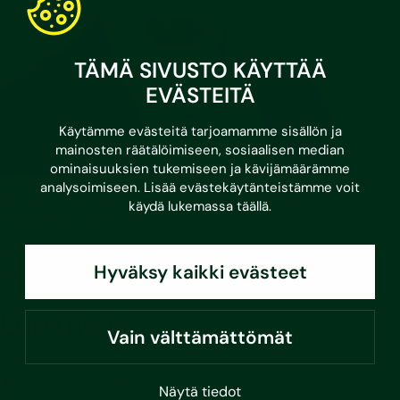
TÄMÄ SIVUSTO KÄYTTÄÄ
EVÄSTEITÄ
Käytämme evästeitä tarjoamamme sisällön ja
mainosten räätälöimiseen, sosiaalisen median
ominaisuuksien tukemiseen ja kävijämäärämme
Juhani Huuhtanen
analysoimiseen. Lisää evästekäytänteistämme voit
Johtava asiantuntija ja tiimipäällikkö, rakentamisen
käydä lukemassa
täällä
.
vastuullisuuspalvelut
juhani.huuhtanen@sustera.com
Hyväksy kaikki evästeet
+358 41 434 1284
Lue myös
Vain välttämättömät
Näytä tiedot