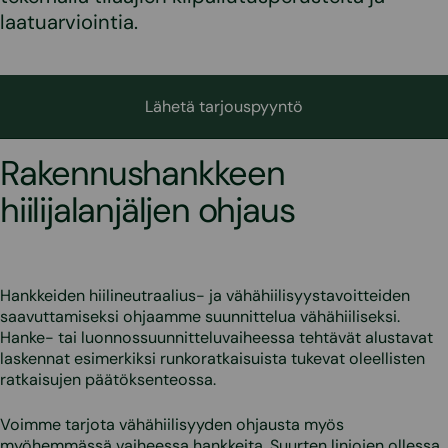
laatuarviointia.
Lähetä tarjouspyyntö
Rakennushankkeen
hiilijalanjäljen ohjaus
Hankkeiden hiilineutraalius- ja vähähiilisyystavoitteiden
saavuttamiseksi ohjaamme suunnittelua vähähiiliseksi.
Hanke- tai luonnossuunnitteluvaiheessa tehtävät alustavat
laskennat esimerkiksi runkoratkaisuista tukevat oleellisten
ratkaisujen päätöksenteossa.
Voimme tarjota vähähiilisyyden ohjausta myös
myöhemmässä vaiheessa hankkeita. Suurten linjojen ollessa