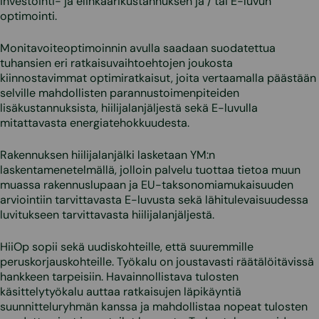
investointi- ja elinkaarikustannuksen ja / tai E-luvun
optimointi.
Monitavoiteoptimoinnin avulla saadaan suodatettua
tuhansien eri ratkaisuvaihtoehtojen joukosta
kiinnostavimmat optimiratkaisut, joita vertaamalla päästään
selville mahdollisten parannustoimenpiteiden
lisäkustannuksista, hiilijalanjäljestä sekä E-luvulla
mitattavasta energiatehokkuudesta.
Rakennuksen hiilijalanjälki lasketaan YM:n
laskentamenetelmällä, jolloin palvelu tuottaa tietoa muun
muassa rakennuslupaan ja EU-taksonomiamukaisuuden
arviointiin tarvittavasta E-luvusta sekä lähitulevaisuudessa
luvitukseen tarvittavasta hiilijalanjäljestä.
HiiOp sopii sekä uudiskohteille, että suuremmille
peruskorjauskohteille. Työkalu on joustavasti räätälöitävissä
hankkeen tarpeisiin. Havainnollistava tulosten
käsittelytyökalu auttaa ratkaisujen läpikäyntiä
suunnitteluryhmän kanssa ja mahdollistaa nopeat tulosten