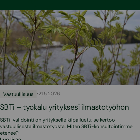
•
21.5.2026
Vastuullisuus
SBTi – työkalu yrityksesi ilmastotyöhön
SBTi-validointi on yritykselle kilpailuetu: se kertoo
vastuullisesta ilmastotyöstä. Miten SBTi-konsultointimme
etenee?
Lue lisää