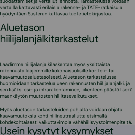
suodattamiset ja vertailut lennosta. Tarkastelussa voidaan
vertailla kattavasti erilaisia rakenne- ja TATE-ratkaisuja
hyödyntäen Susteran kattavaa tuotetietokirjastoa.
Aluetason
hiilijalanjälkitarkastelut
Laadimme hiilijalanjälkilaskentaa myös yksittäistä
rakennusta laajemmille kokonaisuuksille kortteli- tai
kaavamuutosaluetasoisesti. Aluetason tarkastelussa
huomioidaan tarkastelualueen rakennusten hiilijalanjälki, ja
sen lisäksi esi- ja infrarakentaminen, liikenteen päästöt sekä
maankäytön muutosten hiilitasevaikutukset.
Myös aluetason tarkasteluiden pohjalta voidaan ohjata
kaavamuutoksia kohti hiilineutraaliutta etsimällä
kohdekohtaisesti vaikuttavimpia vähähiilisyystoimenpiteitä.
Usein kysytyt kysymykset