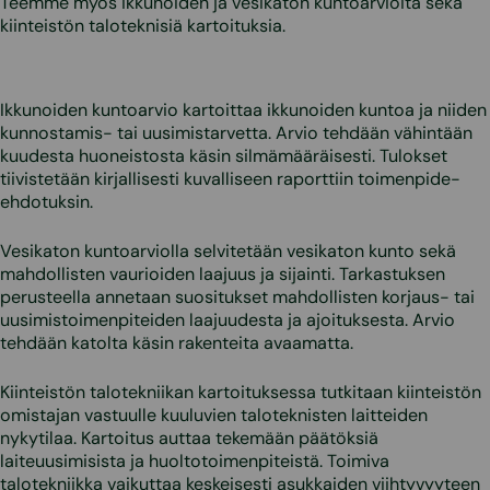
Teemme myös ikkunoiden ja vesikaton kuntoarvioita sekä
kiinteistön taloteknisiä kartoituksia.
Ikkunoiden kuntoarvio kartoittaa ikkunoiden kuntoa ja niiden
kunnostamis- tai uusimistarvetta. Arvio tehdään vähintään
kuudesta huoneistosta käsin silmämääräisesti. Tulokset
tiivistetään kirjallisesti kuvalliseen raporttiin toimenpide-
ehdotuksin.
Vesikaton kuntoarviolla selvitetään vesikaton kunto sekä
mahdollisten vaurioiden laajuus ja sijainti. Tarkastuksen
perusteella annetaan suositukset mahdollisten korjaus- tai
uusimistoimenpiteiden laajuudesta ja ajoituksesta. Arvio
tehdään katolta käsin rakenteita avaamatta.
Kiinteistön talotekniikan kartoituksessa tutkitaan kiinteistön
omistajan vastuulle kuuluvien taloteknisten laitteiden
nykytilaa. Kartoitus auttaa tekemään päätöksiä
laiteuusimisista ja huoltotoimenpiteistä. Toimiva
talotekniikka vaikuttaa keskeisesti asukkaiden viihtyvyyteen