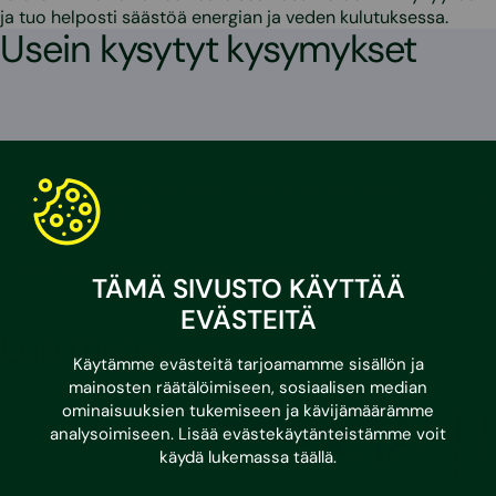
ja tuo helposti säästöä energian ja veden kulutuksessa.
Usein kysytyt kysymykset
Mitä hyötyä kuntoarviosta ja suunnitelmallisesta
kiinteistönpidosta on?
Mitä tietoja kuntoarviossa esitetään?
TÄMÄ SIVUSTO KÄYTTÄÄ
EVÄSTEITÄ
Lue myös
Käytämme evästeitä tarjoamamme sisällön ja
mainosten räätälöimiseen, sosiaalisen median
ominaisuuksien tukemiseen ja kävijämäärämme
analysoimiseen. Lisää evästekäytänteistämme voit
käydä lukemassa
täällä
.