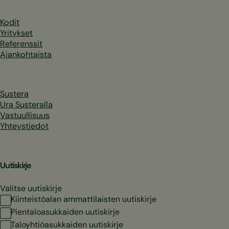
Kodit
Yritykset
Referenssit
Ajankohtaista
Sustera
Ura Susteralla
Vastuullisuus
Yhteystiedot
Uutiskirje
Valitse uutiskirje
Kiinteistöalan ammattilaisten uutiskirje
Pientaloasukkaiden uutiskirje
Taloyhtiöasukkaiden uutiskirje