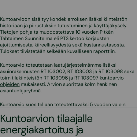
Kuntoarvioon sisältyy kohdekierroksen lisäksi kiinteistön
historiaan ja piirustuksiin tutustuminen ja käyttäjäkysely.
Tietojen pohjalta muodostettava 10 vuoden Pitkän
Tähtäimen Suunnitelma eli PTS kertoo korjausten
ajoittumisesta, kiireellisyydestä sekä kustannustasosta.
Tulokset tiivistetään selkeään kuvalliseen raporttiin.
Kuntoarvio toteutetaan laatujärjestelmämme lisäksi
asuinrakennusten RT 103002, RT 103003 ja RT 103098 sekä
toimitilakiinteistön RT 103096 ja RT 103097
kuntoarvio-
ohjeiden
mukaisesti. Arvion suorittaa kolmihenkinen
asiantuntijaryhmä.
Kuntoarvio suositellaan toteutettavaksi 5 vuoden välein.
Kuntoarvion tilaajalle
energiakartoitus ja