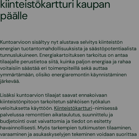
kiinteistökartturi kaupan
päälle
Kuntoarvioon sisältyy nyt alustava selvitys kiinteistön
energian tuotantomahdollisuuksista ja säästöpotentiaalista
tunnuslukuineen. Energiakartoituksen tarkoitus on antaa
tilaajalle perustietoa siitä, kuinka paljon energiaa ja rahaa
voitaisiin säästää eri toimenpiteillä sekä auttaa
ymmärtämään, olisiko energiaremontin käynnistäminen
järkevää.
Lisäksi kuntoarvion tilaajat saavat ennakoivaan
kiinteistönpitoon tarkoitetun sähköisen työkalun
veloituksetta käyttöön.
Kiinteistökartturi
-nimisessä
palvelussa remonttien aikataulutus, suunnittelu ja
budjetointi ovat vaivattomia ja tiedot on esitetty
havainnollisesti. Myös tarkempien tutkimusten tilaaminen,
varaaminen ja asukaskyselyjen tekeminen voidaan suorittaa