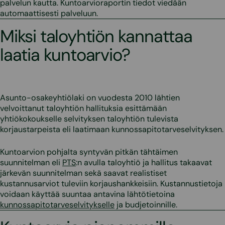
palvelun kautta. Kuntoarvioraportin tiedot viedään
automaattisesti palveluun.
Miksi taloyhtiön kannattaa
laatia kuntoarvio?
Asunto-osakeyhtiölaki on vuodesta 2010 lähtien
velvoittanut taloyhtiön hallituksia esittämään
yhtiökokoukselle selvityksen taloyhtiön tulevista
korjaustarpeista eli laatimaan kunnossapitotarveselvityksen.
Kuntoarvion pohjalta syntyvän pitkän tähtäimen
suunnitelman eli
PTS
:n avulla taloyhtiö ja hallitus takaavat
järkevän suunnitelman sekä saavat realistiset
kustannusarviot tuleviin korjaushankkeisiin. Kustannustietoja
voidaan käyttää suuntaa antavina lähtötietoina
kunnossapitotarveselvitykselle
ja budjetoinnille.