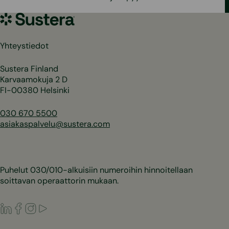
Sustera
Yhteystiedot
Sustera Finland
Karvaamokuja 2 D
FI-00380 Helsinki
030 670 5500
asiakaspalvelu@sustera.com
Puhelut 030/010-alkuisiin numeroihin hinnoitellaan
soittavan operaattorin mukaan.
LinkedIn
Facebook
Instagram
Youtube