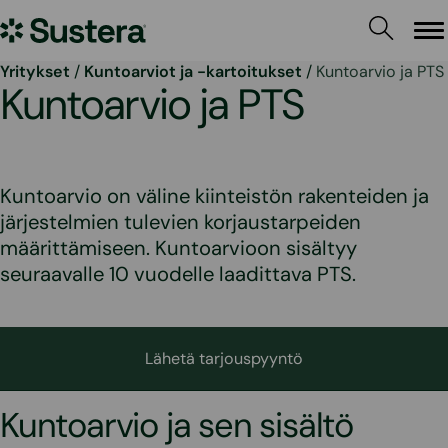
Siirry
Sustera
sisältöön
Va
Yritykset
/
Kuntoarviot ja -kartoitukset
/
Kuntoarvio ja PTS
Kuntoarvio ja PTS
Kuntoarvio on väline kiinteistön rakenteiden ja
järjestelmien tulevien korjaustarpeiden
määrittämiseen. Kuntoarvioon sisältyy
seuraavalle 10 vuodelle laadittava PTS.
Lähetä tarjouspyyntö
Kuntoarvio ja sen sisältö