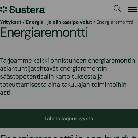
Siirry
Sustera
sisältöön
Va
Yritykset
/
Energia- ja elinkaaripalvelut
/
Energiaremontti
Energiaremontti
Tarjoamme kaikki onnistuneen energiaremontin
asiantuntijatehtävät energiaremontin
säästöpotentiaalin kartoituksesta ja
toteuttamisesta aina takuuajan toimintoihin
asti.
Lähetä tarjouspyyntö