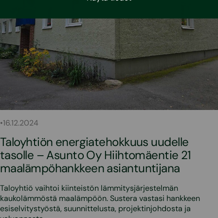
•
16.12.2024
Taloyhtiön energiatehokkuus uudelle
tasolle – Asunto Oy Hiihtomäentie 21
maalämpöhankkeen asiantuntijana
Taloyhtiö vaihtoi kiinteistön lämmitysjärjestelmän
kaukolämmöstä maalämpöön. Sustera vastasi hankkeen
esiselvitystyöstä, suunnittelusta, projektinjohdosta ja