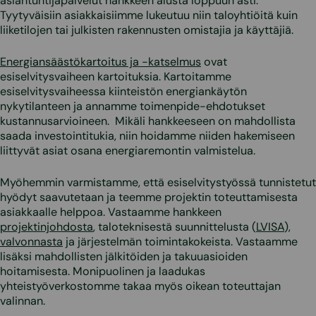
asiantuntijapalvelut hankkeen alusta loppuun asti.
Tyytyväisiin asiakkaisiimme lukeutuu niin taloyhtiöitä kuin
liiketilojen tai julkisten rakennusten omistajia ja käyttäjiä.
Energiansäästökartoitus ja -katselmus
ovat
esiselvitysvaiheen kartoituksia. Kartoitamme
esiselvitysvaiheessa kiinteistön energiankäytön
nykytilanteen ja annamme toimenpide-ehdotukset
kustannusarvioineen. Mikäli hankkeeseen on mahdollista
saada investointitukia, niin hoidamme niiden hakemiseen
liittyvät asiat osana energiaremontin valmistelua.
Myöhemmin varmistamme, että esiselvitystyössä tunnistetut
hyödyt saavutetaan ja teemme projektin toteuttamisesta
asiakkaalle helppoa. Vastaamme hankkeen
projektinjohdosta
, taloteknisestä suunnittelusta (
LVISA
),
valvonnasta
ja järjestelmän toimintakokeista. Vastaamme
lisäksi mahdollisten jälkitöiden ja takuuasioiden
hoitamisesta. Monipuolinen ja laadukas
yhteistyöverkostomme takaa myös oikean toteuttajan
valinnan.