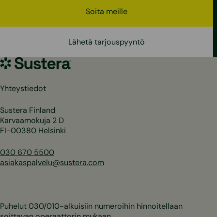
Soita meille
Lähetä tarjouspyyntö
Sustera
Yhteystiedot
Sustera Finland
Karvaamokuja 2 D
FI-00380 Helsinki
030 670 5500
asiakaspalvelu@sustera.com
Puhelut 030/010-alkuisiin numeroihin hinnoitellaan
soittavan operaattorin mukaan.