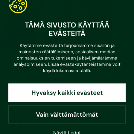
TÄMÄ SIVUSTO KÄYTTÄÄ
EVÄSTEITÄ
Käytämme evästeitä tarjoamamme sisällön ja
Mari Rajaniemi
mainosten räätälöimiseen, sosiaalisen median
Senior Advisor, taloyhtiöiden energiapalvelut
ominaisuuksien tukemiseen ja kävijämäärämme
analysoimiseen. Lisää evästekäytänteistämme voit
mari.rajaniemi@sustera.com
käydä lukemassa
täällä
.
+358 40 637 7326
Lue myös
Hyväksy kaikki evästeet
Vain välttämättömät
Näytä tiedot