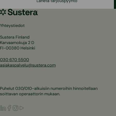
Lähetä tarjouspyyntö
Sustera
Yhteystiedot
Sustera Finland
Karvaamokuja 2 D
FI-00380 Helsinki
030 670 5500
asiakaspalvelu@sustera.com
Puhelut 030/010-alkuisiin numeroihin hinnoitellaan
soittavan operaattorin mukaan.
LinkedIn
Facebook
Instagram
Youtube