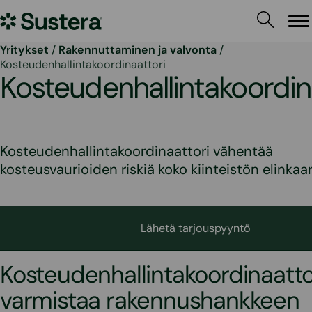
Siirry
Sustera
sisältöön
Va
Yritykset
/
Rakennuttaminen ja valvonta
/
Kosteudenhallintakoordinaattori
Kosteudenhallintakoordin
Kosteudenhallinta­koordinaattori vähentää
kosteusvaurioiden riskiä koko kiinteistön elinkaa
Lähetä tarjouspyyntö
Kosteudenhallintakoordinaatto
varmistaa rakennushankkeen