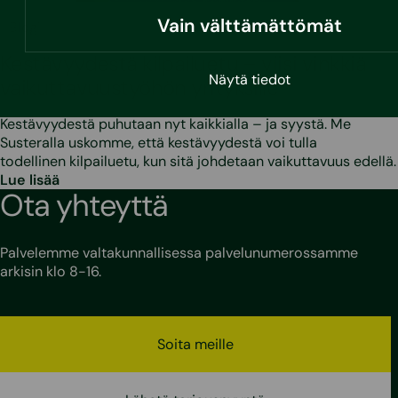
Vain välttämättömät
•
10.3.2026
Blogi
Kestävyydestä kilpailuetu – viisi vinkkiä
Näytä tiedot
vaikuttavuustyöhön yrityksille
Kestävyydestä puhutaan nyt kaikkialla – ja syystä. Me
Susteralla uskomme, että kestävyydestä voi tulla
todellinen kilpailuetu, kun sitä johdetaan vaikuttavuus edellä.
Lue lisää
Ota yhteyttä
Palvelemme valtakunnallisessa palvelunumerossamme
arkisin klo 8-16.
Soita meille