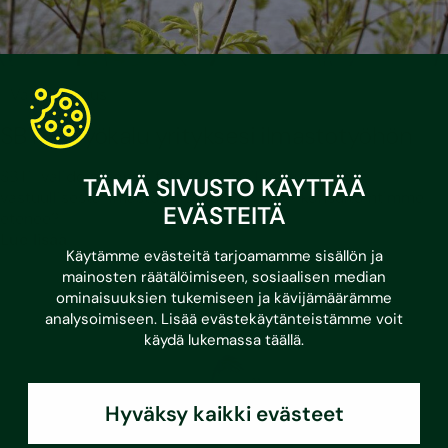
•
21.5.2026
Vastuullisuus
SBTi – työkalu yrityksesi ilmastotyöhön
SBTi-validointi on yritykselle kilpailuetu: se kertoo
TÄMÄ SIVUSTO KÄYTTÄÄ
vastuullisesta ilmastotyöstä. Miten SBTi-konsultointimme
EVÄSTEITÄ
etenee?
Lue lisää
Käytämme evästeitä tarjoamamme sisällön ja
mainosten räätälöimiseen, sosiaalisen median
ominaisuuksien tukemiseen ja kävijämäärämme
analysoimiseen. Lisää evästekäytänteistämme voit
käydä lukemassa
täällä
.
Hyväksy kaikki evästeet