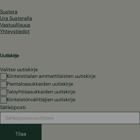
Sustera
Ura Susteralla
Vastuullisuus
Yhteystiedot
Uutiskirje
Valitse uutiskirje
Kiinteistöalan ammattilaisten uutiskirje
Pientaloasukkaiden uutiskirje
Taloyhtiöasukkaiden uutiskirje
Kiinteistönvälittäjien uutiskirje
Sähköposti