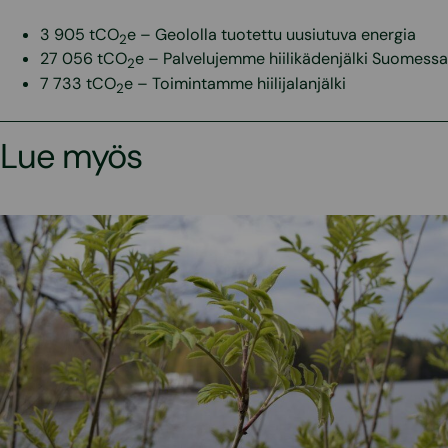
3 905 tCO
e – Geololla tuotettu uusiutuva energia
2
27 056 tCO
e – Palvelujemme hiilikädenjälki Suomessa
2
7 733 tCO
e – Toimintamme hiilijalanjälki
2
Lue myös