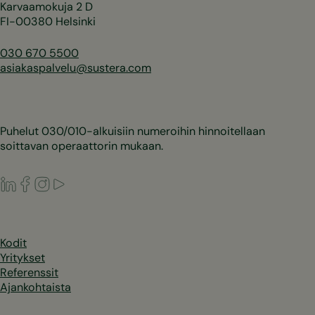
Karvaamokuja 2 D
FI-00380 Helsinki
030 670 5500
asiakaspalvelu@sustera.com
Puhelut 030/010-alkuisiin numeroihin hinnoitellaan
soittavan operaattorin mukaan.
LinkedIn
Facebook
Instagram
Youtube
Kodit
Yritykset
Referenssit
Ajankohtaista