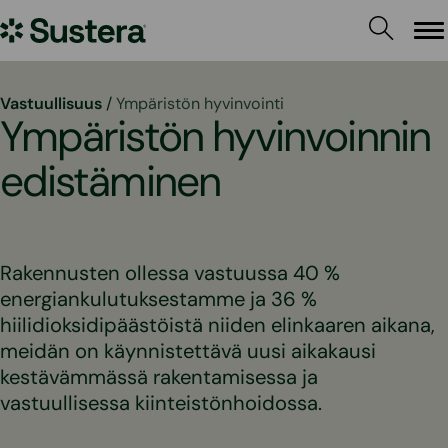
Siirry
Sustera
sisältöön
Va
Vastuullisuus
/
Ympäristön hyvinvointi
Ympäristön hyvinvoinnin
edistäminen
Rakennusten ollessa vastuussa 40 %
energiankulutuksestamme ja 36 %
hiilidioksidipäästöistä niiden elinkaaren aikana,
meidän on käynnistettävä uusi aikakausi
kestävämmässä rakentamisessa ja
vastuullisessa kiinteistönhoidossa.