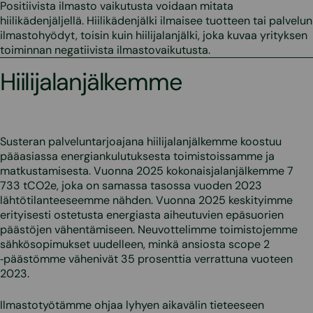
Positiivista ilmasto vaikutusta voidaan mitata
hiilikädenjäljellä. Hiilikädenjälki ilmaisee tuotteen tai palvelun
ilmastohyödyt, toisin kuin hiilijalanjälki, joka kuvaa yrityksen
toiminnan negatiivista ilmastovaikutusta.
Hiilijalanjälkemme
Susteran palveluntarjoajana hiilijalanjälkemme koostuu
pääasiassa energiankulutuksesta toimistoissamme ja
matkustamisesta. Vuonna 2025 kokonaisjalanjälkemme 7
733 tCO2e, joka on samassa tasossa vuoden 2023
lähtötilanteeseemme nähden. Vuonna 2025 keskityimme
erityisesti ostetusta energiasta aiheutuvien epäsuorien
päästöjen vähentämiseen. Neuvottelimme toimistojemme
sähkösopimukset uudelleen, minkä ansiosta scope 2
‑päästömme vähenivät 35 prosenttia verrattuna vuoteen
2023.
Ilmastotyötämme ohjaa lyhyen aikavälin tieteeseen