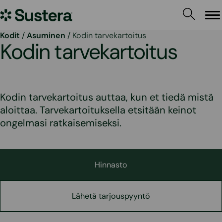
Siirry
Sustera
sisältöön
Va
Kodit
/
Asuminen
/
Kodin tarvekartoitus
Kodin tarvekartoitus
Kodin tarvekartoitus auttaa, kun et tiedä mistä
aloittaa. Tarvekartoituksella etsitään keinot
ongelmasi ratkaisemiseksi.
Hinnasto
Lähetä tarjouspyyntö