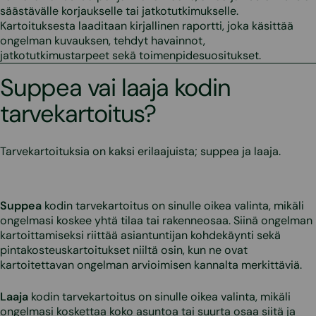
säästävälle korjaukselle tai jatkotutkimukselle.
Kartoituksesta laa­ditaan kirjallinen raportti, joka käsittää
ongelman kuvauksen, tehdyt havainnot,
jatkotutkimustarpeet sekä toimenpidesuositukset.
Suppea vai laaja kodin
tarvekartoitus?
Tarvekartoituksia on kaksi erilaajuista; suppea ja laaja.
Suppea
kodin tarvekartoitus on sinulle oikea valinta, mikäli
ongelmasi koskee yhtä tilaa tai rakenneosaa. Siinä ongelman
kartoittamiseksi riittää asiantuntijan kohdekäynti sekä
pintakosteuskartoitukset niiltä osin, kun ne ovat
kartoitettavan ongelman arvioimisen kannalta merkittäviä.
Laaja
kodin tarvekartoitus on sinulle oikea valinta, mikäli
ongelmasi koskettaa koko asuntoa tai suurta osaa siitä ja