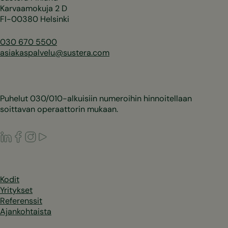
Karvaamokuja 2 D
FI-00380 Helsinki
030 670 5500
asiakaspalvelu@sustera.com
Puhelut 030/010-alkuisiin numeroihin hinnoitellaan
soittavan operaattorin mukaan.
LinkedIn
Facebook
Instagram
Youtube
Kodit
Yritykset
Referenssit
Ajankohtaista