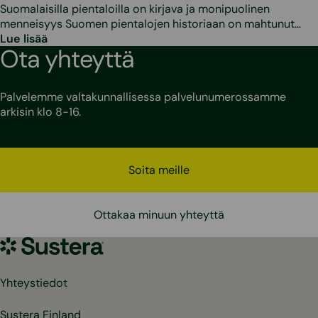
Suomalaisilla pientaloilla on kirjava ja monipuolinen
menneisyys Suomen pientalojen historiaan on mahtunut…
Lue lisää
Ota yhteyttä
Palvelemme valtakunnallisessa palvelunumerossamme
arkisin klo 8-16.
Soita meille
Ottakaa minuun yhteyttä
Sustera
Yhteystiedot
Sustera Finland