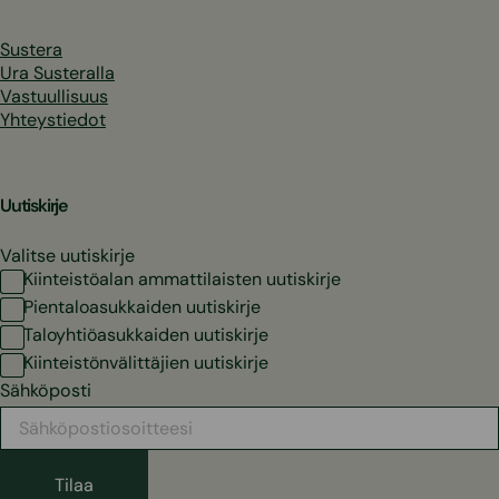
Sustera
Ura Susteralla
Vastuullisuus
Yhteystiedot
Uutiskirje
Valitse uutiskirje
Kiinteistöalan ammattilaisten uutiskirje
Pientaloasukkaiden uutiskirje
Taloyhtiöasukkaiden uutiskirje
Kiinteistönvälittäjien uutiskirje
Sähköposti