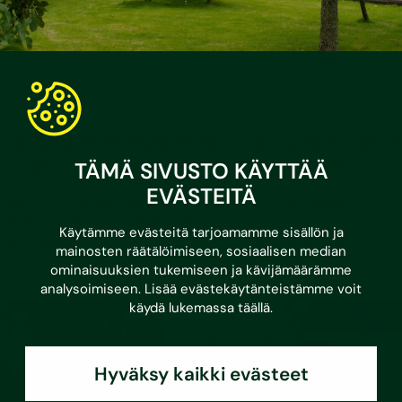
•
17.6.2026
Asumisvinkit
Taloyhtiön energiaremonttiin uusi avustus
– jopa 4 000 euroa asuntoa kohden
TÄMÄ SIVUSTO KÄYTTÄÄ
EVÄSTEITÄ
Sopisiko avustus sinun taloyhtiöösi? Varaa maksuton
alkukeskustelu asiantuntijamme kanssa!
Käytämme evästeitä tarjoamamme sisällön ja
Lue lisää
mainosten räätälöimiseen, sosiaalisen median
ominaisuuksien tukemiseen ja kävijämäärämme
analysoimiseen. Lisää evästekäytänteistämme voit
käydä lukemassa
täällä
.
Hyväksy kaikki evästeet