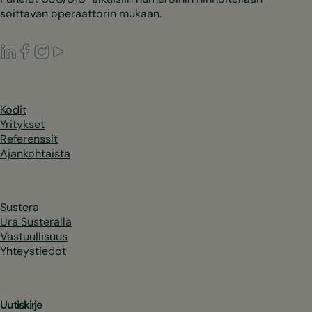
soittavan operaattorin mukaan.
LinkedIn
Facebook
Instagram
Youtube
Kodit
Yritykset
Referenssit
Ajankohtaista
Sustera
Ura Susteralla
Vastuullisuus
Yhteystiedot
Uutiskirje