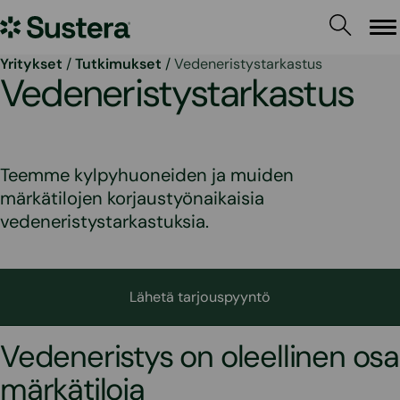
Siirry
Sustera
sisältöön
Va
Yritykset
/
Tutkimukset
/
Vedeneristystarkastus
Vedeneristystarkastus
Teemme kylpyhuoneiden ja muiden
märkätilojen korjaustyönaikaisia
vedeneristystarkastuksia.
Lähetä tarjouspyyntö
Vedeneristys on oleellinen osa
märkätiloja