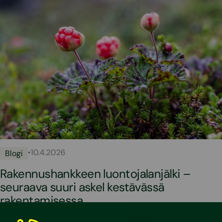
•
10.4.2026
Blogi
Rakennushankkeen luontojalanjälki –
seuraava suuri askel kestävässä
rakentamisessa
Rakennusalalla on keskeinen rooli luonnon