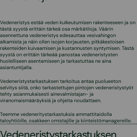
Vedeneristys estää veden kulkeutumisen rakenteeseen ja on
tästä syystä erittäin tärkeä osa märkätiloja. Väärin
asennettuna vedeneristys edesauttaa vesivahingon
alkamista ja näin ollen isojen korjausten, pitkäkestoisen
rakenteiden kuivaamisen ja kustannusten syntymisen. Tästä
syystä on erittäin tärkeää panostaa vedeneristysten
huolelliseen asentamiseen ja tarkastuttaa ne aina
asiantuntijalla.
Vedeneristystarkastuksen tarkoitus antaa puolueeton
selvitys siitä, onko tarkastettujen pintojen vedeneristystyöt
tehty asianmukaisesti ainevalmistajan- ja
viranomaismääräyksiä ja ohjeita noudattaen.
Teemme vedeneritystarkastuksia ammattitaidolla
taloyhtiöille, osakkeen omistajille ja kiinteistömanagereille.
Vedeneristystarkastuksen