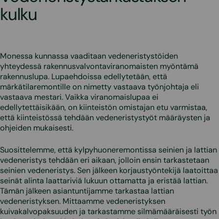
kulku
Monessa kunnassa vaaditaan vedeneristystöiden
yhteydessä rakennusvalvontaviranomaisten myöntämä
rakennuslupa. Lupaehdoissa edellytetään, että
märkätilaremontille on nimetty vastaava työnjohtaja eli
vastaava mestari. Vaikka viranomaislupaa ei
edellytettäisikään, on kiinteistön omistajan etu varmistaa,
että kiinteistössä tehdään vedeneristystyöt määräysten ja
ohjeiden mukaisesti.
Suosittelemme, että kylpyhuoneremontissa seinien ja lattian
vedeneristys tehdään eri aikaan, jolloin ensin tarkastetaan
seinien vedeneristys. Sen jälkeen korjaustyöntekijä laatoittaa
seinät alinta laattariviä lukuun ottamatta ja eristää lattian.
Tämän jälkeen asiantuntijamme tarkastaa lattian
vedeneristyksen. Mittaamme vedeneristyksen
kuivakalvopaksuuden ja tarkastamme silmämääräisesti työn