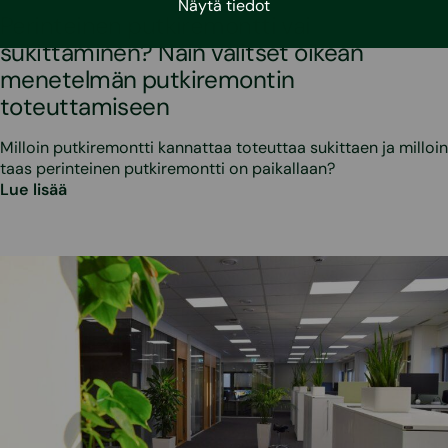
Näytä tiedot
Perinteinen putkiremontti vai
sukittaminen? Näin valitset oikean
menetelmän putkiremontin
toteuttamiseen
Milloin putkiremontti kannattaa toteuttaa sukittaen ja milloin
taas perinteinen putkiremontti on paikallaan?
Lue lisää