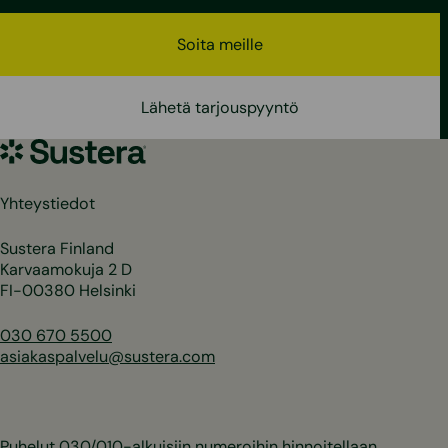
Soita meille
Lähetä tarjouspyyntö
Sustera
Yhteystiedot
Sustera Finland
Karvaamokuja 2 D
FI-00380 Helsinki
030 670 5500
asiakaspalvelu@sustera.com
Puhelut 030/010-alkuisiin numeroihin hinnoitellaan