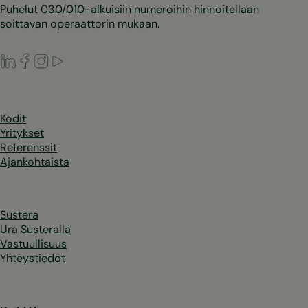
Puhelut 030/010-alkuisiin numeroihin hinnoitellaan
soittavan operaattorin mukaan.
LinkedIn
Facebook
Instagram
Youtube
Kodit
Yritykset
Referenssit
Ajankohtaista
Sustera
Ura Susteralla
Vastuullisuus
Yhteystiedot