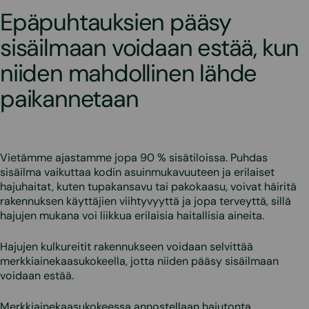
Epäpuhtauksien pääsy
sisäilmaan voidaan estää, kun
niiden mahdollinen lähde
paikannetaan
Vietämme ajastamme jopa 90 % sisätiloissa. Puhdas
sisäilma vaikuttaa kodin asuinmukavuuteen ja erilaiset
hajuhaitat, kuten tupakansavu tai pakokaasu, voivat häiritä
rakennuksen käyttäjien viihtyvyyttä ja jopa terveyttä, sillä
hajujen mukana voi liikkua erilaisia haitallisia aineita.
Hajujen kulkureitit rakennukseen voidaan selvittää
merkkiainekaasukokeella, jotta niiden pääsy sisäilmaan
voidaan estää.
Merkkiainekaasukokeessa annostellaan hajutonta,