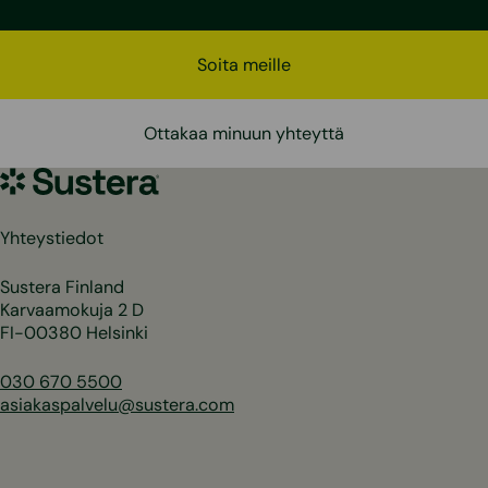
Soita meille
Ottakaa minuun yhteyttä
Sustera
Yhteystiedot
Sustera Finland
Karvaamokuja 2 D
FI-00380 Helsinki
030 670 5500
asiakaspalvelu@sustera.com