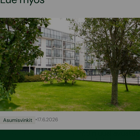
•
17.6.2026
Asumisvinkit
Taloyhtiön energiaremonttiin uusi avustus