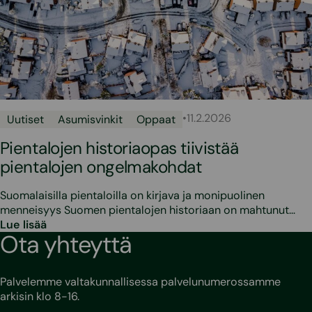
•
11.2.2026
Uutiset
Asumisvinkit
Oppaat
Pientalojen historiaopas tiivistää
pientalojen ongelmakohdat
Suomalaisilla pientaloilla on kirjava ja monipuolinen
menneisyys Suomen pientalojen historiaan on mahtunut…
Lue lisää
Ota yhteyttä
Palvelemme valtakunnallisessa palvelunumerossamme
arkisin klo 8-16.