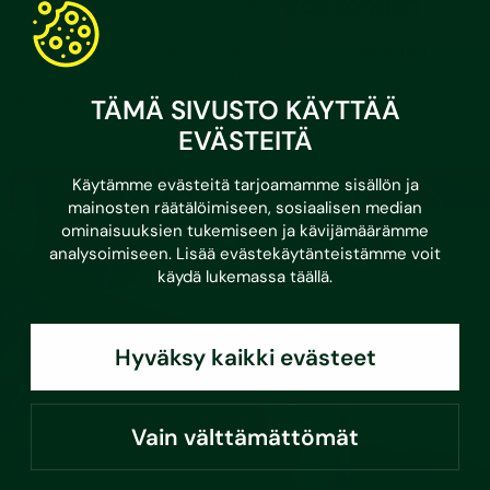
– jopa 4 000 euroa asuntoa kohden
Sopisiko avustus sinun taloyhtiöösi? Varaa maksuton
alkukeskustelu asiantuntijamme kanssa!
Lue lisää
TÄMÄ SIVUSTO KÄYTTÄÄ
EVÄSTEITÄ
Käytämme evästeitä tarjoamamme sisällön ja
mainosten räätälöimiseen, sosiaalisen median
ominaisuuksien tukemiseen ja kävijämäärämme
analysoimiseen. Lisää evästekäytänteistämme voit
käydä lukemassa
täällä
.
Hyväksy kaikki evästeet
Vain välttämättömät