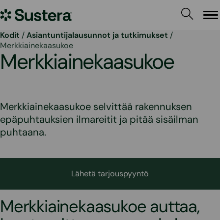
Siirry
Sustera
sisältöön
Va
Kodit
/
Asiantuntijalausunnot ja tutkimukset
/
Merkkiainekaasukoe
Merkkiainekaasukoe
Merkkiainekaasukoe selvittää rakennuksen
epäpuhtauksien ilmareitit ja pitää sisäilman
puhtaana.
Lähetä tarjouspyyntö
Merkkiainekaasukoe auttaa,