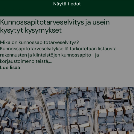
Näytä tiedot
•
3.3.2026
Asumisvinkit
Kunnossapitotarveselvitys ja usein
kysytyt kysymykset
Mikä on kunnossapitotarveselvitys?
Kunnossapitotarveselvityksellä tarkoitetaan listausta
rakennusten ja kiinteistöjen kunnossapito- ja
korjaustoimenpiteistä,…
Lue lisää