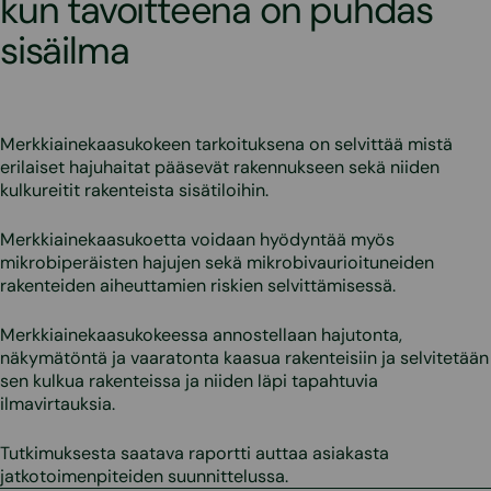
kun tavoitteena on puhdas
sisäilma
Merkkiainekaasukokeen tarkoituksena on selvittää mistä
erilaiset hajuhaitat pääsevät rakennukseen sekä niiden
kulkureitit rakenteista sisätiloihin.
Merkkiainekaasukoetta voidaan hyödyntää myös
mikrobiperäisten hajujen sekä mikrobivaurioituneiden
rakenteiden aiheuttamien riskien selvittämisessä.
Merkkiainekaasukokeessa annostellaan hajutonta,
näkymätöntä ja vaaratonta kaasua rakenteisiin ja selvitetään
sen kulkua rakenteissa ja niiden läpi tapahtuvia
ilmavirtauksia.
Tutkimuksesta saatava raportti auttaa asiakasta
jatkotoimenpiteiden suunnittelussa.