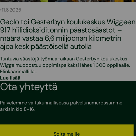
•
11.6.2025
Geolo toi Gesterbyn koulukeskus Wiggeen
917 hiilidioksiditonnin päästösäästöt –
määrä vastaa 6,6 miljoonan kilometrin
ajoa keskipäästöisellä autolla
Tuntuvia säästöjä työmaa-aikaan Gesterbyn koulukeskus
Wigge muodostuu oppimispaikaksi lähes 1 300 oppilaalle.
Elinkaarimallilla…
Lue lisää
Ota yhteyttä
Palvelemme valtakunnallisessa palvelunumerossamme
arkisin klo 8-16.
Soita meille