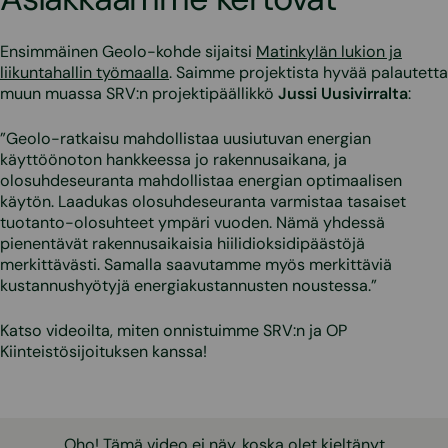
Ensimmäinen Geolo-kohde sijaitsi
Matinkylän lukion ja
liikuntahallin työmaalla
. Saimme projektista hyvää palautetta
muun muassa SRV:n projektipäällikkö
Jussi Uusivirralta
:
”Geolo-ratkaisu mahdollistaa uusiutuvan energian
käyttöönoton hankkeessa jo rakennusaikana, ja
olosuhdeseuranta mahdollistaa energian optimaalisen
käytön. Laadukas olosuhdeseuranta varmistaa tasaiset
tuotanto-olosuhteet ympäri vuoden. Nämä yhdessä
pienentävät rakennusaikaisia hiilidioksidipäästöjä
merkittävästi. Samalla saavutamme myös merkittäviä
kustannushyötyjä energiakustannusten noustessa.”
Katso videoilta, miten onnistuimme SRV:n ja OP
Kiinteistösijoituksen kanssa!
Oho! Tämä video ei näy, koska olet kieltänyt