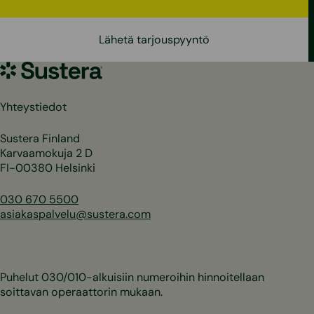
Lähetä tarjouspyyntö
Sustera
Yhteystiedot
Sustera Finland
Karvaamokuja 2 D
FI-00380 Helsinki
030 670 5500
asiakaspalvelu@sustera.com
Puhelut 030/010-alkuisiin numeroihin hinnoitellaan
soittavan operaattorin mukaan.