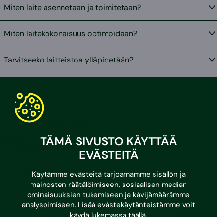
Miten laite asennetaan ja toimitetaan?
Miten laitekokonaisuus optimoidaan?
Tarvitseeko laitteistoa ylläpidetään?
Kuuluuko palveluun raportointia ja
laadunvarmistusmittauksia?
Kuka on Geolon kehittäjä?
Yhteystiedot
TÄMÄ SIVUSTO KÄYTTÄÄ
EVÄSTEITÄ
Ota yhteyttä ja kysy lisää.
Käytämme evästeitä tarjoamamme sisällön ja
mainosten räätälöimiseen, sosiaalisen median
ominaisuuksien tukemiseen ja kävijämäärämme
analysoimiseen. Lisää evästekäytänteistämme voit
käydä lukemassa
täällä
.