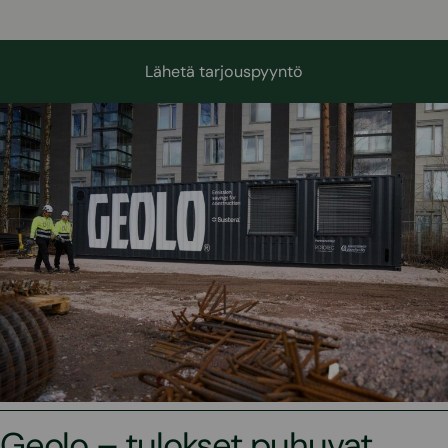
Lähetä tarjouspyyntö
Geolo – tulokset puhuvat