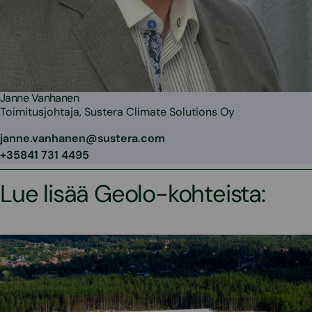
Janne Vanhanen
Toimitusjohtaja, Sustera Climate Solutions Oy
janne.vanhanen@sustera.com
+35841 731 4495
Lue lisää Geolo-kohteista: