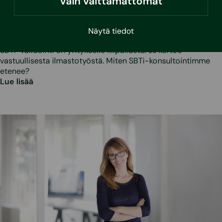
Vain välttämättömät
•
21.5.2026
Vastuullisuus
SBTi – työkalu yrityksesi ilmastotyöhön
Näytä tiedot
SBTi-validointi on yritykselle kilpailuetu: se kertoo
vastuullisesta ilmastotyöstä. Miten SBTi-konsultointimme
etenee?
Lue lisää