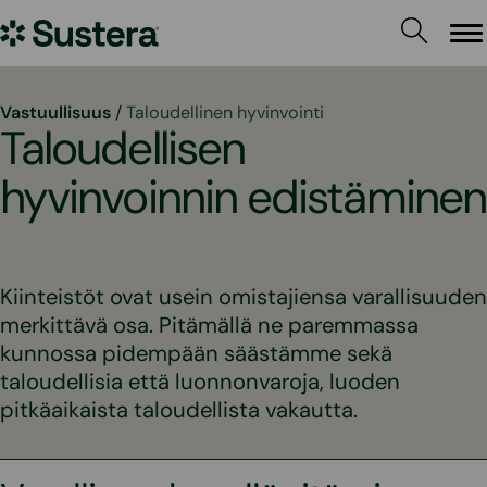
Siirry
Sustera
sisältöön
Va
Vastuullisuus
/
Taloudellinen hyvinvointi
Taloudellisen
hyvinvoinnin edistäminen
Kiinteistöt ovat usein omistajiensa varallisuuden
merkittävä osa. Pitämällä ne paremmassa
kunnossa pidempään säästämme sekä
taloudellisia että luonnonvaroja, luoden
pitkäaikaista taloudellista vakautta.