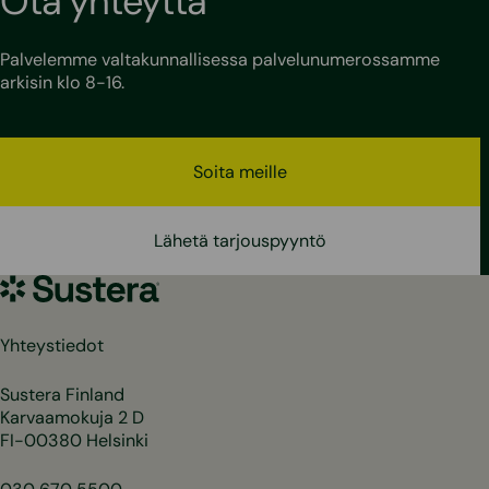
Ota yhteyttä
Palvelemme valtakunnallisessa palvelunumerossamme
arkisin klo 8-16.
Soita meille
Lähetä tarjouspyyntö
Sustera
Yhteystiedot
Sustera Finland
Karvaamokuja 2 D
FI-00380 Helsinki