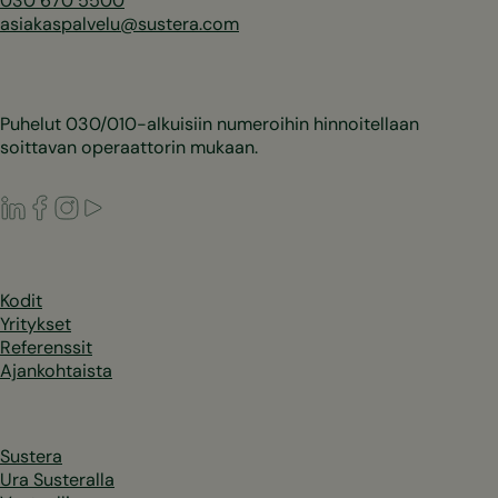
030 670 5500
asiakaspalvelu@sustera.com
Puhelut 030/010-alkuisiin numeroihin hinnoitellaan
soittavan operaattorin mukaan.
LinkedIn
Facebook
Instagram
Youtube
Kodit
Yritykset
Referenssit
Ajankohtaista
Sustera
Ura Susteralla