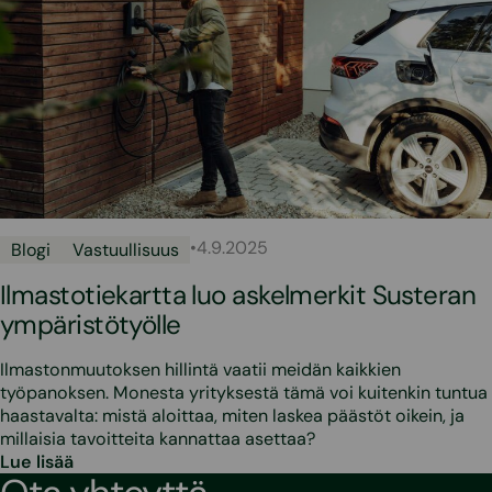
•
4.9.2025
Blogi
Vastuullisuus
Ilmastotiekartta luo askelmerkit Susteran
ympäristötyölle
Ilmastonmuutoksen hillintä vaatii meidän kaikkien
työpanoksen. Monesta yrityksestä tämä voi kuitenkin tuntua
haastavalta: mistä aloittaa, miten laskea päästöt oikein, ja
millaisia tavoitteita kannattaa asettaa?
Lue lisää