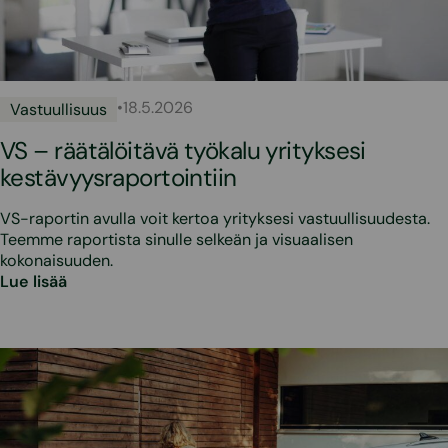
•
18.5.2026
Vastuullisuus
VS – räätälöitävä työkalu yrityksesi
kestävyysraportointiin
VS-raportin avulla voit kertoa yrityksesi vastuullisuudesta.
Teemme raportista sinulle selkeän ja visuaalisen
kokonaisuuden.
Lue lisää