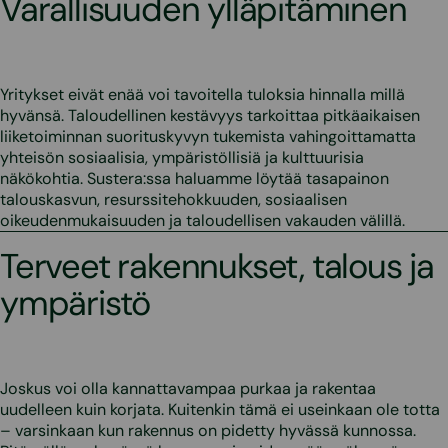
Varallisuuden ylläpitäminen
Yritykset eivät enää voi tavoitella tuloksia hinnalla millä
hyvänsä. Taloudellinen kestävyys tarkoittaa pitkäaikaisen
liiketoiminnan suorituskyvyn tukemista vahingoittamatta
yhteisön sosiaalisia, ympäristöllisiä ja kulttuurisia
näkökohtia. Sustera:ssa haluamme löytää tasapainon
talouskasvun, resurssitehokkuuden, sosiaalisen
oikeudenmukaisuuden ja taloudellisen vakauden välillä.
Terveet rakennukset, talous ja
ympäristö
Joskus voi olla kannattavampaa purkaa ja rakentaa
uudelleen kuin korjata. Kuitenkin tämä ei useinkaan ole totta
– varsinkaan kun rakennus on pidetty hyvässä kunnossa.