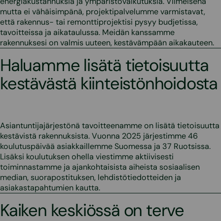
energiakustannuksia ja ympäristövaikutuksia. Viimeisenä
mutta ei vähäisimpänä, projektipalvelumme varmistavat,
että rakennus- tai remonttiprojektisi pysyy budjetissa,
tavoitteissa ja aikataulussa. Meidän kanssamme
rakennuksesi on valmis uuteen, kestävämpään aikakauteen.
Haluamme lisätä tietoisuutta
kestävästä kiinteistönhoidosta
Asiantuntijajärjestönä tavoitteenamme on lisätä tietoisuutta
kestävistä rakennuksista. Vuonna 2025 järjestimme 46
koulutuspäivää asiakkaillemme Suomessa ja 37 Ruotsissa.
Lisäksi koulutuksen ohella viestimme aktiivisesti
toiminnastamme ja ajankohtaisista aiheista sosiaalisen
median, suorapostituksen, lehdistötiedotteiden ja
asiakastapahtumien kautta.
Kaiken keskiössä on terve