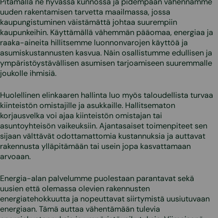
Pitämällä ne hyvässä kunnossa ja pidempään vähennämme
uuden rakentamisen tarvetta maailmassa, jossa
kaupungistuminen väistämättä johtaa suurempiin
kaupunkeihin. Käyttämällä vähemmän pääomaa, energiaa ja
raaka-aineita hillitsemme luonnonvarojen käyttöä ja
asumiskustannusten kasvua. Näin osallistumme edullisen ja
ympäristöystävällisen asumisen tarjoamiseen suuremmalle
joukolle ihmisiä.
Huolellinen elinkaaren hallinta luo myös taloudellista turvaa
kiinteistön omistajille ja asukkaille. Hallitsematon
korjausvelka voi ajaa kiinteistön omistajan tai
asuntoyhteisön vaikeuksiin. Ajantasaiset toimenpiteet sen
sijaan välttävät odottamattomia kustannuksia ja auttavat
rakennusta ylläpitämään tai usein jopa kasvattamaan
arvoaan.
Energia-alan palvelumme puolestaan parantavat sekä
uusien että olemassa olevien rakennusten
energiatehokkuutta ja nopeuttavat siirtymistä uusiutuvaan
energiaan. Tämä auttaa vähentämään tulevia