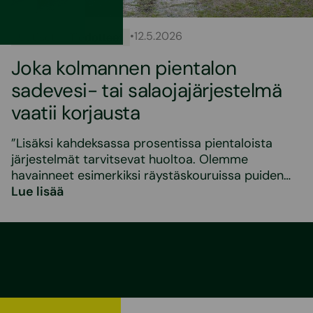
•
12.5.2026
Uutiset
Tiedotteet
Joka kolmannen pientalon
sadevesi- tai salaojajärjestelmä
vaatii korjausta
”Lisäksi kahdeksassa prosentissa pientaloista
järjestelmät tarvitsevat huoltoa. Olemme
havainneet esimerkiksi räystäskouruissa puiden…
Lue lisää