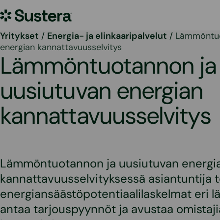
Siirry
Sustera
sisältöön
Yritykset
/
Energia- ja elinkaaripalvelut
/
Lämmöntuo
energian kannattavuusselvitys
Lämmöntuotannon ja
uusiutuvan energian
kannattavuusselvitys
Lämmöntuotannon ja uusiutuvan energi
kannattavuusselvityksessä asiantuntija 
energiansäästöpotentiaalilaskelmat eri lä
antaa tarjouspyynnöt ja avustaa omistaji