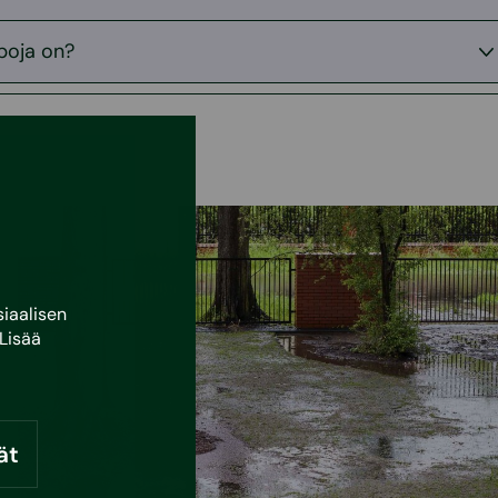
apoja on?
iaalisen
Lisää
ät