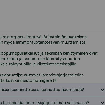
simistarpeen ilmettyä järjestelmän uusimisen
ein myös lämmöntuotantotavan muuttamista.
ämpöpumppuratkaisut ja tekniikan kehittyminen ovat
tehokkaita ja useamman lämmitysmuodon
a taloyhtiöille ja kiinteistönomistajille.
siantuntijat auttavat lämmitysjärjestelmien
itä kuin kiinteistömanagereita.
misen suunnittelussa kannattaa huomioida?
taa huomioida lämmitysjärjestelmän valinnassa?