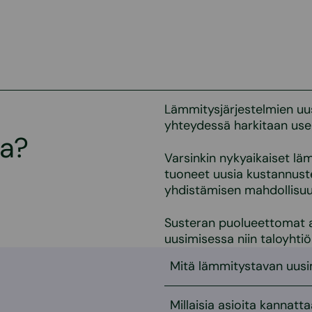
Lämmitysjärjestelmien uu
yhteydessä harkitaan us
ta?
Varsinkin nykyaikaiset l
tuoneet uusia kustannus
yhdistämisen mahdollisuuksi
Susteran puolueettomat a
uusimisessa niin taloyhtiö
Mitä lämmitystavan uusi
Millaisia asioita kannat