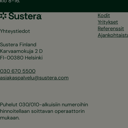
klo 8-16.
Sustera
Kodit
Yritykset
Referenssit
Yhteystiedot
Ajankohtaist
Sustera Finland
Karvaamokuja 2 D
FI-00380 Helsinki
030 670 5500
asiakaspalvelu@sustera.com
Puhelut 030/010-alkuisiin numeroihin
hinnoitellaan soittavan operaattorin
mukaan.