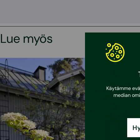
Lue myös
Käytämme eväst
median omi
Hy