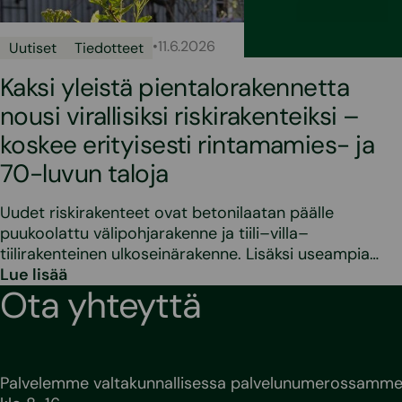
•
11.6.2026
Uutiset
Tiedotteet
Kaksi yleistä pientalorakennetta
nousi virallisiksi riskirakenteiksi –
koskee erityisesti rintamamies- ja
70-luvun taloja
Uudet riskirakenteet ovat betonilaatan päälle
puukoolattu välipohjarakenne ja tiili–villa–
tiilirakenteinen ulkoseinärakenne. Lisäksi useampia…
Lue lisää
Ota yhteyttä
Palvelemme valtakunnallisessa palvelunumerossamme 