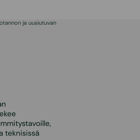
tannon ja uusiutuvan
an
tekee
mmitystavoille,
a teknisissä