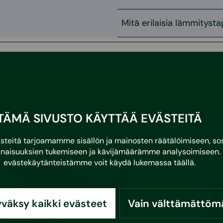
Mitä erilaisia lämmityst
TÄMÄ SIVUSTO KÄYTTÄÄ EVÄSTEITÄ
eitä tarjoamamme sisällön ja mainosten räätälöimiseen, sos
naisuuksien tukemiseen ja kävijämäärämme analysoimiseen. 
evästekäytänteistämme voit käydä lukemassa
täällä
.
väksy kaikki evästeet
Vain välttämättöm