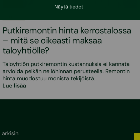
Näytä tiedot
•
20.5.2026
Uutiset
Putkiremontin hinta kerrostalossa
– mitä se oikeasti maksaa
taloyhtiölle?
Taloyhtiön putkiremontin kustannuksia ei kannata
arvioida pelkän neliöhinnan perusteella. Remontin
hinta muodostuu monista tekijöistä.
Lue lisää
arkisin