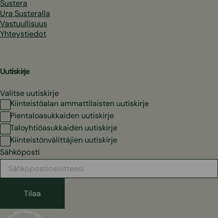
Sustera
Ura Susteralla
Vastuullisuus
Yhteystiedot
Uutiskirje
Valitse uutiskirje
Kiinteistöalan ammattilaisten uutiskirje
Pientaloasukkaiden uutiskirje
Taloyhtiöasukkaiden uutiskirje
Kiinteistönvälittäjien uutiskirje
Sähköposti