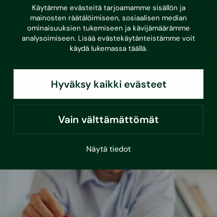
Käytämme evästeitä tarjoamamme sisällön ja
mainosten räätälöimiseen, sosiaalisen median
ominaisuuksien tukemiseen ja kävijämäärämme
analysoimiseen. Lisää evästekäytänteistämme voit
käydä lukemassa
täällä
.
•
14.5.2025
Asumisvinkit
Hyväksy kaikki evästeet
Miten kuntotarkastusraporttia luetaan?
Kuntotarkastusraportin sydän on havainto-osio. Siinä
Vain välttämättömät
kerrotaan havaintojen lisäksi jatkotoimenpiteistä.
Lue lisää
Näytä tiedot