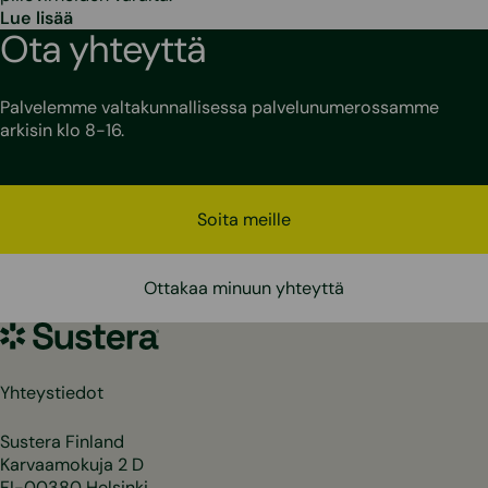
Lue lisää
Ota yhteyttä
Palvelemme valtakunnallisessa palvelunumerossamme
arkisin klo 8-16.
Soita meille
Ottakaa minuun yhteyttä
Sustera
Yhteystiedot
Sustera Finland
Karvaamokuja 2 D
FI-00380 Helsinki