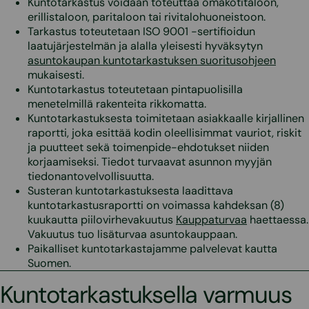
Kuntotarkastus voidaan toteuttaa omakotitaloon,
erillistaloon, paritaloon tai rivitalohuoneistoon.
Tarkastus toteutetaan ISO 9001 -sertifioidun
laatujärjestelmän ja alalla yleisesti hyväksytyn
asuntokaupan kuntotarkastuksen suoritusohjeen
mukaisesti.
Kuntotarkastus toteutetaan pintapuolisilla
menetelmillä rakenteita rikkomatta.
Kuntotarkastuksesta toimitetaan asiakkaalle kirjallinen
raportti, joka esittää kodin oleellisimmat vauriot, riskit
ja puutteet sekä toimenpide-ehdotukset niiden
korjaamiseksi. Tiedot turvaavat asunnon myyjän
tiedonantovelvollisuutta.
Susteran kuntotarkastuksesta laadittava
kuntotarkastusraportti on voimassa kahdeksan (8)
kuukautta piilovirhevakuutus
Kauppaturvaa
haettaessa.
Vakuutus tuo lisäturvaa asuntokauppaan.
Paikalliset kuntotarkastajamme palvelevat kautta
Suomen.
Kuntotarkastuksella varmuus