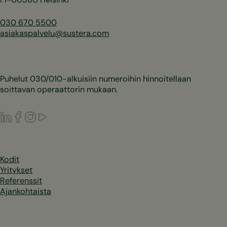
030 670 5500
asiakaspalvelu@sustera.com
Puhelut 030/010-alkuisiin numeroihin hinnoitellaan
soittavan operaattorin mukaan.
LinkedIn
Facebook
Instagram
Youtube
Kodit
Yritykset
Referenssit
Ajankohtaista