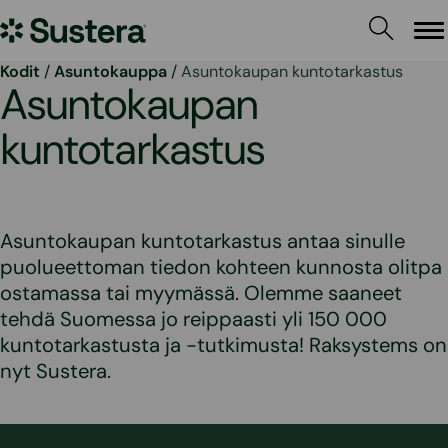
Siirry
Sustera
sisältöön
Va
Kodit
/
Asuntokauppa
/
Asuntokaupan kuntotarkastus
Asuntokaupan
kuntotarkastus
Asuntokaupan kuntotarkastus antaa sinulle
puolueettoman tiedon kohteen kunnosta olitpa
ostamassa tai myymässä. Olemme saaneet
tehdä Suomessa jo reippaasti yli 150 000
kuntotarkastusta ja -tutkimusta! Raksystems on
nyt Sustera.