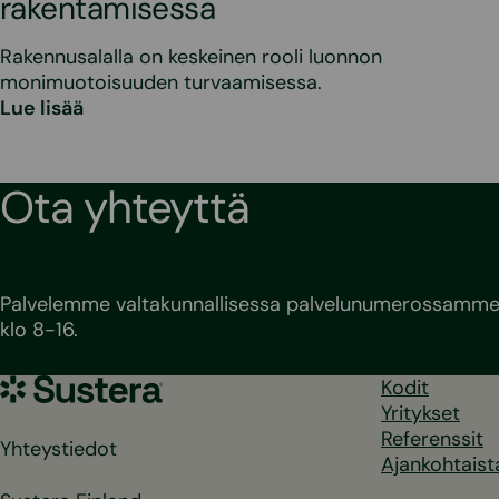
rakentamisessa
Rakennusalalla on keskeinen rooli luonnon
monimuotoisuuden turvaamisessa.
Lue lisää
Ota yhteyttä
Palvelemme valtakunnallisessa palvelunumerossamme 
klo 8-16.
Sustera
Kodit
Yritykset
Referenssit
Yhteystiedot
Ajankohtaist