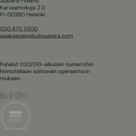
Sustera Finland
Karvaamokuja 2 D
FI-00380 Helsinki
030 670 5500
asiakaspalvelu@sustera.com
Puhelut 030/010-alkuisiin numeroihin
hinnoitellaan soittavan operaattorin
mukaan.
LinkedIn
Facebook
Instagram
Youtube