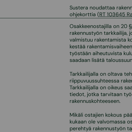
Sustera noudattaa rakenn
ohjekorttia (
RT 103645 Ra
Osakkeenostajilla on 20 §
rakennustyön tarkkailija,
valmistuu rakentamista ko
kestää rakentamisvaiheen
työstään aiheutuvista kul
saadaan lisätä taloussuun
Tarkkailijalla on oltava 
riippuvuussuhteessa rake
Tarkkailijalla on oikeus s
tiedot, jotka tarvitaan t
rakennuskohteeseen.
Mikäli ostajien kokous pää
kukaan ole valvomassa os
perehtyä rakennustyön tar