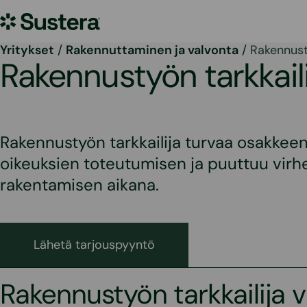
Siirry
Sustera
sisältöön
Yritykset
/
Rakennuttaminen ja valvonta
/
Rakennusty
Rakennustyön tarkkaili
Rakennustyön tarkkailija turvaa osakkee
oikeuksien toteutumisen ja puuttuu virhei
rakentamisen aikana.
Lähetä tarjouspyyntö
Rakennustyön tarkkailija v