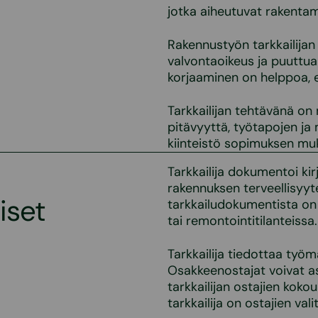
jotka aiheutuvat rakentam
Rakennustyön tarkkailija
valvontaoikeus ja puuttua 
korjaaminen on helppoa, e
Tarkkailijan tehtävänä on
pitävyyttä, työtapojen ja
kiinteistö sopimuksen muk
Tarkkailija dokumentoi kirj
rakennuksen terveellisyyt
iset
tarkkailudokumentista o
tai remontointitilanteissa.
Tarkkailija tiedottaa työm
Osakkeenostajat voivat a
tarkkailijan ostajien kok
tarkkailija on ostajien va