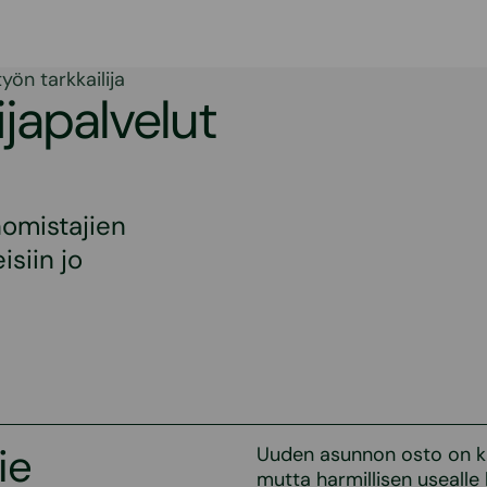
ön tarkkailija
japalvelut
nomistajien
siin jo
ie
Uuden asunnon osto on k
mutta harmillisen usealle