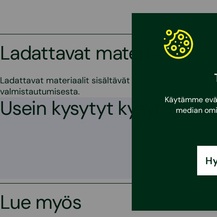
Ladattavat materiaalit
Ladattavat materiaalit sisältävät lisätietoa palvelusta j
valmistautumisesta.
Käytämme eväst
Usein kysytyt kysymykset
median omi
Hy
Lue myös