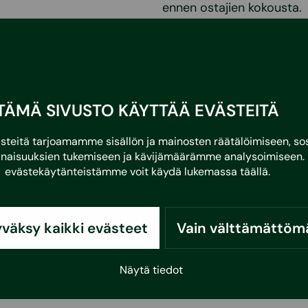
ennen ostajien kokousta.
Tutustu ja lue lisää
asunto
Rakennustyön tarkkailija
TÄMÄ SIVUSTO KÄYTTÄÄ EVÄSTEITÄ
a siihen
eitä tarjoamamme sisällön ja mainosten räätälöimiseen, sos
Mikä rakennustyön tarkka
naisuuksien tukemiseen ja kävijämäärämme analysoimiseen. 
evästekäytänteistämme voit käydä lukemassa
täällä
.
Mitä rakennustyön tarkkai
väksy kaikki evästeet
Vain välttämättöm
Millainen rakennustyön ta
Näytä tiedot