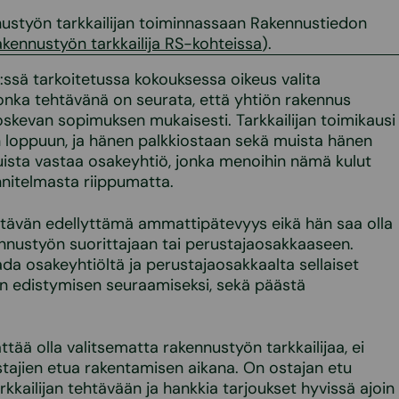
ustyön tarkkailijan toiminnassaan Rakennustiedon
kennustyön tarkkailija RS-kohteissa
).
:ssä tarkoitetussa kokouksessa oikeus valita
 jonka tehtävänä on seurata, että yhtiön rakennus
skevan sopimuksen mukaisesti. Tarkkailijan toimikausi
 loppuun, ja hänen palkkiostaan sekä muista hänen
uista vastaa osakeyhtiö, jonka menoihin nämä kulut
nitelmasta riippumatta.
tehtävän edellyttämä ammattipätevyys eikä hän saa olla
nnustyön suorittajaan tai perustajaosakkaaseen.
aada osakeyhtiöltä ja perustajaosakkaalta sellaiset
yön edistymisen seuraamiseksi, sekä päästä
ttää olla valitsematta rakennustyön tarkkailijaa, ei
tajien etua rakentamisen aikana. On ostajan etu
kkailijan tehtävään ja hankkia tarjoukset hyvissä ajoin