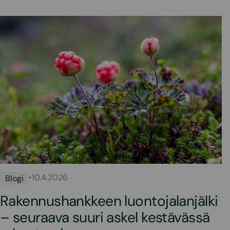
•
10.4.2026
Blogi
Rakennushankkeen luontojalanjälki
– seuraava suuri askel kestävässä