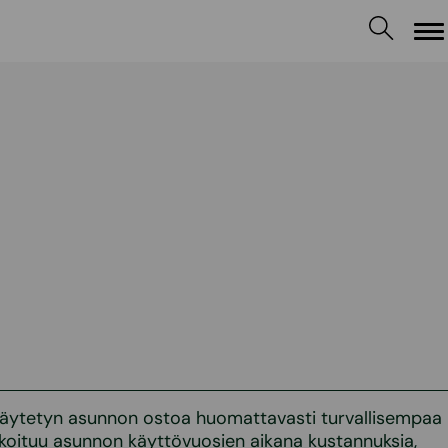
Va
äytetyn asunnon ostoa huomattavasti turvallisempaa
 koituu asunnon käyttövuosien aikana kustannuksia,