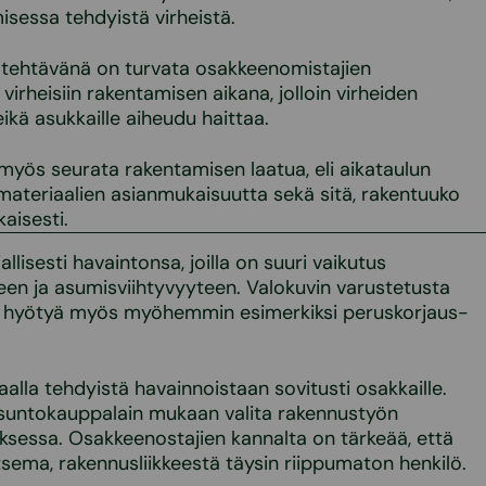
isessa tehdyistä virheistä.
n tehtävänä on turvata osakkeenomistajien
virheisiin rakentamisen aikana, jolloin virheiden
ikä asukkaille aiheudu haittaa.
 myös seurata rakentamisen laatua, eli aikataulun
 materiaalien asianmukaisuutta sekä sitä, rakentuuko
aisesti.
allisesti havaintonsa, joilla on suuri vaikutus
een ja asumisviihtyvyyteen. Valokuvin varustetusta
n hyötyä myös myöhemmin esimerkiksi peruskorjaus-
aalla tehdyistä havainnoistaan sovitusti osakkaille.
suntokauppalain mukaan valita rakennustyön
ouksessa. Osakkeenostajien kannalta on tärkeää, että
litsema, rakennusliikkeestä täysin riippumaton henkilö.