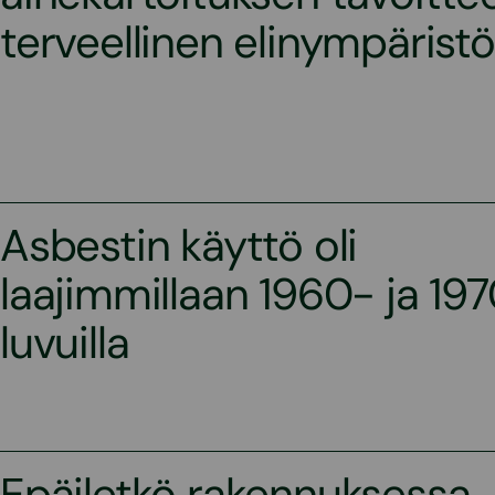
terveellinen elinympäristö
Asbestin käyttö oli
laajimmillaan 1960- ja 19
luvuilla
Epäiletkö rakennuksessa