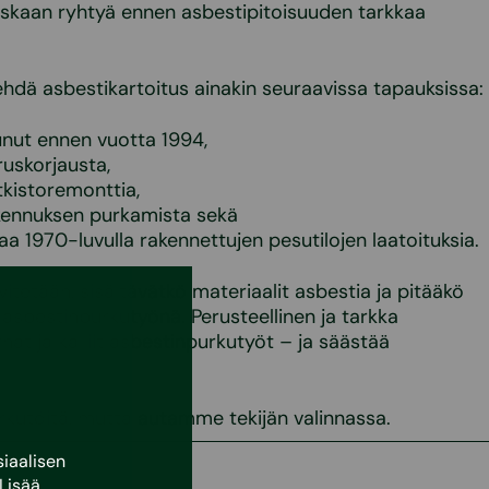
oskaan ryhtyä ennen asbestipitoisuuden tarkkaa
hdä asbestikartoitus ainakin seuraavissa tapauksissa:
unut ennen vuotta 1994,
ruskorjausta,
tkistoremonttia,
akennuksen purkamista sekä
a 1970-luvulla rakennettujen pesutilojen laatoituksia.
itetään, sisältävätkö materiaalit asbestia ja pitääkö
asbestinpurkutyönä. Perusteellinen ja tarkka
hat ja kalliit asbestinpurkutyöt – ja säästää
rkutöitä, mutta autamme tekijän valinnassa.
iaalisen
Lisää