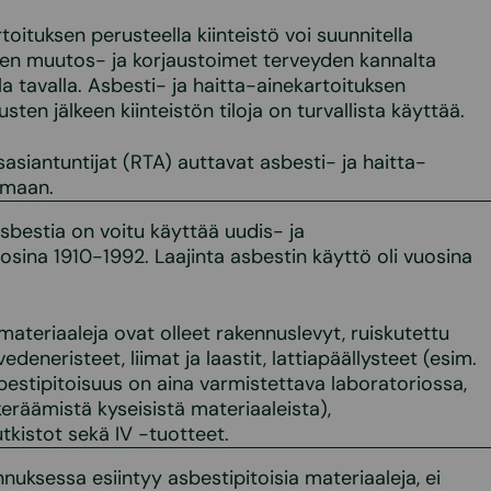
toituksen perusteella kiinteistö voi suunnitella
ien muutos- ja korjaustoimet terveyden kannalta
a tavalla. Asbesti- ja haitta-ainekartoituksen
sten jälkeen kiinteistön tiloja on turvallista käyttää.
siantuntijat (RTA) auttavat asbesti- ja haitta-
 maan.
estia on voitu käyttää uudis- ja
sina 1910-1992. Laajinta asbestin käyttö oli vuosina
a materiaaleja ovat olleet rakennuslevyt, ruiskutettu
deneristeet, liimat ja laastit, lattiapäällysteet (esim.
estipitoisuus on aina varmistettava laboratoriossa,
keräämistä kyseisistä materiaaleista),
kistot sekä IV -tuotteet.
ennuksessa esiintyy asbestipitoisia materiaaleja, ei