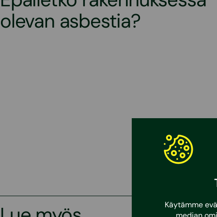
olevan asbestia?
Käytämme eväst
Lue myös
median omi