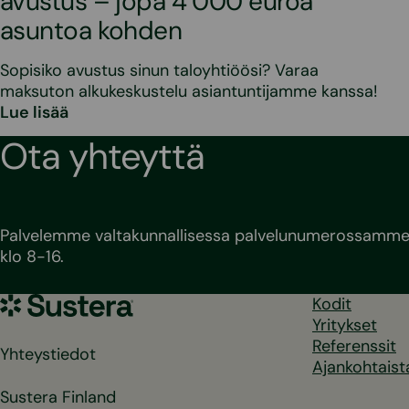
avustus – jopa 4 000 euroa
asuntoa kohden
Sopisiko avustus sinun taloyhtiöösi? Varaa
maksuton alkukeskustelu asiantuntijamme kanssa!
Lue lisää
Ota yhteyttä
Palvelemme valtakunnallisessa palvelunumerossamme 
klo 8-16.
Sustera
Kodit
Yritykset
Referenssit
Yhteystiedot
Ajankohtaist
Sustera Finland