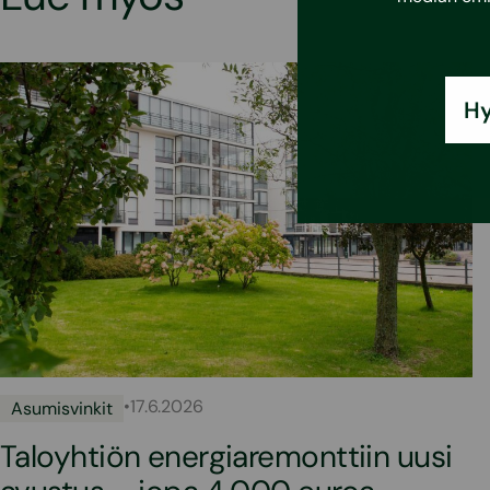
Hy
•
17.6.2026
Asumisvinkit
Taloyhtiön energiaremonttiin uusi