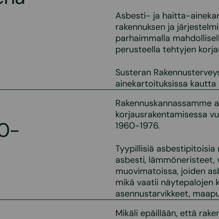
Asbesti- ja haitta-ainekar
rakennuksen ja järjestelm
parhaimmalla mahdollisell
perusteella tehtyjen korjau
Susteran Rakennusterveysa
ainekartoituksissa kautta
Rakennuskannassamme asb
korjausrakentamisessa vuo
70-
1960-1976.
Tyypillisiä asbestipitoisi
asbesti, lämmöneristeet, ve
muovimatoissa, joiden asb
mikä vaatii näytepalojen 
asennustarvikkeet, maaput
Mikäli epäillään, että rak