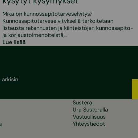
kysytyt kysymykset
Mikä on kunnossapitotarveselvitys?
Kunnossapitotarveselvityksellä tarkoitetaan
listausta rakennusten ja kiinteistöjen kunnossapito-
ja korjaustoimenpiteistä,…
Lue lisää
arkisin
Sustera
Ura Susteralla
Vastuullisuus
a
Yhteystiedot