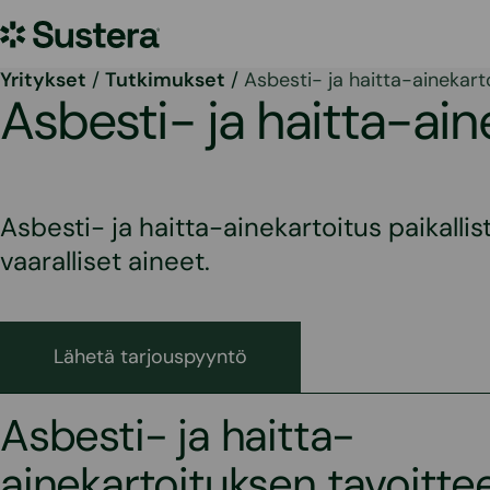
Siirry
Sustera
sisältöön
Yritykset
/
Tutkimukset
/
Asbesti- ja haitta-ainekart
Asbesti- ja haitta-ain
Asbesti- ja haitta-ainekartoitus paikallis
vaaralliset aineet.
Lähetä tarjouspyyntö
Asbesti- ja haitta-
ainekartoituksen tavoitte