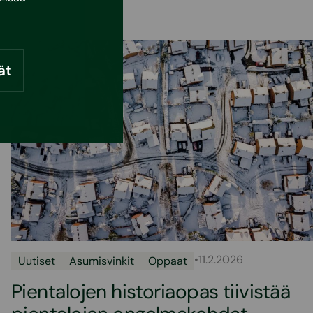
ät
•
11.2.2026
Uutiset
Asumisvinkit
Oppaat
Pientalojen historiaopas tiivistää