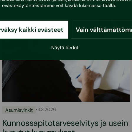
evästekäytänteistämme voit käydä lukemassa
täällä
.
väksy kaikki evästeet
Vain välttämättöm
Näytä tiedot
•
3.3.2026
Asumisvinkit
Kunnossapitotarveselvitys ja usein