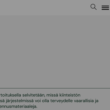
Va
toituksella selvitetään, missä kiinteistön
ä järjestelmissä voi olla terveydelle vaarallisia ja
akennusmateriaaleja.