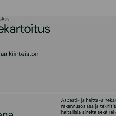
oitus
ekartoitus
taa kiinteistön
Asbesti- ja haitta-ainekar
rakennusosissa ja teknisiss
ena
haitallisia aineita sekä r