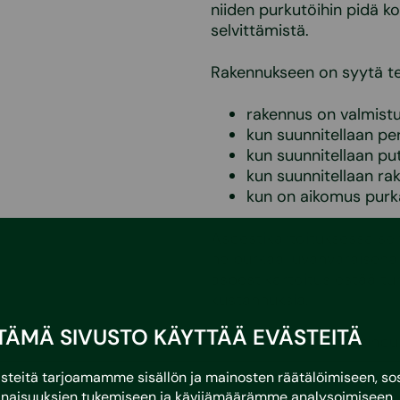
niiden purkutöihin pidä k
selvittämistä.
Rakennukseen on syytä te
rakennus on valmist
kun suunnitellaan pe
kun suunnitellaan pu
kun suunnitellaan r
kun on aikomus purka
Asbestikartoituksessa selv
ne purkaa luvanvaraisena 
asbestikartoitus estää tur
kustannuksia.
TÄMÄ SIVUSTO KÄYTTÄÄ EVÄSTEITÄ
Sustera ei tee asbestinpu
eitä tarjoamamme sisällön ja mainosten räätälöimiseen, sos
naisuuksien tukemiseen ja kävijämäärämme analysoimiseen. 