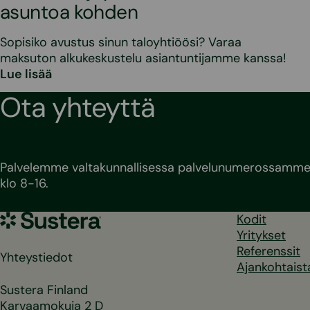
asuntoa kohden
Sopisiko avustus sinun taloyhtiöösi? Varaa
maksuton alkukeskustelu asiantuntijamme kanssa!
Lue lisää
Ota yhteyttä
Palvelemme valtakunnallisessa palvelunumerossamme 
klo 8-16.
Sustera
Kodit
Yritykset
Referenssit
Yhteystiedot
Ajankohtaist
Sustera Finland
Karvaamokuja 2 D