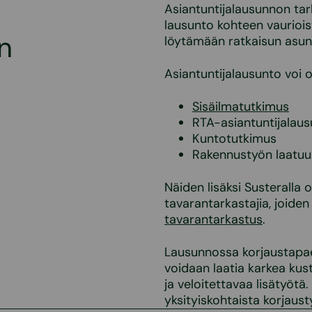
Asiantuntijalausunnon ta
lausunto kohteen vaurioist
n
löytämään ratkaisun asunt
Asiantuntijalausunto voi o
Sisäilmatutkimus
RTA-asiantuntijalau
Kuntotutkimus
Rakennustyön laatuun
Näiden lisäksi Susterall
tavarantarkastajia, joid
tavarantarkastus
.
Lausunnossa korjaustapaeh
voidaan laatia karkea kus
ja veloitettavaa lisätyöt
yksityiskohtaista korjaust