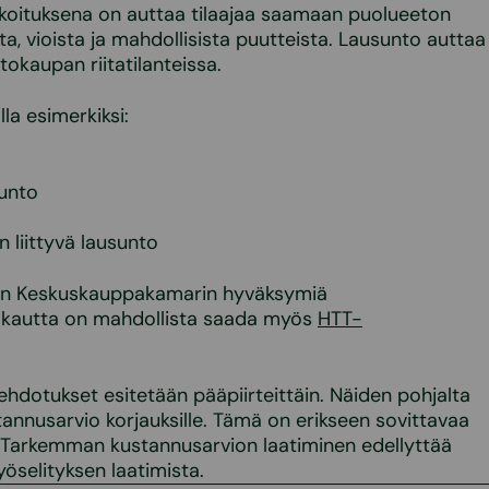
rkoituksena on auttaa tilaajaa saamaan puolueeton
a, vioista ja mahdollisista puutteista. Lausunto auttaa
okaupan riitatilanteissa.
lla esimerkiksi:
sunto
 liittyvä lausunto
a on Keskuskauppakamarin hyväksymiä
en kautta on mahdollista saada myös
HTT-
dotukset esitetään pääpiirteittäin. Näiden pohjalta
tannusarvio korjauksille. Tämä on erikseen sovittavaa
ä. Tarkemman kustannusarvion laatiminen edellyttää
yöselityksen laatimista.