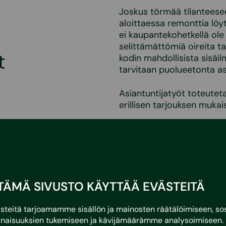
Joskus törmää tilanteese
aloittaessa remonttia löyt
ei kaupantekohetkellä ole
selittämättömiä oireita tai
t
kodin mahdollisista sisäil
tarvitaan puolueetonta as
Asiantuntijatyöt toteuteta
erillisen tarjouksen mukais
Lausunnon tilaajana voi o
Mitä asiantuntijalausunto
Miten palvelu hinnoitella
TÄMÄ SIVUSTO KÄYTTÄÄ EVÄSTEITÄ
eitä tarjoamamme sisällön ja mainosten räätälöimiseen, sos
naisuuksien tukemiseen ja kävijämäärämme analysoimiseen. 