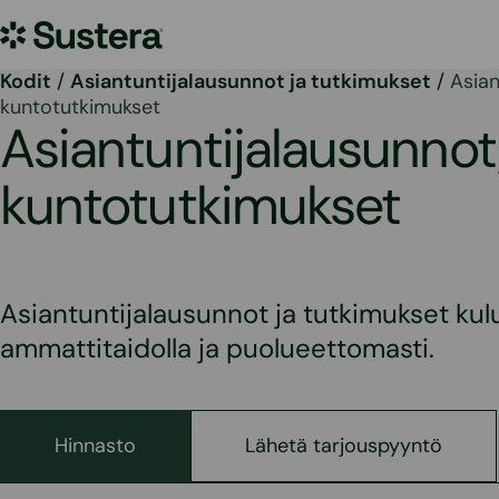
Siirry
Sustera
sisältöön
Kodit
/
Asiantuntijalausunnot ja tutkimukset
/
Asian
kuntotutkimukset
Asiantuntijalausunnot
kuntotutkimukset
Asiantuntijalausunnot ja tutkimukset kulut
ammattitaidolla ja puolueettomasti.
Hinnasto
Lähetä tarjouspyyntö