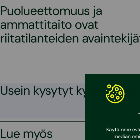
Puolueettomuus ja
ammattitaito ovat
riitatilanteiden avaintekijä
Usein kysytyt kysymykset
Lue myös
Käytämme eväst
median omi