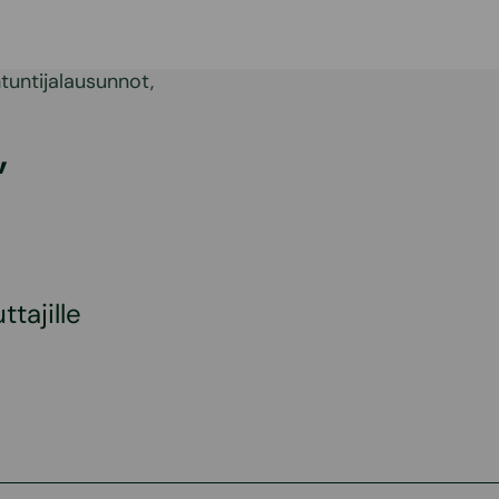
tuntijalausunnot,
,
tajille