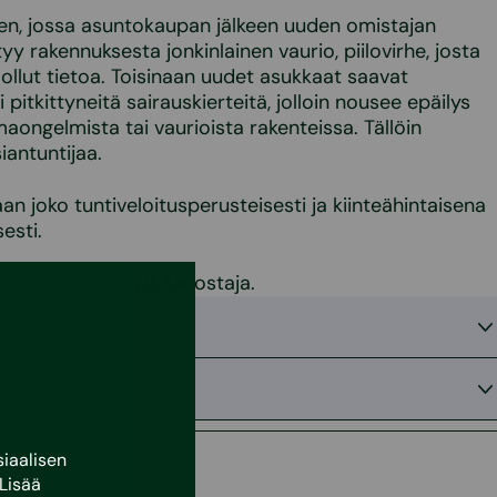
en, jossa asuntokaupan jälkeen uuden omistajan
yy rakennuksesta jonkinlainen vaurio, piilovirhe, josta
 ollut tietoa. Toisinaan uudet asukkaat saavat
 pitkittyneitä sairauskierteitä, jolloin nousee epäilys
maongelmista tai vaurioista rakenteissa. Tällöin
iantuntijaa.
an joko tuntiveloitusperusteisesti ja kiinteähintaisena
esti.
lla asunnon myyjä tai ostaja.
ihin sisältyy?
an?
iaalisen
Lisää