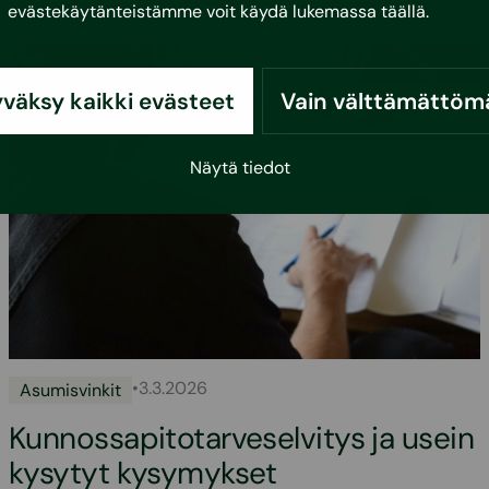
evästekäytänteistämme voit käydä lukemassa
täällä
.
väksy kaikki evästeet
Vain välttämättöm
Näytä tiedot
•
3.3.2026
Asumisvinkit
Kunnossapitotarveselvitys ja usein
kysytyt kysymykset