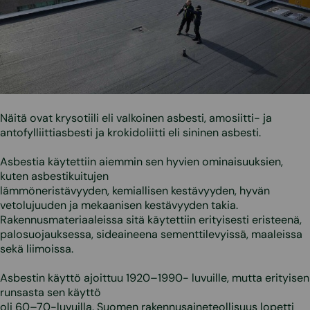
Näitä ovat krysotiili eli valkoinen asbesti, amosiitti- ja
antofylliittiasbesti ja krokidoliitti eli sininen asbesti.
Asbestia käytettiin aiemmin sen hyvien ominaisuuksien,
kuten asbestikuitujen
lämmöneristävyyden, kemiallisen kestävyyden, hyvän
vetolujuuden ja mekaanisen kestävyyden takia.
Rakennusmateriaaleissa sitä käytettiin erityisesti eristeenä,
palosuojauksessa, sideaineena sementtilevyissä, maaleissa
sekä liimoissa.
Asbestin käyttö ajoittuu 1920–1990- luvuille, mutta erityisen
runsasta sen käyttö
oli 60–70-luvuilla. Suomen rakennusaineteollisuus lopetti