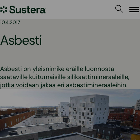
Siirry
Sustera
sisältöön
Va
10.4.2017
Asbesti
Asbesti on yleisnimike eräille luonnosta
saataville kuitumaisille silikaattimineraaleille,
jotka voidaan jakaa eri asbestimineraaleihin.