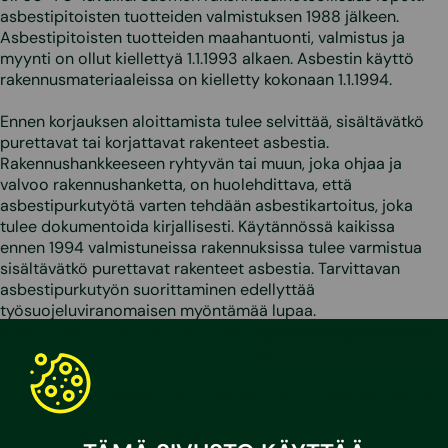
asbestipitoisten tuotteiden valmistuksen 1988 jälkeen.
Asbestipitoisten tuotteiden maahantuonti, valmistus ja
myynti on ollut kiellettyä 1.1.1993 alkaen. Asbestin käyttö
rakennusmateriaaleissa on kielletty kokonaan 1.1.1994.
Ennen korjauksen aloittamista tulee selvittää, sisältävätkö
purettavat tai korjattavat rakenteet asbestia.
Rakennushankkeeseen ryhtyvän tai muun, joka ohjaa ja
valvoo rakennushanketta, on huolehdittava, että
asbestipurkutyötä varten tehdään asbestikartoitus, joka
tulee dokumentoida kirjallisesti. Käytännössä kaikissa
ennen 1994 valmistuneissa rakennuksissa tulee varmistua
sisältävätkö purettavat rakenteet asbestia. Tarvittavan
asbestipurkutyön suorittaminen edellyttää
työsuojeluviranomaisen myöntämää lupaa.
Aluehallintovirasto ylläpitää asbestipurkutyöluparekisteriä,
josta löytävät luvan saaneet toimijat.
Käsiteltäessä asbestipitoisia materiaaleja, vapautuu ilmaan
hienojakoista pölyä,
jossa on asbestikuituja. Asbestipölyn päästessä