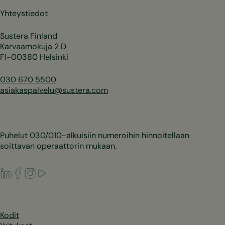
Yhteystiedot
Sustera Finland
Karvaamokuja 2 D
FI-00380 Helsinki
030 670 5500
asiakaspalvelu@sustera.com
Puhelut 030/010-alkuisiin numeroihin hinnoitellaan
soittavan operaattorin mukaan.
LinkedIn
Facebook
Instagram
Youtube
Kodit