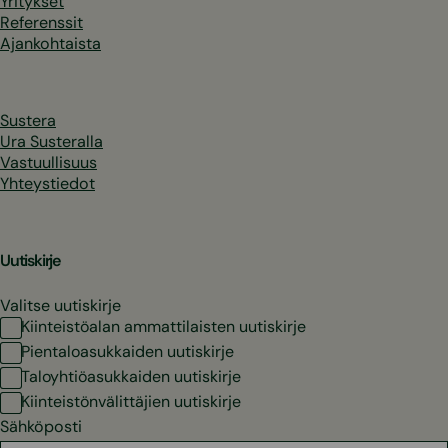
Yritykset
Referenssit
Ajankohtaista
Sustera
Ura Susteralla
Vastuullisuus
Yhteystiedot
Uutiskirje
Valitse uutiskirje
Kiinteistöalan ammattilaisten uutiskirje
Pientaloasukkaiden uutiskirje
Taloyhtiöasukkaiden uutiskirje
Kiinteistönvälittäjien uutiskirje
Sähköposti