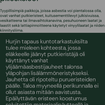
Tyypillisimpiä paikkoja, joissa asbestia voi pientalossa olla,
ovat vanhat putkieristeet, kuitusementtilevyt julkisivuissa,
vesikatteena tai ilmavaihtokanavina, pesuhuoneen laatat ja
laastit sekä lattiapinnoitteena käytetyt vinyylilaatat ja niiden
kiinnitysliima.
Hurjin tapaus kuntotarkastuksilta
tulee mieleen kohteesta, jossa
eläkkeelle jäänyt putkieristäjä oli
käyttänyt vanhat
ylijäämäasbestijauheet talonsa
yläpohjan lisälämmöneristykseksi.
Jauhetta oli ripoteltu purueristeiden
päälle. Taloa myyneellä perikunnalla ei
ollut asiasta mitään aavistusta.
Epäilyttävän eristeen koostumus
selvitettiin materiaalinäytteellä ja