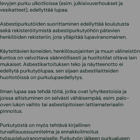
levyjen purku ulkotiloissa (esim. julkisivuverhoukset ja
vesikatteet), edellyttää lupaa.
Asbestipurkutöiden suorittaminen edellyttää koulutusta
sekä rekisteröitymistä asbestipurkutyöhön pätevien
henkilöiden rekisteriin, jota ylläpitää lupaviranomainen.
Käytettävien koneiden, henkilösuojainten ja muun välineistön
kuntoa on valvottava säännöllisesti ja huoltotilat oltava lain
mukaiset. Asbestikartoituksen teko ja näytteenotto ei
edellytä purkutyölupaa, sen sijaan asbestilaitteiden
huoltotöissä on purkulupaedellytys.
Ilman lupaa saa tehdä töitä, jotka ovat lyhytkestoisia ja
joissa altistuminen on selvästi vähäisempää, esim. palo-
oven lukon vaihto tai asbestipitoisen lattiamateriaalin
pinnoitus.
Purkutyöstä on myös tehtävä kirjallinen
turvallisuussuunnitelma ja ennakkoilmoitus
työsuojeluviranomaiselle. Purkutyön jälkeen purkualueen