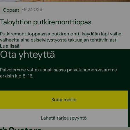
•
9.2.2026
Oppaat
Taloyhtiön putkiremonttiopas
Putkiremonttioppaassa putkiremontti käydään läpi vaihe
vaiheelta aina esiselvitystyöstä takuuajan tehtäviin asti.
Lue lisää
Ota yhteyttä
Palvelemme valtakunnallisessa palvelunumerossamme
arkisin klo 8-16.
Soita meille
Lähetä tarjouspyyntö
Sustera