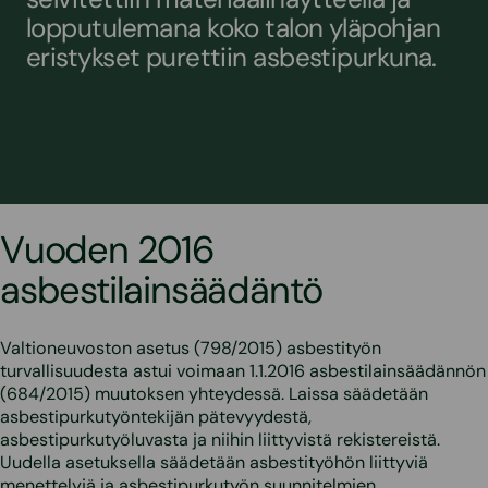
lopputulemana koko talon yläpohjan
eristykset purettiin asbestipurkuna.
Vuoden 2016
asbestilainsäädäntö
Valtioneuvoston asetus (798/2015) asbestityön
turvallisuudesta astui voimaan 1.1.2016 asbestilainsäädännön
(684/2015) muutoksen yhteydessä. Laissa säädetään
asbestipurkutyöntekijän pätevyydestä,
asbestipurkutyöluvasta ja niihin liittyvistä rekistereistä.
Uudella asetuksella säädetään asbestityöhön liittyviä
menettelyjä ja asbestipurkutyön suunnitelmien,