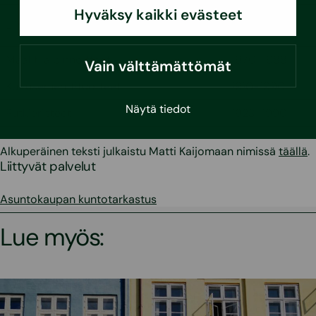
Hyväksy kaikki evästeet
1970-1980-
Liimat
luku
Maalit ja pinnoitteet
1970-1988
Vain välttämättömät
Kuitusementtituotteet
1910-1990
Näytä tiedot
Putkieristeet
1923-1990
Alkuperäinen teksti julkaistu Matti Kaijomaan nimissä
täällä
.
Liittyvät palvelut
Asuntokaupan kuntotarkastus
Lue myös: