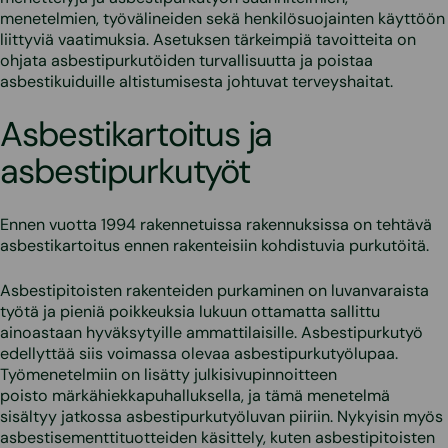
menetelmien, työvälineiden sekä henkilösuojainten käyttöön
liittyviä vaatimuksia. Asetuksen tärkeimpiä tavoitteita on
ohjata asbestipurkutöiden turvallisuutta ja poistaa
asbestikuiduille altistumisesta johtuvat terveyshaitat.
Asbestikartoitus ja
asbestipurkutyöt
Ennen vuotta 1994 rakennetuissa rakennuksissa on tehtävä
asbestikartoitus ennen rakenteisiin kohdistuvia purkutöitä.
Asbestipitoisten rakenteiden purkaminen on luvanvaraista
työtä ja pieniä poikkeuksia lukuun ottamatta sallittu
ainoastaan hyväksytyille ammattilaisille. Asbestipurkutyö
edellyttää siis voimassa olevaa asbestipurkutyölupaa.
Työmenetelmiin on lisätty julkisivupinnoitteen
poisto märkähiekkapuhalluksella, ja tämä menetelmä
sisältyy jatkossa asbestipurkutyöluvan piiriin. Nykyisin myös
asbestisementtituotteiden käsittely, kuten asbestipitoisten