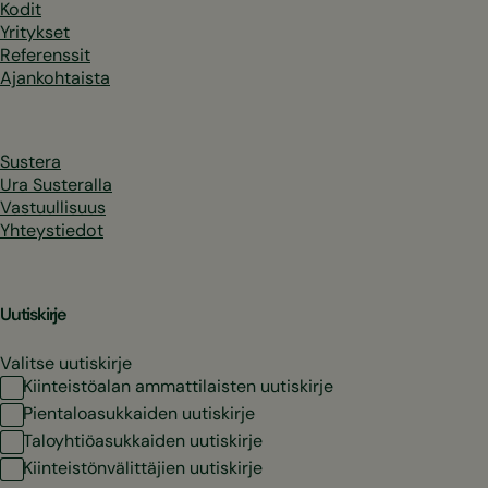
Kodit
Yritykset
Referenssit
Ajankohtaista
Sustera
Ura Susteralla
Vastuullisuus
Yhteystiedot
Uutiskirje
Valitse uutiskirje
Kiinteistöalan ammattilaisten uutiskirje
Pientaloasukkaiden uutiskirje
Taloyhtiöasukkaiden uutiskirje
Kiinteistönvälittäjien uutiskirje