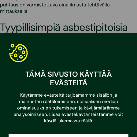
puhtaus on varmistettava aina ilmasta tehtävällä
mittauksella.
Tyypillisimpiä asbestipitoisia
materiaaleja ja aikoja yleisellä
tasolla
Materiaali
Aikakausi
TÄMÄ SIVUSTO KÄYTTÄÄ
Seinä- ja kattotasoitteet
1960-1974
EVÄSTEITÄ
Lattiatasoitteet
1937-1960
Käytämme evästeitä tarjoamamme sisällön ja
mainosten räätälöimiseen, sosiaalisen median
Lattia- ja seinälaatoitukset (laastit ja
1960-1985
ominaisuuksien tukemiseen ja kävijämäärämme
liimat)
analysoimiseen. Lisää evästekäytänteistämme voit
käydä lukemassa
täällä
.
Vinyylitaatat ja vastaavat
1957-1988
Muovimatot
1970-1985