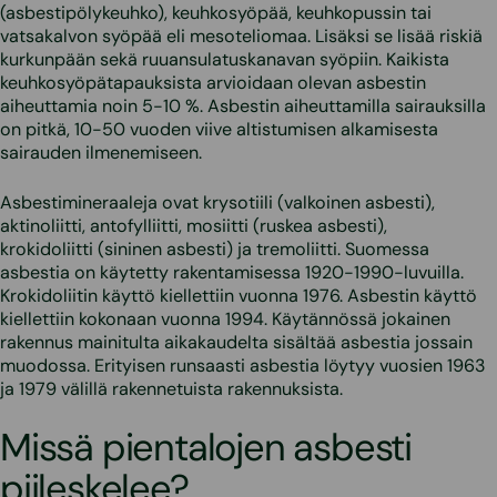
(asbestipölykeuhko), keuhkosyöpää, keuhkopussin tai
vatsakalvon syöpää eli mesoteliomaa. Lisäksi se lisää riskiä
kurkunpään sekä ruuansulatuskanavan syöpiin. Kaikista
keuhkosyöpätapauksista arvioidaan olevan asbestin
aiheuttamia noin 5-10 %. Asbestin aiheuttamilla sairauksilla
on pitkä, 10-50 vuoden viive altistumisen alkamisesta
sairauden ilmenemiseen.
Asbestimineraaleja ovat krysotiili (valkoinen asbesti),
aktinoliitti, antofylliitti, mosiitti (ruskea asbesti),
krokidoliitti (sininen asbesti) ja tremoliitti. Suomessa
asbestia on käytetty rakentamisessa 1920-1990-luvuilla.
Krokidoliitin käyttö kiellettiin vuonna 1976. Asbestin käyttö
kiellettiin kokonaan vuonna 1994. Käytännössä jokainen
rakennus mainitulta aikakaudelta sisältää asbestia jossain
muodossa. Erityisen runsaasti asbestia löytyy vuosien 1963
ja 1979 välillä rakennetuista rakennuksista.
Missä pientalojen asbesti
piileskelee?