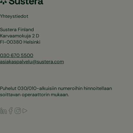
Yhteystiedot
Sustera Finland
Karvaamokuja 2 D
FI-00380 Helsinki
030 670 5500
asiakaspalvelu@sustera.com
Puhelut 030/010-alkuisiin numeroihin hinnoitellaan
soittavan operaattorin mukaan.
LinkedIn
Facebook
Instagram
Youtube