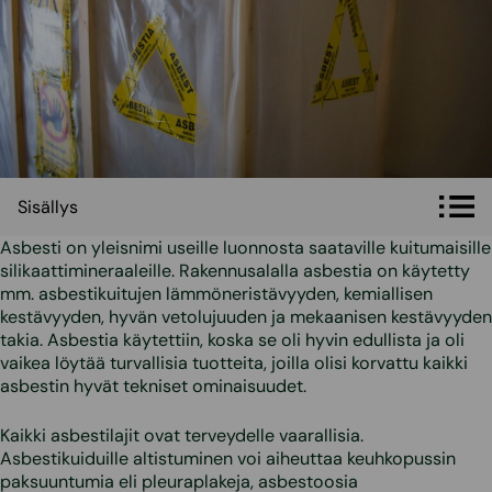
Sisällys
Sisällys
Asbesti on yleisnimi useille luonnosta saataville kuitumaisille
silikaattimineraaleille. Rakennusalalla asbestia on käytetty
mm. asbestikuitujen lämmöneristävyyden, kemiallisen
kestävyyden, hyvän vetolujuuden ja mekaanisen kestävyyden
takia. Asbestia käytettiin, koska se oli hyvin edullista ja oli
vaikea löytää turvallisia tuotteita, joilla olisi korvattu kaikki
asbestin hyvät tekniset ominaisuudet.
Kaikki asbestilajit ovat terveydelle vaarallisia.
Asbestikuiduille altistuminen voi aiheuttaa keuhkopussin
paksuuntumia eli pleuraplakeja, asbestoosia