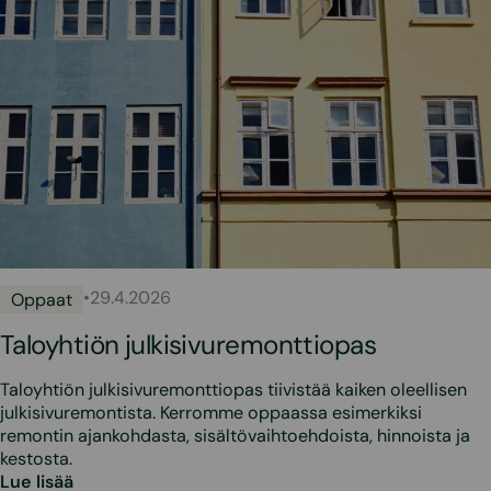
•
29.4.2026
Oppaat
Taloyhtiön julkisivuremonttiopas
Taloyhtiön julkisivuremonttiopas tiivistää kaiken oleellisen
julkisivuremontista. Kerromme oppaassa esimerkiksi
remontin ajankohdasta, sisältövaihtoehdoista, hinnoista ja
kestosta.
Lue lisää