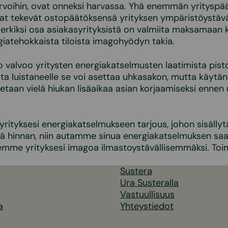
rvoihin, ovat onneksi harvassa. Yhä enemmän yrityspää
at tekevät ostopäätöksensä yrityksen ympäristöystävä
erkiksi osa asiakasyrityksistä on valmiita maksamaan
iatehokkaista tiloista imagohyödyn takia.
o valvoo yritysten energiakatselmusten laatimista pist
a luistaneelle se voi asettaa uhkasakon, mutta käytä
nnetaan vielä hiukan lisäaikaa asian korjaamiseksi enne
.
yrityksesi energiakatselmukseen tarjous, johon sisäll
kä hinnan, niin autamme sinua energiakatselmuksen sa
viemme yrityksesi imagoa ilmastoystävällisemmäksi. T
Sustera
Ura Susteralla
Vastuullisuus
a
Yhteystiedot