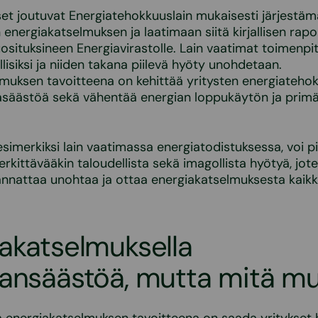
set joutuvat Energiatehokkuuslain mukaisesti järjestäm
 energiakatselmuksen ja laatimaan siitä kirjallisen rapo
situksineen Energiavirastolle. Lain vaatimat toimenpi
lisiksi ja niiden takana piilevä hyöty unohdetaan.
muksen tavoitteena on kehittää yritysten energiatehokk
asäästöä sekä vähentää energian loppukäytön ja primä
simerkiksi lain vaatimassa energiatodistuksessa, voi pii
erkittävääkin taloudellista sekä imagollista hyötyä, jot
annattaa unohtaa ja ottaa energiakatselmuksesta kaikki 
akatselmuksella
iansäästöä, mutta mitä m
a energiakatselmuksen tavoitteena on saada yritykse