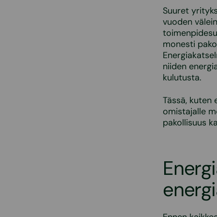
Suuret yrityk
vuoden välein
toimenpidesuo
monesti pakol
Energiakatsel
niiden energi
kulutusta.
Tässä, kuten e
omistajalle m
pakollisuus k
Energi
energ
Ennen kaikke