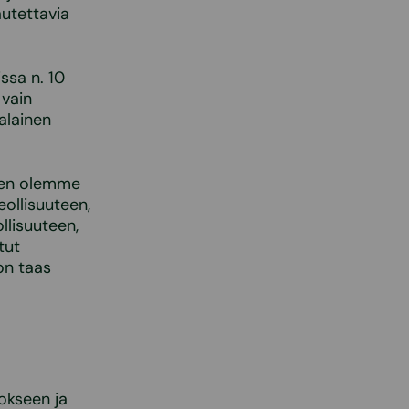
utettavia
ssa n. 10
 vain
alainen
tien olemme
ollisuuteen,
ollisuuteen,
tut
on taas
okseen ja