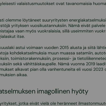
yleisesti valaistusmuutokset ovat tavanomaisia huoma
esti olemme löytäneet suuryritysten energiakatselmuksi
stöjä yrityksen vuosikustannuksiin. Nämä eivät palvele
mistajaa vaan myös vuokralaisia, sillä useimmiten vuokr
alaskut itse.
uuslaki astui voimaan vuoden 2015 alusta ja siitä läh
satoja kohdekatselmuksia muun muassa satamiin, autote
oksiin, toimistorakennuksiin, prosessi- ja tietoliikennete
skuksiin sekä vähittäiskaupalle. Nämä vuonna 2019 laadi
mukset alkavat pian olla vanhentuneita eli vuosi 2023 
muksien aikaa.
atselmuksen imagollinen hyöty
ritykset, jotka eivät vielä ole heränneet ilmastonmuut