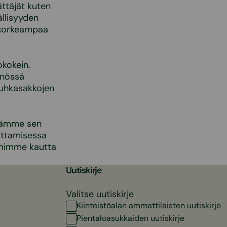
ttäjät kuten
llisyyden
 korkeampaa
okokein.
nnössä
n uhkasakkojen
ytämme sen
attamisessa
oimimme kautta
Uutiskirje
Valitse uutiskirje
Kiinteistöalan ammattilaisten uutiskirje
Pientaloasukkaiden uutiskirje