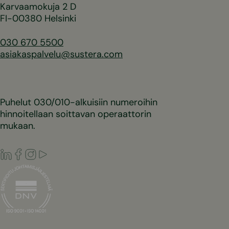
Karvaamokuja 2 D
FI-00380 Helsinki
030 670 5500
asiakaspalvelu@sustera.com
Puhelut 030/010-alkuisiin numeroihin
hinnoitellaan soittavan operaattorin
mukaan.
LinkedIn
Facebook
Instagram
Youtube