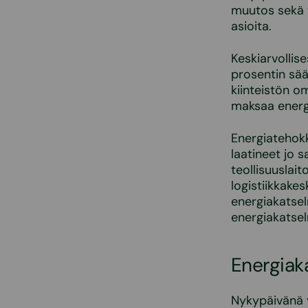
muutos sekä 
asioita.
Keskiarvollis
prosentin sää
kiinteistön o
maksaa energi
Energiatehokk
laatineet jo 
teollisuuslait
logistiikkake
energiakatsel
energiakatsel
Energiak
Nykypäivänä y