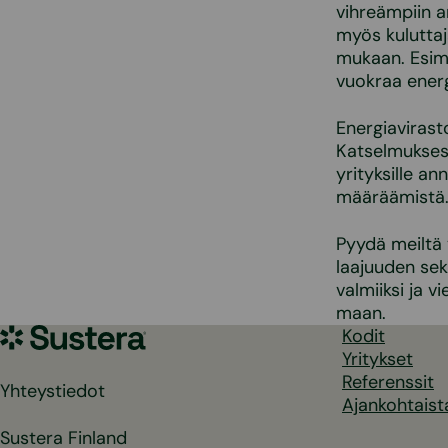
vihreämpiin a
myös kuluttaj
mukaan. Esim
vuokraa energ
Energiavirast
Katselmuksest
yrityksille a
määräämistä
Pyydä meiltä 
laajuuden se
valmiiksi ja 
maan.
Sustera
Kodit
Yritykset
Referenssit
Yhteystiedot
Ajankohtaist
Sustera Finland