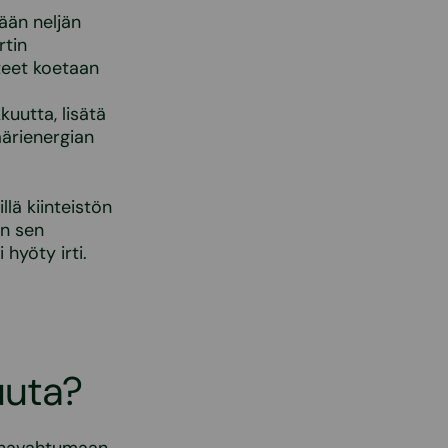
ään neljän
rtin
teet koetaan
uutta, lisätä
ärienergian
llä kiinteistön
en sen
hyöty irti.
uuta?
t havahtumaan