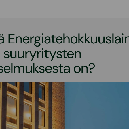
ä Energiatehokkuuslai
 suuryritysten
selmuksesta on?