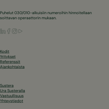
Puhelut 030/010-alkuisiin numeroihin hinnoitellaan
soittavan operaattorin mukaan.
LinkedIn
Facebook
Instagram
Youtube
Kodit
Yritykset
Referenssit
Ajankohtaista
Sustera
Ura Susteralla
Vastuullisuus
Yhteystiedot