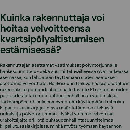
Kuinka rakennuttaja voi
hoitaa velvoitteensa
kvartsipölyaltistumisen
estämisessä?
Rakennuttajan asettamat vaatimukset pölyntorjunnalle
hankesuunnittelu- sekä suunnitteluvaiheessa ovat tärkeässä
asemassa, kun lähdetään täyttämään uuden asetuksen
asettamia velvoitteita. Hankesuunnitteluvaiheessa asetetaan
rakennuksen puhtaudenhallinnalle tavoite P1 rakennustöiden
puhtaudesta tai muita puhtaudenhallinnan vaatimuksia.
Tärkeämpänä ohjauksena pystytään käyttämään kuitenkin
kilpailutusasiakirjoja, joissa määritetään mm. teknisiä
ratkaisuja pölyntorjuntaan. Lisäksi voimme velvoittaa
urakoitsijalta erillistä puhtaudenhallintasuunnitelmaa
kilpailutusasiakirjoissa, minkä myötä työmaan käytännön