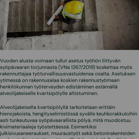
Vuoden alusta voimaan tullut asetus työhön liittyvän
syöpävaaran torjunnasta (VNa 1267/2019) koskettaa myös
rakennuttajaa työturvallisuusvastuidensa osalta. Asetuksen
ytimessä on rakennusalaa koskien rakennustyömaan
henkilökunnan työterveyden edistäminen estämällä
alveolijakeiselle kvartsipölylle altistuminen.
Alveolijakeisella kvartsipölyllä tarkoitetaan erittäin
hienojakoista, hengityselimistössä syvälle keuhkorakkuloihin
asti tunkeutuvaa syöpävaarallista pölyä, mitä muodostuu
kivimateriaaleja työstettäessä. Esimerkiksi
julkisivusaneeraukset, muuraustyöt sekä betonirakenteiden