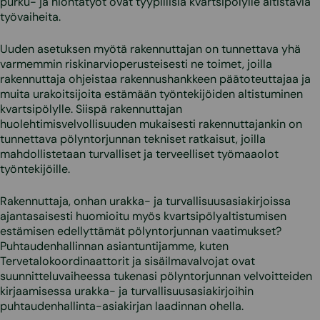
purku- ja hiontatyöt ovat tyypillisiä kvartsipölylle altistavia
työvaiheita.
Uuden asetuksen myötä rakennuttajan on tunnettava yhä
varmemmin riskinarvioperusteisesti ne toimet, joilla
rakennuttaja ohjeistaa rakennushankkeen päätoteuttajaa ja
muita urakoitsijoita estämään työntekijöiden altistuminen
kvartsipölylle. Siispä rakennuttajan
huolehtimisvelvollisuuden mukaisesti rakennuttajankin on
tunnettava pölyntorjunnan tekniset ratkaisut, joilla
mahdollistetaan turvalliset ja terveelliset työmaaolot
työntekijöille.
Rakennuttaja, onhan urakka- ja turvallisuusasiakirjoissa
ajantasaisesti huomioitu myös kvartsipölyaltistumisen
estämisen edellyttämät pölyntorjunnan vaatimukset?
Puhtaudenhallinnan asiantuntijamme, kuten
Tervetalokoordinaattorit ja sisäilmavalvojat ovat
suunnitteluvaiheessa tukenasi pölyntorjunnan velvoitteiden
kirjaamisessa urakka- ja turvallisuusasiakirjoihin
puhtaudenhallinta-asiakirjan laadinnan ohella.