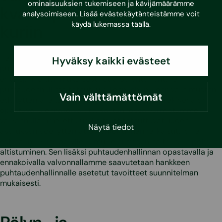
ominaisuuksien tukemiseen ja kävijämäärämme
kvartsipölyaltistuminen
analysoimiseen. Lisää evästekäytänteistämme voit
käydä lukemassa
täällä
.
kuriin
Hankesuunnittelusta työmaatoteutukseen siirtyessä
Hyväksy kaikki evästeet
puhtaudenhallinnan asiantuntijamme valvovat hankkeen
erityispiirteiden mukaisesti, että pölyntorjunta ja
puhtaudenhallinta toteutuu rakennushankkeen vaatimusten
Vain välttämättömät
edellyttämällä tavalla. Työmaavalvonnan kulmakivenä on
opastava ja ennakoiva ote. Käytännössä varmistamme
valvonnallamme, että urakoitsijat toteuttavat uuden
Näytä tiedot
asetuksen edellyttämät pölyntorjunnan ratkaisut, joilla
estetään kvartsipölylle ja muille erityisen haitallisille pölyille
altistuminen. Sen lisäksi puhtaudenhallinnan opastavalla ja
ennakoivalla valvonnallamme saavutetaan hankkeen
puhtaudenhallinnalle asetetut tavoitteet suunnitelman
mukaisesti.