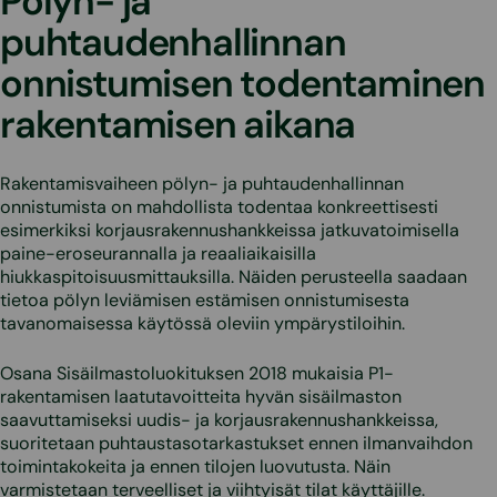
Pölyn- ja
puhtaudenhallinnan
onnistumisen todentaminen
rakentamisen aikana
Rakentamisvaiheen pölyn- ja puhtaudenhallinnan
onnistumista on mahdollista todentaa konkreettisesti
esimerkiksi korjausrakennushankkeissa jatkuvatoimisella
paine-eroseurannalla ja reaaliaikaisilla
hiukkaspitoisuusmittauksilla. Näiden perusteella saadaan
tietoa pölyn leviämisen estämisen onnistumisesta
tavanomaisessa käytössä oleviin ympärystiloihin.
Osana Sisäilmastoluokituksen 2018 mukaisia P1-
rakentamisen laatutavoitteita hyvän sisäilmaston
saavuttamiseksi uudis- ja korjausrakennushankkeissa,
suoritetaan puhtaustasotarkastukset ennen ilmanvaihdon
toimintakokeita ja ennen tilojen luovutusta. Näin
varmistetaan terveelliset ja viihtyisät tilat käyttäjille.