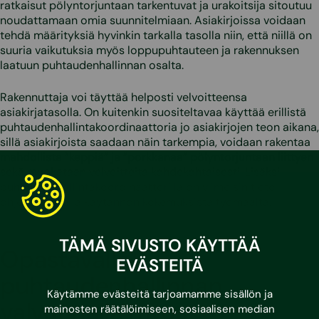
ratkaisut pölyntorjuntaan tarkentuvat ja urakoitsija sitoutuu
noudattamaan omia suunnitelmiaan. Asiakirjoissa voidaan
tehdä määrityksiä hyvinkin tarkalla tasolla niin, että niillä on
suuria vaikutuksia myös loppupuhtauteen ja rakennuksen
laatuun puhtaudenhallinnan osalta.
Rakennuttaja voi täyttää helposti velvoitteensa
asiakirjatasolla. On kuitenkin suositeltavaa käyttää erillistä
puhtaudenhallintakoordinaattoria jo asiakirjojen teon aikana,
sillä asiakirjoista saadaan näin tarkempia, voidaan rakentaa
mahdollista ”keppiä” ja ”porkkanaa” pölyntorjuntaan liittyen
sekä muokataan velvoitteita kohdekohtaisesti. Lisäksi
puhtaudenhallintakoordinaattorilla on viimeisin tieto
ohjekorteista ja käytännön kokemuksista työmaalta.
TÄMÄ SIVUSTO KÄYTTÄÄ
Opastavalla
EVÄSTEITÄ
puhtaudenhallinnan
Käytämme evästeitä tarjoamamme sisällön ja
valvonnalla myös
mainosten räätälöimiseen, sosiaalisen median