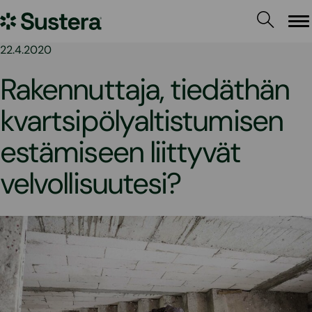
Siirry
Sustera
sisältöön
Va
22.4.2020
Rakennuttaja, tiedäthän
kvartsipölyaltistumisen
estämiseen liittyvät
velvollisuutesi?