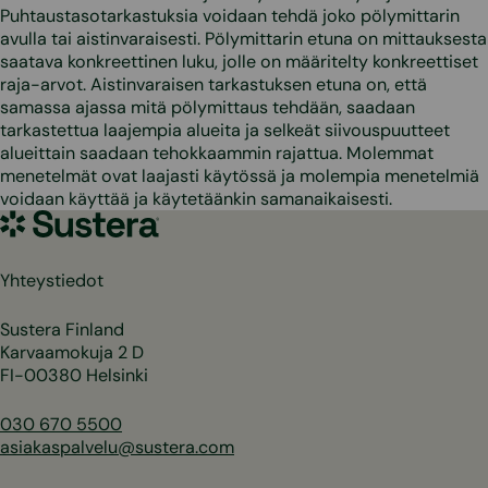
Puhtaustasotarkastuksia voidaan tehdä joko pölymittarin
avulla tai aistinvaraisesti. Pölymittarin etuna on mittauksesta
saatava konkreettinen luku, jolle on määritelty konkreettiset
raja-arvot. Aistinvaraisen tarkastuksen etuna on, että
samassa ajassa mitä pölymittaus tehdään, saadaan
tarkastettua laajempia alueita ja selkeät siivouspuutteet
alueittain saadaan tehokkaammin rajattua. Molemmat
menetelmät ovat laajasti käytössä ja molempia menetelmiä
voidaan käyttää ja käytetäänkin samanaikaisesti.
Sustera
Yhteystiedot
Sustera Finland
Karvaamokuja 2 D
FI-00380 Helsinki
030 670 5500
asiakaspalvelu@sustera.com