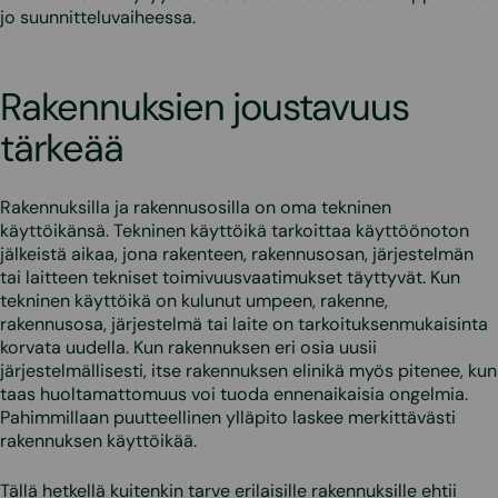
jo suunnitteluvaiheessa.
Rakennuksien joustavuus
tärkeää
Rakennuksilla ja rakennusosilla on oma tekninen
käyttöikänsä. Tekninen käyttöikä tarkoittaa käyttöönoton
jälkeistä aikaa, jona rakenteen, rakennusosan, järjestelmän
tai laitteen tekniset toimivuusvaatimukset täyttyvät. Kun
tekninen käyttöikä on kulunut umpeen, rakenne,
rakennusosa, järjestelmä tai laite on tarkoituksenmukaisinta
korvata uudella. Kun rakennuksen eri osia uusii
järjestelmällisesti, itse rakennuksen elinikä myös pitenee, kun
taas huoltamattomuus voi tuoda ennenaikaisia ongelmia.
Pahimmillaan puutteellinen ylläpito laskee merkittävästi
rakennuksen käyttöikää.
Tällä hetkellä kuitenkin tarve erilaisille rakennuksille ehtii