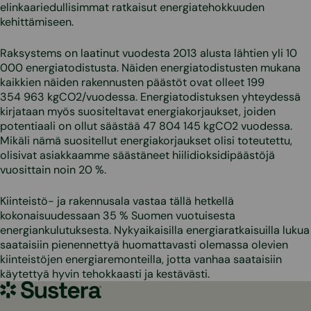
elinkaariedullisimmat ratkaisut energiatehokkuuden
kehittämiseen.
Raksystems on laatinut vuodesta 2013 alusta lähtien yli 10
000 energiatodistusta. Näiden energiatodistusten mukana
kaikkien näiden rakennusten päästöt ovat olleet 199
354 963 kgCO2/vuodessa. Energiatodistuksen yhteydessä
kirjataan myös suositeltavat energiakorjaukset, joiden
potentiaali on ollut säästää 47 804 145 kgCO2 vuodessa.
Mikäli nämä suositellut energiakorjaukset olisi toteutettu,
olisivat asiakkaamme säästäneet hiilidioksidipäästöjä
vuosittain noin 20 %.
Kiinteistö- ja rakennusala vastaa tällä hetkellä
kokonaisuudessaan 35 % Suomen vuotuisesta
energiankulutuksesta. Nykyaikaisilla energiaratkaisuilla lukua
saataisiin pienennettyä huomattavasti olemassa olevien
kiinteistöjen energiaremonteilla, jotta vanhaa saataisiin
käytettyä hyvin tehokkaasti ja kestävästi.
Sustera