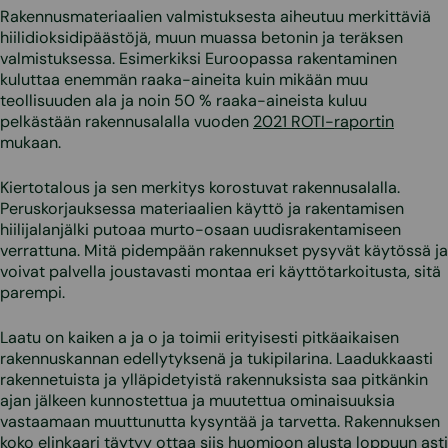
Rakennusmateriaalien valmistuksesta aiheutuu merkittäviä
hiilidioksidipäästöjä, muun muassa betonin ja teräksen
valmistuksessa. Esimerkiksi Euroopassa rakentaminen
kuluttaa enemmän raaka-aineita kuin mikään muu
teollisuuden ala ja noin 50 % raaka-aineista kuluu
pelkästään rakennusalalla vuoden
2021 ROTI-raportin
mukaan.
Kiertotalous ja sen merkitys korostuvat rakennusalalla.
Peruskorjauksessa materiaalien käyttö ja rakentamisen
hiilijalanjälki putoaa murto-osaan uudisrakentamiseen
verrattuna. Mitä pidempään rakennukset pysyvät käytössä ja
voivat palvella joustavasti montaa eri käyttötarkoitusta, sitä
parempi.
Laatu on kaiken a ja o ja toimii erityisesti pitkäaikaisen
rakennuskannan edellytyksenä ja tukipilarina. Laadukkaasti
rakennetuista ja ylläpidetyistä rakennuksista saa pitkänkin
ajan jälkeen kunnostettua ja muutettua ominaisuuksia
vastaamaan muuttunutta kysyntää ja tarvetta. Rakennuksen
koko elinkaari täytyy ottaa siis huomioon alusta loppuun asti