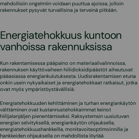
mahdollisiin ongelmiin voidaan puuttua ajoissa, jolloin
rakennukset pysyvät turvallisina ja terveinä pitkään.
Energiatehokkuus kuntoon
vanhoissa rakennuksissa
Kun rakentamisessa pääpaino on materiaalivalinnoissa,
rakennuksen käyttövaiheen hiilidioksidipäästöt aiheutuvat
pääasiassa energiankulutuksesta. Uudisrakentamisen etuna
onkin usein nykyaikaiset ja energiatehokkaat ratkaisut, jotka
ovat myös ympäristöystävällisiä.
Energiatehokkuuden kehittäminen ja turhan energiankäytön
välttäminen ovat kustannustehokkaimmat keinot
hiilijalanjäljen pienentämiseksi. Raksystemsin uusiutuvan
energian selvityksellä, energiankäytön ohjauksella,
energiatehokkuushankkeilla, monitavoiteoptimoinnilla ja
hankkeiden ohjauksella on mahdollista löytää