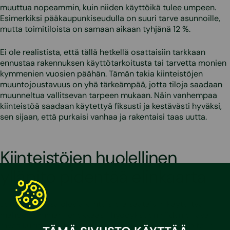
muuttua nopeammin, kuin niiden käyttöikä tulee umpeen.
Esimerkiksi pääkaupunkiseudulla on suuri tarve asunnoille,
mutta toimitiloista on samaan aikaan tyhjänä 12 %.
Ei ole realistista, että tällä hetkellä osattaisiin tarkkaan
ennustaa rakennuksen käyttötarkoitusta tai tarvetta monien
kymmenien vuosien päähän. Tämän takia kiinteistöjen
muuntojoustavuus on yhä tärkeämpää, jotta tiloja saadaan
muunneltua vallitsevan tarpeen mukaan. Näin vanhempaa
kiinteistöä saadaan käytettyä fiksusti ja kestävästi hyväksi,
sen sijaan, että purkaisi vanhaa ja rakentaisi taas uutta.
Kiinteistöjen huolellinen
ylläpito pidentää elinkaarta
Jotta olemassa olevia kiinteistöjä saataisiin käytettyä
mahdollisimman tehokkaasti hyödyksi, on niiden oltava
myös kunnossa. Tämän takia huolellinen kunnossapito ja