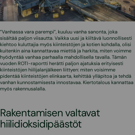
”Vanhassa vara parempi”, kuuluu vanha sanonta, joka
sisältää paljon viisautta. Vaikka uusi ja kiiltävä luonnollisesti
kiehtoo kuluttajia myös kiinteistöjen ja kotien kohdalla, olisi
kuitenkin aina kannattavaa miettiä ja harkita, miten voimme
hyödyntää vanhaa parhaalla mahdollisella tavalla. Tämän
vuoden ROTI-raportti herätti paljon ajatuksia erityisesti
kiinteistöjen hiilijalanjälkeen liittyen: miten voisimme
pidentää kiinteistöjen elinkaarta, kehittää ylläpitoa ja tehdä
vanhan kunnostamisesta innostavaa. Kiertotalous kannattaa
myös rakennusalalla.
Rakentamisen valtavat
hiilidioksidipäästöt