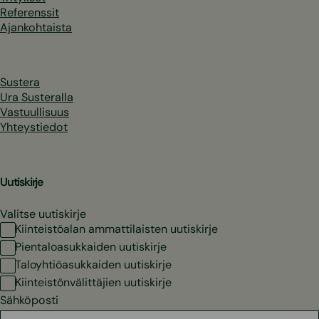
Referenssit
Ajankohtaista
Sustera
Ura Susteralla
Vastuullisuus
Yhteystiedot
Uutiskirje
Valitse uutiskirje
Kiinteistöalan ammattilaisten uutiskirje
Pientaloasukkaiden uutiskirje
Taloyhtiöasukkaiden uutiskirje
Kiinteistönvälittäjien uutiskirje
Sähköposti