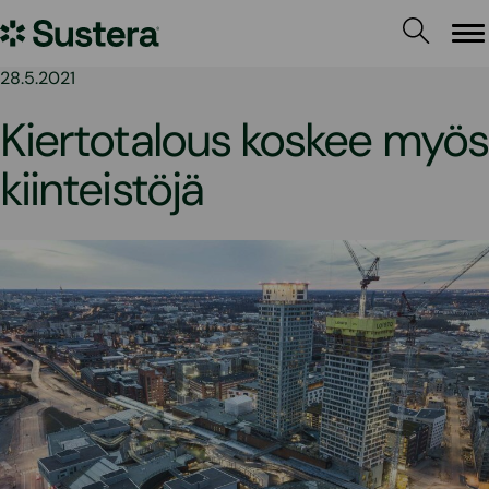
Siirry
Sustera
sisältöön
Va
28.5.2021
Kiertotalous koskee myös
kiinteistöjä