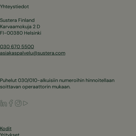
Yhteystiedot
Sustera Finland
Karvaamokuja 2 D
FI-00380 Helsinki
030 670 5500
asiakaspalvelu@sustera.com
Puhelut 030/010-alkuisiin numeroihin hinnoitellaan
soittavan operaattorin mukaan.
LinkedIn
Facebook
Instagram
Youtube
Kodit
Yritykset