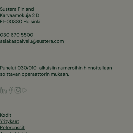
Sustera Finland
Karvaamokuja 2 D
FI-00380 Helsinki
030 670 5500
asiakaspalvelu@sustera.com
Puhelut 030/010-alkuisiin numeroihin hinnoitellaan
soittavan operaattorin mukaan.
LinkedIn
Facebook
Instagram
Youtube
Kodit
Yritykset
Referenssit