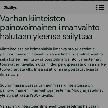
Sisällys
Sisällys
Vanhan kiinteistön
painovoimainen ilmanvaihto
halutaan yleensä säilyttää
Kiinteistöissä on kolmenlaisia ilmanvaihtojärjestelmiä:
painovoimainen ilmavaihto, koneellinen poistoilmanvaihto
sekä koneellinen tulo- ja poistoilmanvaihto. Järjestelmät
toimivat eri tavalla, mutta niiden perusperiaate on sama. Ne
tuovat raitista ulkoilmaa sisätiloihin ja poistavat likaista
ilmaa pois.
Suurimmassa osassa vanhemmissa kiinteistöissä on
painovoimainen ilmanvaihtojärjestelmä. Muut järjestelmät
yleistyivät vasta 1960-luvulla.
Vanhojen kiinteistöjen ilmanvaihtojärjestelmät halutaan