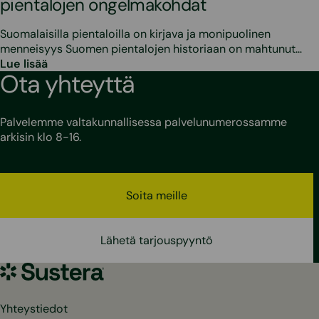
pientalojen ongelmakohdat
Suomalaisilla pientaloilla on kirjava ja monipuolinen
menneisyys Suomen pientalojen historiaan on mahtunut…
Lue lisää
Ota yhteyttä
Palvelemme valtakunnallisessa palvelunumerossamme
arkisin klo 8-16.
Soita meille
Lähetä tarjouspyyntö
Sustera
Yhteystiedot