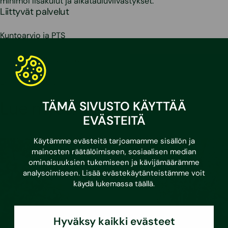
minimoi lisäkulut ja aikatauluviivästykset.
Liittyvät palvelut
Kuntoarvio ja PTS
Ilmanvaihdon tutkimukset
LVI-suunnittelu
Lue myös:
TÄMÄ SIVUSTO KÄYTTÄÄ
EVÄSTEITÄ
Käytämme evästeitä tarjoamamme sisällön ja
mainosten räätälöimiseen, sosiaalisen median
ominaisuuksien tukemiseen ja kävijämäärämme
analysoimiseen. Lisää evästekäytänteistämme voit
käydä lukemassa
täällä
.
Hyväksy kaikki evästeet