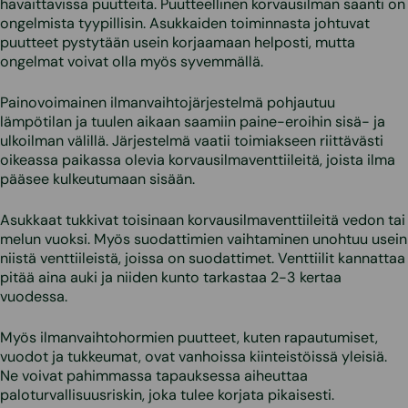
havaittavissa puutteita. Puutteellinen korvausilman saanti on
ongelmista tyypillisin. Asukkaiden toiminnasta johtuvat
puutteet pystytään usein korjaamaan helposti, mutta
ongelmat voivat olla myös syvemmällä.
Painovoimainen ilmanvaihtojärjestelmä pohjautuu
lämpötilan ja tuulen aikaan saamiin paine-eroihin sisä- ja
ulkoilman välillä. Järjestelmä vaatii toimiakseen riittävästi
oikeassa paikassa olevia korvausilmaventtiileitä, joista ilma
pääsee kulkeutumaan sisään.
Asukkaat tukkivat toisinaan korvausilmaventtiileitä vedon tai
melun vuoksi. Myös suodattimien vaihtaminen unohtuu usein
niistä venttiileistä, joissa on suodattimet. Venttiilit kannattaa
pitää aina auki ja niiden kunto tarkastaa 2-3 kertaa
vuodessa.
Myös ilmanvaihtohormien puutteet, kuten rapautumiset,
vuodot ja tukkeumat, ovat vanhoissa kiinteistöissä yleisiä.
Ne voivat pahimmassa tapauksessa aiheuttaa
paloturvallisuusriskin, joka tulee korjata pikaisesti.