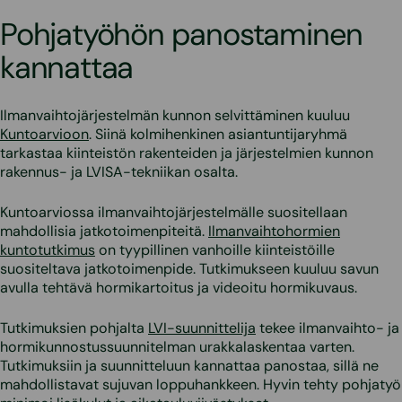
Pohjatyöhön panostaminen
kannattaa
Ilmanvaihtojärjestelmän kunnon selvittäminen kuuluu
Kuntoarvioon
. Siinä kolmihenkinen asiantuntijaryhmä
tarkastaa kiinteistön rakenteiden ja järjestelmien kunnon
rakennus- ja LVISA-tekniikan osalta.
Kuntoarviossa ilmanvaihtojärjestelmälle suositellaan
mahdollisia jatkotoimenpiteitä.
Ilmanvaihtohormien
kuntotutkimus
on tyypillinen vanhoille kiinteistöille
suositeltava jatkotoimenpide. Tutkimukseen kuuluu savun
avulla tehtävä hormikartoitus ja videoitu hormikuvaus.
Tutkimuksien pohjalta
LVI-suunnittelija
tekee ilmanvaihto- ja
hormikunnostussuunnitelman urakkalaskentaa varten.
Tutkimuksiin ja suunnitteluun kannattaa panostaa, sillä ne
mahdollistavat sujuvan loppuhankkeen. Hyvin tehty pohjatyö