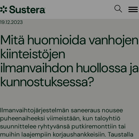
Siirry
Sustera
sisältöön
Va
19.12.2023
Mitä huomioida vanhojen
kiinteistöjen
ilmanvaihdon huollossa ja
kunnostuksessa?
Ilmanvaihtojärjestelmän saneeraus nousee
puheenaiheeksi viimeistään, kun taloyhtiö
suunnittelee ryhtyvänsä putkiremonttiin tai
muihin laajempiin korjaushankkeisiin. Taustalla