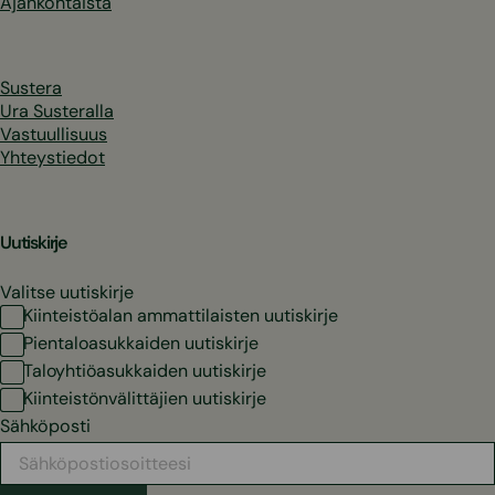
Ajankohtaista
Sustera
Ura Susteralla
Vastuullisuus
Yhteystiedot
Uutiskirje
Valitse uutiskirje
Kiinteistöalan ammattilaisten uutiskirje
Pientaloasukkaiden uutiskirje
Taloyhtiöasukkaiden uutiskirje
Kiinteistönvälittäjien uutiskirje
Sähköposti