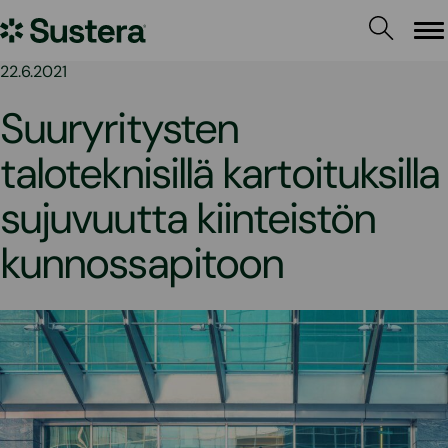
Siirry
Sustera
sisältöön
Va
22.6.2021
Suuryritysten
taloteknisillä kartoituksilla
sujuvuutta kiinteistön
kunnossapitoon