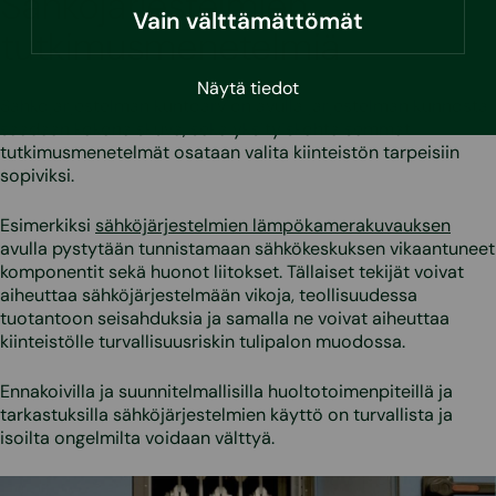
Sähköjärjestelmien
Vain välttämättömät
tutkimusmenetelmiä
Näytä tiedot
Sähköjärjestelmän kuntoarvion avulla järjestelmän kunnosta
saadaan kokonaiskuva, sekä yksityiskohtaisemmat
tutkimusmenetelmät osataan valita kiinteistön tarpeisiin
sopiviksi.
Esimerkiksi
sähköjärjestelmien lämpökamerakuvauksen
avulla pystytään tunnistamaan sähkökeskuksen vikaantuneet
komponentit sekä huonot liitokset. Tällaiset tekijät voivat
aiheuttaa sähköjärjestelmään vikoja, teollisuudessa
tuotantoon seisahduksia ja samalla ne voivat aiheuttaa
kiinteistölle turvallisuusriskin tulipalon muodossa.
Ennakoivilla ja suunnitelmallisilla huoltotoimenpiteillä ja
tarkastuksilla sähköjärjestelmien käyttö on turvallista ja
isoilta ongelmilta voidaan välttyä.