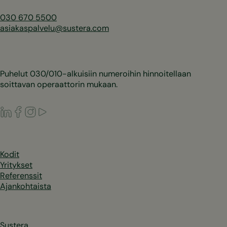
030 670 5500
asiakaspalvelu@sustera.com
Puhelut 030/010-alkuisiin numeroihin hinnoitellaan
soittavan operaattorin mukaan.
LinkedIn
Facebook
Instagram
Youtube
Kodit
Yritykset
Referenssit
Ajankohtaista
Sustera