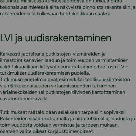
Suunnitelmallisessa kunnossapidossa on tärkeää pitää
kokonaisuus mielessä aina näkyvistä pinnoista rakenteisiin ja
rakenteiden alla kulkevaan talotekniikkaan saakka.
LVI ja uudisrakentaminen
Karkeasti jaoteltuna putkistojen, viemäreiden ja
ilmastointikanavien laadun ja toimivuuden varmistaminen
sekä takuuaikaan liittyvät seurantatoimenpiteet ovat LVI-
tutkimukset uudisrakentamisen puolella.
Tutkimusmenetelmiä ovat esimerkiksi teollisuuskiinteistön
viemärikokonaisuuden virtaamissuuntien tutkiminen
väriainekokeiden tai putkistojen tiiviyden kartoittaminen
savutuskoneen avulla.
Tutkimukset räätälöidään asiakkaan tarpeisiin sopivaksi.
Rakenteiden sisään katsomalla ja niitä tutkimalla, laadusta ja
toimivuudesta voidaan varmistua ja tarpeen mukaan
osataan valita oikeat korjaustoimenpiteet.