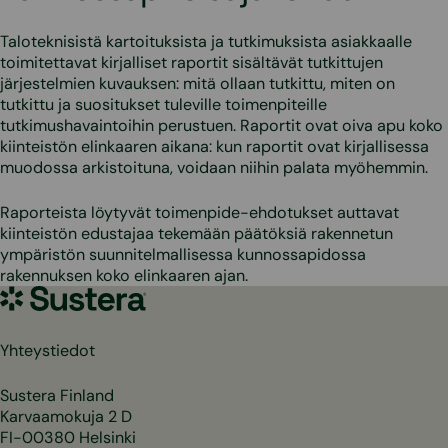
Taloteknisistä kartoituksista ja tutkimuksista asiakkaalle
toimitettavat kirjalliset raportit sisältävät tutkittujen
järjestelmien kuvauksen: mitä ollaan tutkittu, miten on
tutkittu ja suositukset tuleville toimenpiteille
tutkimushavaintoihin perustuen. Raportit ovat oiva apu koko
kiinteistön elinkaaren aikana: kun raportit ovat kirjallisessa
muodossa arkistoituna, voidaan niihin palata myöhemmin.
Raporteista löytyvät toimenpide-ehdotukset auttavat
kiinteistön edustajaa tekemään päätöksiä rakennetun
ympäristön suunnitelmallisessa kunnossapidossa
rakennuksen koko elinkaaren ajan.
Sustera
Yhteystiedot
Sustera Finland
Karvaamokuja 2 D
FI-00380 Helsinki