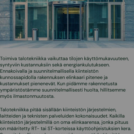
Toimiva talotekniikka vaikuttaa tilojen käyttömukavuuteen,
syntyviin kustannuksiin sekä energiankulutukseen.
Ennakoivalla ja suunnitelmallisella kiinteistön
kunnossapidolla rakennuksen elinkaari pitenee ja
kustannukset pienenevät. Kun pidämme rakennetusta
ympäristöstämme suunnitelmallisesti huolta, hillitsemme
myös ilmastonmuutosta.
Talotekniikka pitää sisällään kiinteistön järjestelmien,
laitteiden ja teknisten palveluiden kokonaisuudet. Kaikilla
kiinteistön järjestelmillä on oma elinkaarensa, jonka pituus
on määritetty RT- tai ST-korteissa käyttöohjeistuksien kera.