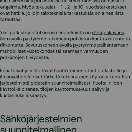
kun esimerkiksi putkistoissa tai ilmastoinnissa on havaittu
ongelmia. Myös takuuajat –
1-
, 2- ja
10-vuotistarkastukset
–
ovat hetkiä, jolloin taloteknisiä tarkastuksia on aiheellista
toteuttaa.
Yksi putkistojen tutkimusmenetelmistä on
röntgenkuvaus
.
Sen avulla pystymme tutkimaan putkiston kuntoa rakenteita
rikkomatta. Savutuskoneen avulla pystymme paikantamaan
mahdolliset vuotokohdat tai saamaan varmuuden
putkistojen tiiviydestä.
Ennakoivat ja ylläpitävät huoltotoimenpiteet putkistoille ja
ilmanvaihdolle ovat tärkeitä rakennuksen käytön aikana. Kun
järjestelmistä pidetään suunnitelmallisesti huolta, niiden
käyttöikä pitenee, tilojen käyttömukavuus säilyy ja
kustannuksia säästyy.
Sähköjärjestelmien
suunnitelmallinen