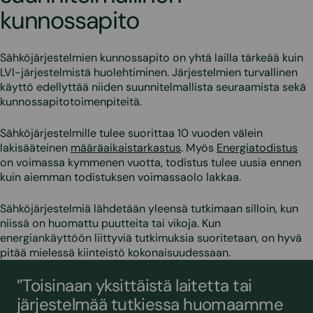
kunnossapito
Sähköjärjestelmien kunnossapito on yhtä lailla tärkeää kuin
LVI-järjestelmistä huolehtiminen. Järjestelmien turvallinen
käyttö edellyttää niiden suunnitelmallista seuraamista sekä
kunnossapitotoimenpiteitä.
Sähköjärjestelmille tulee suorittaa 10 vuoden välein
lakisääteinen
määräaikaistarkastus
. Myös
Energiatodistus
on voimassa kymmenen vuotta, todistus tulee uusia ennen
kuin aiemman todistuksen voimassaolo lakkaa.
Sähköjärjestelmiä lähdetään yleensä tutkimaan silloin, kun
niissä on huomattu puutteita tai vikoja. Kun
energiankäyttöön liittyviä tutkimuksia suoritetaan, on hyvä
pitää mielessä kiinteistö kokonaisuudessaan.
”Toisinaan yksittäistä laitetta tai
järjestelmää tutkiessa huomaamme