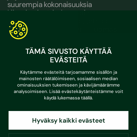
suurempia kokonaisuuksia
kiinteistöissä, jotka vaativat
tarkempaa tarkastelua”, toteaa
johtava asiantuntijamme
Tuomas
Virtanen
energiapalveluista.
TÄMÄ SIVUSTO KÄYTTÄÄ
EVÄSTEITÄ
Käytämme evästeitä tarjoamamme sisällön ja
mainosten räätälöimiseen, sosiaalisen median
Tarjouspyyntöä
tehdessä kannattaa miettiä mihin
ominaisuuksien tukemiseen ja kävijämäärämme
ongelmaan tai haasteeseen hakee vastausta. Näin
analysoimiseen. Lisää evästekäytänteistämme voit
asiantuntijamme osaavat suositella oikeanlaisia
käydä lukemassa
täällä
.
tutkimusmenetelmiä ja tarkastuksia. Myös kiinteistön koko,
rakennusvuosi sekä talotekniikan kunto, ovat oleellisia
tietoja tarjouspyyntöä jätettäessä.
Hyväksy kaikki evästeet