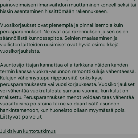
painovoimaisen ilmanvaihdon muuttaminen koneelliseksi tai
hissin asentaminen hissittömään rakennukseen.
Vuosikorjaukset ovat pienempiä ja pinnallisempia kuin
perusparannukset. Ne ovat osa rakennuksen ja sen osien
säännöllistä kunnossapitoa. Seinien maalaaminen ja
viallisten laitteiden uusimiset ovat hyviä esimerkkejä
vuosikorjauksista.
Asuntosijoittajan kannattaa olla tarkkana näiden kahden
termin kanssa vuokra-asunnon remonttikuluja vähentäessä.
Kulujen vähennystapa riippuu siitä, onko kyse
perusparannuksesta vai vuosikorjauksesta. Vuosikorjaukset
voi vähentää vuokratulosta samana vuonna, kun kulut on
maksettu. Perusparannuksen menot voidaan taas vähentää
vuosittaisina poistoina tai ne voidaan lisätä asunnon
hankintamenoon, kun huoneisto ollaan myymässä pois.
Liittyvät palvelut
Julkisivun kuntotutkimus