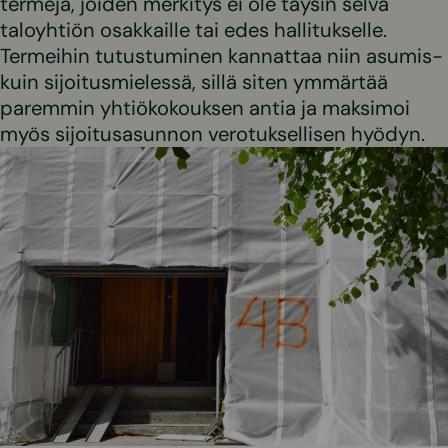
termejä, joiden merkitys ei ole täysin selvä
taloyhtiön osakkaille tai edes hallitukselle.
Termeihin tutustuminen kannattaa niin asumis-
kuin sijoitusmielessä, sillä siten ymmärtää
paremmin yhtiökokouksen antia ja maksimoi
myös sijoitusasunnon verotuksellisen hyödyn.