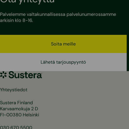
Palvelemme valtakunnallisessa palvelunumerossamme
arkisin klo 8-16.
Soita meille
Lähetä tarjouspyyntö
Sustera
Yhteystiedot
Sustera Finland
Karvaamokuja 2 D
FI-00380 Helsinki
030 670 5500