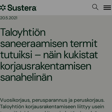
Siirry
Sustera
sisältöön
Va
20.5.2021
Taloyhtiön
saneeraamisen termit
tutuiksi – näin kukistat
korjausrakentamisen
sanahelinän
Vuosikorjaus, perusparannus ja peruskorjaus.
Taloyhtiön korjausrakentamiseen liittyy usein