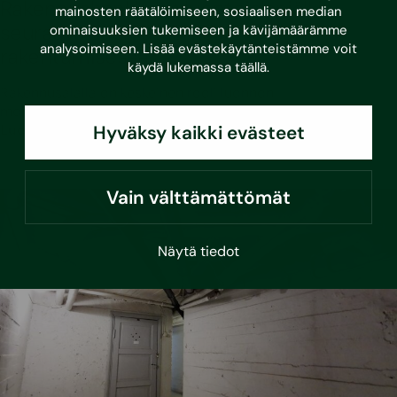
Rakennushankkeen luontojalanjälki –
mainosten räätälöimiseen, sosiaalisen median
seuraava suuri askel kestävässä
ominaisuuksien tukemiseen ja kävijämäärämme
analysoimiseen. Lisää evästekäytänteistämme voit
rakentamisessa
käydä lukemassa
täällä
.
Rakennusalalla on keskeinen rooli luonnon
monimuotoisuuden turvaamisessa.
Hyväksy kaikki evästeet
Lue lisää
Vain välttämättömät
Näytä tiedot