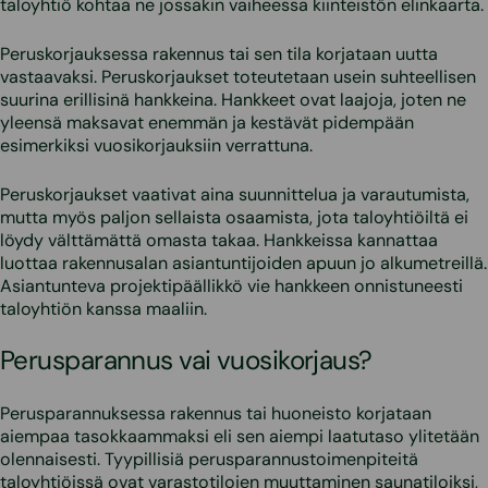
taloyhtiö kohtaa ne jossakin vaiheessa kiinteistön elinkaarta.
Peruskorjauksessa rakennus tai sen tila korjataan uutta
vastaavaksi. Peruskorjaukset toteutetaan usein suhteellisen
suurina erillisinä hankkeina. Hankkeet ovat laajoja, joten ne
yleensä maksavat enemmän ja kestävät pidempään
esimerkiksi vuosikorjauksiin verrattuna.
Peruskorjaukset vaativat aina suunnittelua ja varautumista,
mutta myös paljon sellaista osaamista, jota taloyhtiöiltä ei
löydy välttämättä omasta takaa. Hankkeissa kannattaa
luottaa rakennusalan asiantuntijoiden apuun jo alkumetreillä.
Asiantunteva projektipäällikkö vie hankkeen onnistuneesti
taloyhtiön kanssa maaliin.
Perusparannus vai vuosikorjaus?
Perusparannuksessa rakennus tai huoneisto korjataan
aiempaa tasokkaammaksi eli sen aiempi laatutaso ylitetään
olennaisesti. Tyypillisiä perusparannustoimenpiteitä
taloyhtiöissä ovat varastotilojen muuttaminen saunatiloiksi,