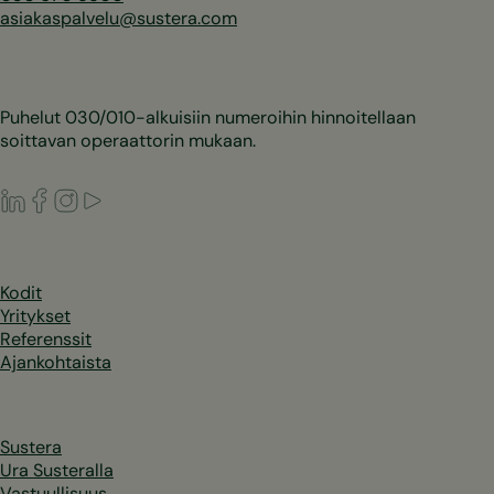
asiakaspalvelu@sustera.com
Puhelut 030/010-alkuisiin numeroihin hinnoitellaan
soittavan operaattorin mukaan.
LinkedIn
Facebook
Instagram
Youtube
Kodit
Yritykset
Referenssit
Ajankohtaista
Sustera
Ura Susteralla
Vastuullisuus