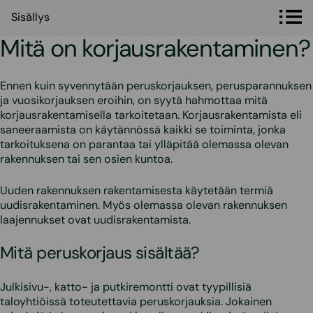
Sisällys
Sisällys
Mitä on korjausrakentaminen?
Ennen kuin syvennytään peruskorjauksen, perusparannuksen
ja vuosikorjauksen eroihin, on syytä hahmottaa mitä
korjausrakentamisella tarkoitetaan. Korjausrakentamista eli
saneeraamista on käytännössä kaikki se toiminta, jonka
tarkoituksena on parantaa tai ylläpitää olemassa olevan
rakennuksen tai sen osien kuntoa.
Uuden rakennuksen rakentamisesta käytetään termiä
uudisrakentaminen. Myös olemassa olevan rakennuksen
laajennukset ovat uudisrakentamista.
Mitä peruskorjaus sisältää?
Julkisivu-, katto- ja putkiremontti ovat tyypillisiä
taloyhtiöissä toteutettavia peruskorjauksia. Jokainen