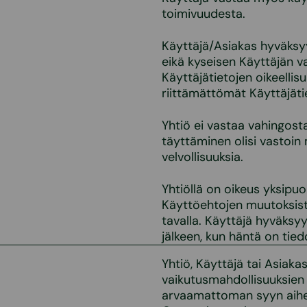
toimivuudesta.
Käyttäjä/Asiakas hyväksyy
eikä kyseisen Käyttäjän v
Käyttäjätietojen oikeellisu
riittämättömät Käyttäjäti
Yhtiö ei vastaa vahingost
täyttäminen olisi vastoin
velvollisuuksia.
Yhtiöllä on oikeus yksipu
Käyttöehtojen muutoksista
tavalla. Käyttäjä hyväks
jälkeen, kun häntä on tie
Yhtiö, Käyttäjä tai Asiak
vaikutusmahdollisuuksien 
arvaamattoman syyn aiheu