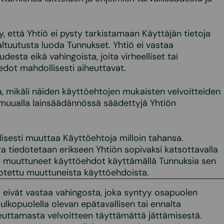
, että Yhtiö ei pysty tarkistamaan Käyttäjän tietoja
altuutusta luoda Tunnukset. Yhtiö ei vastaa
udesta eikä vahingoista, joita virheelliset tai
edot mahdollisesti aiheuttavat.
a, mikäli näiden käyttöehtojen mukaisten velvoitteiden
 muualla lainsäädännössä säädettyjä Yhtiön
olisesti muuttaa Käyttöehtoja milloin tahansa.
 tiedotetaan erikseen Yhtiön sopivaksi katsottavalla
yy muuttuneet käyttöehdot käyttämällä Tunnuksia sen
dotettu muuttuneista käyttöehdoista.
as eivät vastaa vahingosta, joka syntyy osapuolen
ulkopuolella olevan epätavallisen tai ennalta
ttamasta velvoitteen täyttämättä jättämisestä.