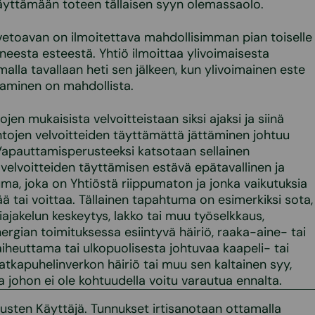
yttämään toteen tällaisen syyn olemassaolo.
vetoavan on ilmoitettava mahdollisimman pian toiselle
eesta esteestä. Yhtiö ilmoittaa ylivoimaisesta
alla tavallaan heti sen jälkeen, kun ylivoimainen este
ttaminen on mahdollista.
en mukaisista velvoitteistaan siksi ajaksi ja siinä
tojen velvoitteiden täyttämättä jättäminen johtuu
Vapauttamisperusteeksi katsotaan sellainen
elvoitteiden täyttämisen estävä epätavallinen ja
ma, joka on Yhtiöstä riippumaton ja jonka vaikutuksia
ää tai voittaa. Tällainen tapahtuma on esimerkiksi sota,
iajakelun keskeytys, lakko tai muu työselkkaus,
rgian toimituksessa esiintyvä häiriö, raaka-aine- tai
aiheuttama tai ulkopuolisesta johtuvaa kaapeli- tai
atkapuhelinverkon häiriö tai muu sen kaltainen syy,
 ja johon ei ole kohtuudella voitu varautua ennalta.
usten Käyttäjä. Tunnukset irtisanotaan ottamalla