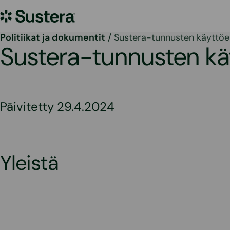
Siirry
Sustera
sisältöön
Politiikat ja dokumentit
/
Sustera-tunnusten käyttö
Sustera-tunnusten k
Päivitetty 29.4.2024
Yleistä