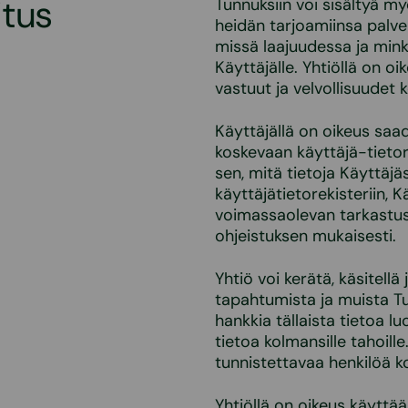
itus
Tunnuksiin voi sisältyä m
heidän tarjoamiinsa palvel
missä laajuudessa ja mink
Käyttäjälle. Yhtiöllä on oi
vastuut ja velvollisuudet 
Käyttäjällä on oikeus saad
koskevaan käyttäjä-tietor
sen, mitä tietoja Käyttäj
käyttäjätietorekisteriin, K
voimassaolevan tarkastusk
ohjeistuksen mukaisesti.
Yhtiö voi kerätä, käsitellä
tapahtumista ja muista Tun
hankkia tällaista tietoa lu
tietoa kolmansille tahoille
tunnistettavaa henkilöä k
Yhtiöllä on oikeus käyttää 