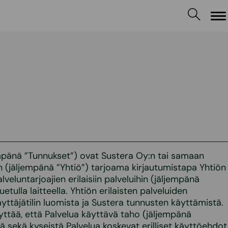
Va
mpänä ”Tunnukset”) ovat Sustera Oy:n tai samaan
n (jäljempänä ”Yhtiö”) tarjoama kirjautumistapa Yhtiön
veluntarjoajien erilaisiin palveluihin (jäljempänä
uetulla laitteella. Yhtiön erilaisten palveluiden
yttäjätilin luomista ja Sustera tunnusten käyttämistä.
ttää, että Palvelua käyttävä taho (jäljempänä
 sekä kyseistä Palvelua koskevat erilliset käyttöehdot