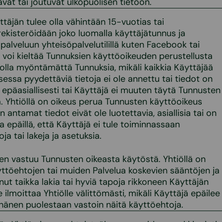
vat tai joutuvat ulkopuolisen tietoon.
täjän tulee olla vähintään 15-vuotias tai
rekisteröidään joko luomalla käyttäjätunnus ja
 palveluun yhteisöpalvelutilillä kuten Facebook tai
ö voi kieltää Tunnuksien käyttöoikeuden perustellusta
 olla myöntämättä Tunnuksia, mikäli kaikkia Käyttäjää
essa pyydettäviä tietoja ei ole annettu tai tiedot on
i epäasiallisesti tai Käyttäjä ei muuten täytä Tunnusten
. Yhtiöllä on oikeus perua Tunnusten käyttöoikeus
den antamat tiedot eivät ole luotettavia, asiallisia tai on
 epäillä, että Käyttäjä ei tule toiminnassaan
 tai lakeja ja asetuksia.
en vastuu Tunnusten oikeasta käytöstä. Yhtiöllä on
ttöehtojen tai muiden Palvelua koskevien sääntöjen ja
nut taikka lakia tai hyviä tapoja rikkoneen Käyttäjän
 ilmoittaa Yhtiölle välittömästi, mikäli Käyttäjä epäilee
hänen puolestaan vastoin näitä käyttöehtoja.