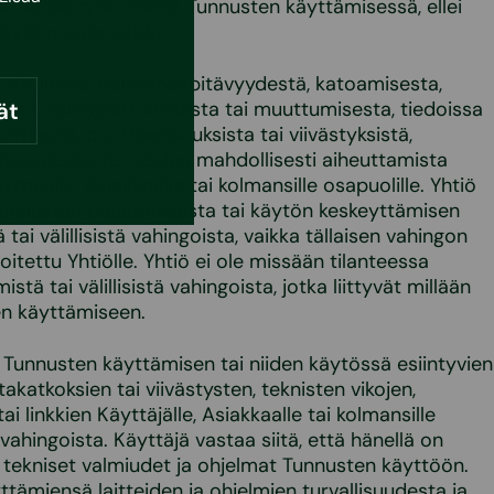
ai jättää ryhtymättä Tunnusten käyttämisessä, ellei
östä muuta johdu.
 sisällöstä, paikkansapitävyydestä, katoamisesta,
sta, vahingoittumisesta tai muuttumisesta, tiedoissa
ät
virheistä, puutteellisuuksista tai viivästyksistä,
illisuudesta, tai näiden mahdollisesti aiheuttamista
yttäjälle, Asiakkaalle tai kolmansille osapuolille. Yhtiö
 Tunnusten poistamisesta tai käytön keskeyttämisen
tai välillisistä vahingoista, vaikka tällaisen vahingon
oitettu Yhtiölle. Yhtiö ei ole missään tilanteessa
stä tai välillisistä vahingoista, jotka liittyvät millään
den käyttämiseen.
Tunnusten käyttämisen tai niiden käytössä esiintyvien
takatkoksien tai viivästysten, teknisten vikojen,
tai linkkien Käyttäjälle, Asiakkaalle tai kolmansille
vahingoista. Käyttäjä vastaa siitä, että hänellä on
ät tekniset valmiudet ja ohjelmat Tunnusten käyttöön.
tämiensä laitteiden ja ohjelmien turvallisuudesta ja