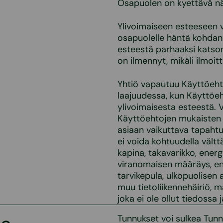
Osapuolen on kyettävä nä
Ylivoimaiseen esteeseen 
osapuolelle häntä kohdann
esteestä parhaaksi katsom
on ilmennyt, mikäli ilmoi
Yhtiö vapautuu Käyttöehtoj
laajuudessa, kun Käyttöeh
ylivoimaisesta esteestä. 
Käyttöehtojen mukaisten v
asiaan vaikuttava tapahtu
ei voida kohtuudella vältt
kapina, takavarikko, energ
viranomaisen määräys, ene
tarvikepula, ulkopuolisen 
muu tietoliikennehäiriö, m
joka ei ole ollut tiedossa
Tunnukset voi sulkea Tunn