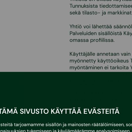
Tunnuksista tiedottamisee
sekä tilasto- ja markkina
Yhtiö voi lähettää säännöl
Palveluiden sisällöistä Kä
omassa profiilissa.
Käyttäjälle annetaan vain
myönnetty käyttöoikeus 
myöntäminen ei tarkoita 
immateriaalioikeuksien ta
luovutusta Käyttäjälle/Asi
Yhtiö pyrkii varmistamaan
ja häiriöttä. Yhtiö ei ann
luotettavuudesta tai vir
TÄMÄ SIVUSTO KÄYTTÄÄ EVÄSTEITÄ
Käyttäjä vastaa itse Tunnu
eitä tarjoamamme sisällön ja mainosten räätälöimiseen, sos
vastuussa niistä toimista 
naisuuksien tukemiseen ja kävijämäärämme analysoimiseen. 