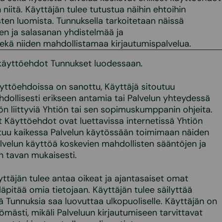
iitä. Käyttäjän tulee tutustua näihin ehtoihin
sten luomista. Tunnuksella tarkoitetaan näissä
en ja salasanan yhdistelmää ja
ekä niiden mahdollistamaa kirjautumispalvelua.
käyttöehdot Tunnukset luodessaan.
Käyttöehdoissa on sanottu, Käyttäjä sitoutuu
ollisesti erikseen antamia tai Palvelun yhteydessä
ön liittyviä Yhtiön tai sen sopimuskumppanin ohjeita.
t Käyttöehdot ovat luettavissa internetissä Yhtiön
toutuu kaikessa Palvelun käytössään toimimaan näiden
lvelun käyttöä koskevien mahdollisten sääntöjen ja
än tavan mukaisesti.
täjän tulee antaa oikeat ja ajantasaiset omat
lläpitää omia tietojaan. Käyttäjän tulee säilyttää
kä Tunnuksia saa luovuttaa ulkopuoliselle. Käyttäjän on
ttömästi, mikäli Palveluun kirjautumiseen tarvittavat