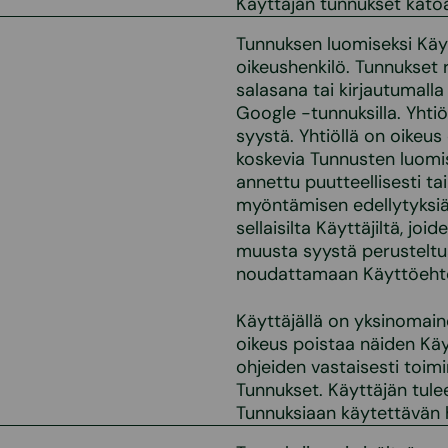
Käyttäjän tunnukset katoa
Tunnuksen luomiseksi Käyt
oikeushenkilö. Tunnukset 
salasana tai kirjautumalla
Google -tunnuksilla. Yhti
syystä. Yhtiöllä on oikeus
koskevia Tunnusten luomis
annettu puutteellisesti ta
myöntämisen edellytyksiä
sellaisilta Käyttäjiltä, joi
muusta syystä perusteltua
noudattamaan Käyttöehtoja
Käyttäjällä on yksinomain
oikeus poistaa näiden Käy
ohjeiden vastaisesti toimi
Tunnukset. Käyttäjän tulee
Tunnuksiaan käytettävän 