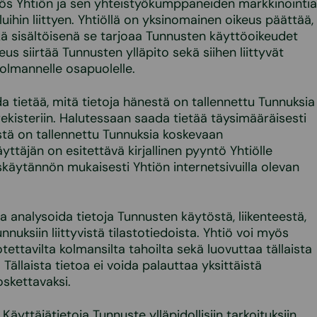
yös Yhtiön ja sen yhteistyökumppaneiden markkinointia
uihin liittyen. Yhtiöllä on yksinomainen oikeus päättää,
ä sisältöisenä se tarjoaa Tunnusten käyttöoikeudet
keus siirtää Tunnusten ylläpito sekä siihen liittyvät
kolmannelle osapuolelle.
a tietää, mitä tietoja hänestä on tallennettu Tunnuksia
ekisteriin. Halutessaan saada tietää täysimääräisesti
ästä on tallennettu Tunnuksia koskevaan
äyttäjän on esitettävä kirjallinen pyyntö Yhtiölle
äytännön mukaisesti Yhtiön internetsivuilla olevan
 ja analysoida tietoja Tunnusten käytöstä, liikenteestä,
nuksiin liittyvistä tilastotiedoista. Yhtiö voi myös
otettavilta kolmansilta tahoilta sekä luovuttaa tällaista
. Tällaista tietoa ei voida palauttaa yksittäistä
oskettavaksi.
Käyttäjätietoja Tunnuste ylläpidollisiin tarkoituksiin,