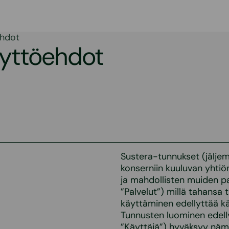
ehdot
äyttöehdot
Sustera-tunnukset (jälje
konserniin kuuluvan yhtiö
ja mahdollisten muiden pal
”Palvelut”) millä tahansa t
käyttäminen edellyttää kä
Tunnusten luominen edelly
”Käyttäjä”) hyväksyy nämä