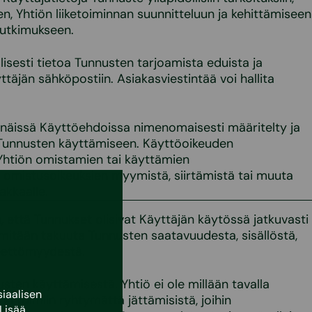
n, Yhtiön liiketoiminnan suunnitteluun ja kehittämiseen
tutkimukseen.
lisesti tietoa Tunnusten tarjoamista eduista ja
yttäjän sähköpostiin. Asiakasviestintää voi hallita
 näissä Käyttöehdoissa nimenomaisesti määritelty ja
Tunnusten käyttämiseen. Käyttöoikeuden
Yhtiön omistamien tai käyttämien
i omistusoikeuksien myymistä, siirtämistä tai muuta
akkaalle.
, että Tunnukset olisivat Käyttäjän käytössä jatkuvasti
a mitään takuuta Tunnusten saatavuudesta, sisällöstä,
heettömyydestä.
sten käyttämisestä. Yhtiö ei ole millään tavalla
iaalisen
tai toimiin ryhtymättä jättämisistä, joihin
Lisää