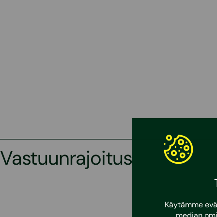
Vastuunrajoitus
Käytämme eväst
median omi