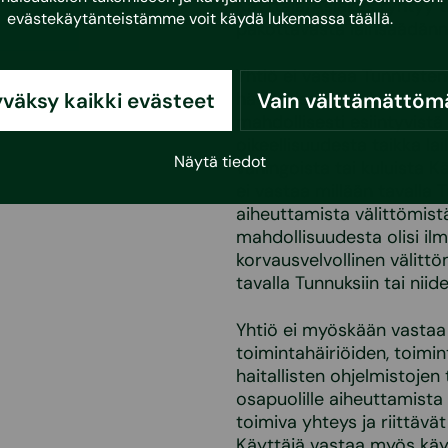
Käyttäjä/Asiakas ryhtyy t
evästekäytänteistämme voit käydä lukemassa
täällä
.
pakottavasta lainsäädänn
Yhtiö ei vastaa Tunnusten
väksy kaikki evästeet
häviämisestä, tuhoutumise
Vain välttämättöm
mahdollisesti esiintyvistä 
oikeellisuudesta taikka la
Näytä tiedot
vahingoista tai kuluista Kä
ei vastaa millään tavalla
aiheuttamista välittömistä 
mahdollisuudesta olisi ilm
korvausvelvollinen välittömi
tavalla Tunnuksiin tai nii
Yhtiö ei myöskään vastaa 
toimintahäiriöiden, toimin
haitallisten ohjelmistojen 
osapuolille aiheuttamista 
toimiva yhteys ja riittäv
Käyttäjä vastaa myös käyt