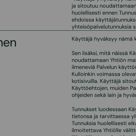
ja sitoutuu noudattamaan n
huolellisesti ennen Tunnu
ehdoissa käyttäjätunnuks
yhteisöpalvelutunnuksia s
nen
Käyttäjä hyväksyy nämä 
Sen lisäksi, mitä näissä 
noudattamaan Yhtiön mahd
ilmeneviä Palvelun käyttö
Kulloinkin voimassa oleva
kotisivuilla. Käyttäjä si
Käyttöehtojen, muiden Pa
ohjeiden sekä lain ja hyv
Tunnukset luodessaan Käyt
tietonsa ja tarvittaessa y
Tunnuksia huolellisesti ei
ilmoitettava Yhtiölle väli