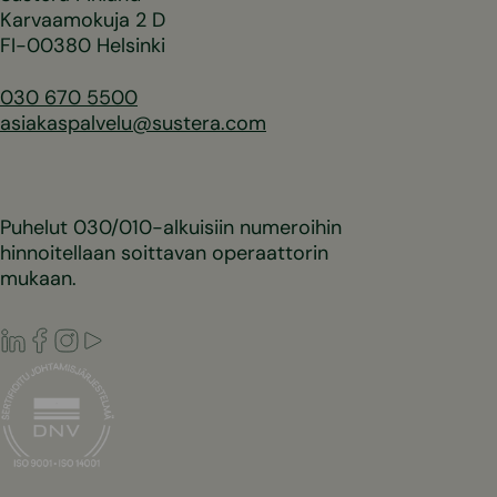
Karvaamokuja 2 D
FI-00380 Helsinki
030 670 5500
asiakaspalvelu@sustera.com
Puhelut 030/010-alkuisiin numeroihin
hinnoitellaan soittavan operaattorin
mukaan.
LinkedIn
Facebook
Instagram
Youtube