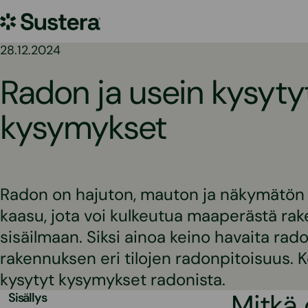
Siirry
Sustera
sisältöön
28.12.2024
Radon ja usein kysyty
kysymykset
Radon on hajuton, mauton ja näkymätön 
kaasu, jota voi kulkeutua maaperästä ra
sisäilmaan. Siksi ainoa keino havaita rad
rakennuksen eri tilojen radonpitoisuus.
kysytyt kysymykset radonista.
Mitkä 
Sisällys