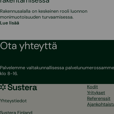
rakentamisessa
Rakennusalalla on keskeinen rooli luonnon
monimuotoisuuden turvaamisessa.
Lue lisää
Ota yhteyttä
Palvelemme valtakunnallisessa palvelunumerossamme 
klo 8-16.
Sustera
Kodit
Yritykset
Referenssit
Yhteystiedot
Ajankohtaist
Sustera Finland