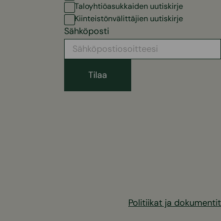
Taloyhtiöasukkaiden uutiskirje
Kiinteistönvälittäjien uutiskirje
Sähköposti
Politiikat ja dokumentit