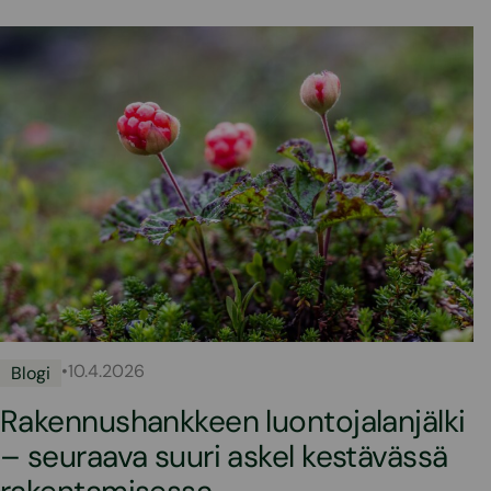
•
10.4.2026
Blogi
Rakennushankkeen luontojalanjälki
– seuraava suuri askel kestävässä