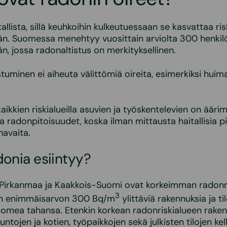
llista, sillä keuhkoihin kulkeutuessaan se kasvattaa ris
n. Suomessa menehtyy vuosittain arviolta 300 henkil
, jossa radonaltistus on merkityksellinen.
stuminen ei aiheuta välittömiä oireita, esimerkiksi huim
aikkien riskialueilla asuvien ja työskentelevien on äär
a radonpitoisuudet, koska ilman mittausta haitallisia p
avaita.
donia esiintyy?
 Pirkanmaa ja Kaakkois-Suomi ovat korkeimman radonri
3
in enimmäisarvon 300 Bq/m
ylittäviä rakennuksia ja til
omea tahansa. Etenkin korkean radonriskialueen raken
untojen ja kotien, työpaikkojen sekä julkisten tilojen kell