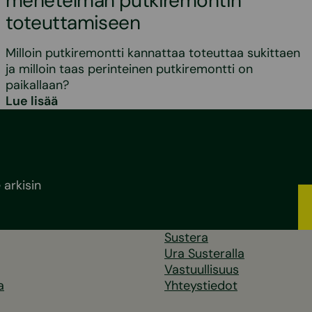
menetelmän putkiremontin
toteuttamiseen
Milloin putkiremontti kannattaa toteuttaa sukittaen
ja milloin taas perinteinen putkiremontti on
paikallaan?
Lue lisää
arkisin
Sustera
Ura Susteralla
Vastuullisuus
a
Yhteystiedot