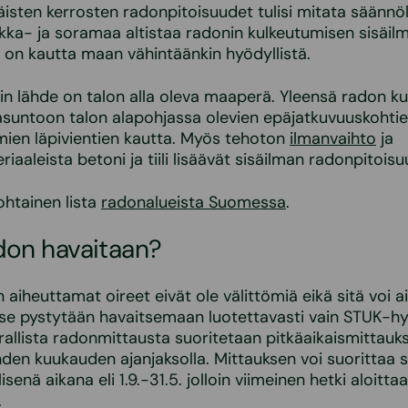
sten kerrosten radonpitoisuudet tulisi mitata säännöll
ekka- ja soramaa altistaa radonin kulkeutumisen sisäilma
on kautta maan vähintäänkin hyödyllistä.
in lähde on talon alla oleva maaperä. Yleensä radon k
suntoon talon alapohjassa olevien epäjatkuvuuskohtie
mien läpivientien kautta. Myös tehoton
ilmanvaihto
ja
aaleista betoni ja tiili lisäävät sisäilman radonpitoisu
htainen lista
radonalueista Suomessa
.
don havaitaan?
aiheuttamat oireet eivät ole välittömiä eikä sitä voi ai
se pystytään havaitsemaan luotettavasti vain STUK-hy
irallista radonmittausta suoritetaan pitkäaikaismittauks
den kuukauden ajanjaksolla. Mittauksen voi suorittaa 
senä aikana eli 1.9.-31.5. jolloin viimeinen hetki aloitta
.