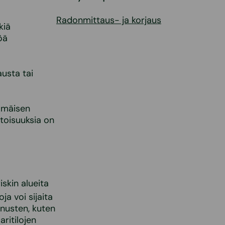
Radonmittaus- ja korjaus
kiä
öä
austa tai
immäisen
itoisuuksia on
skin alueita
oja voi sijaita
nusten, kuten
aritilojen