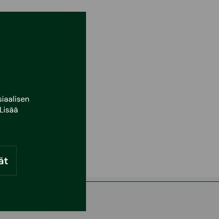
ymillä
daan
akaa
iaalisen
Lisää
en nopeasti.
on usein ohi
ät
ohteista