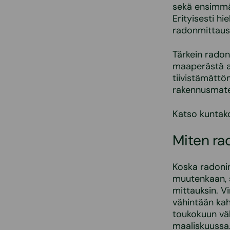
sekä ensimmäi
Erityisesti hi
radonmittaus 
Tärkein radon
maaperästä a
tiivistämättö
rakennusmateri
Katso kuntako
Miten ra
Koska radonin 
muutenkaan, 
mittauksin. V
vähintään kah
toukokuun väli
maaliskuussa