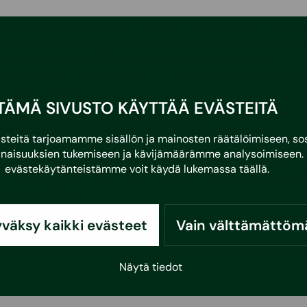
set suoritetaan
Suomen Säteilyturvakeskuksen
hyväks
eilla. Susteran käytössä olevat radonmittarit analysoi
aitsevassa ISO 17025 akkreditoitussa Radonova-
atoriossa erittäin tarkoin tutkimusmenetelmin, joka t
ittaustuloksen.
TÄMÄ SIVUSTO KÄYTTÄÄ EVÄSTEITÄ
don saadaan kodista pois?
eitä tarjoamamme sisällön ja mainosten räätälöimiseen, sos
naisuuksien tukemiseen ja kävijämäärämme analysoimiseen. 
 on korjattavissa kustannustehokkaasti ja kohtuullis
evästekäytänteistämme voit käydä lukemassa
täällä
.
ei vaadi esimerkiksi piha-alueiden laajoja avauksia ja 
ssa päivässä.
väksy kaikki evästeet
Vain välttämättöm
tehdä radonkorjaus on alapohjan alipaineistus. Osaan k
 myös tiivistyksiä ja ilmanvaihdon säätöä.
Näytä tiedot