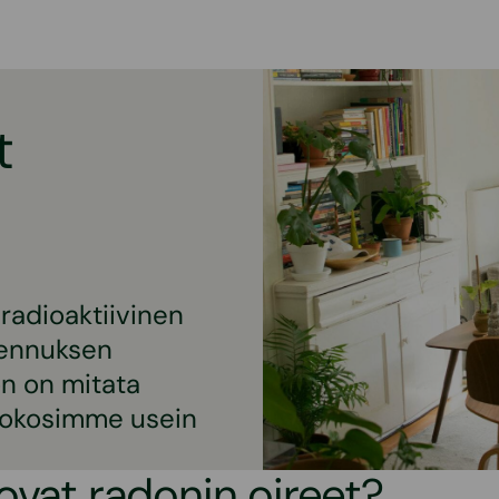
t
radioaktiivinen
kennuksen
on on mitata
 Kokosimme usein
ovat radonin oireet?