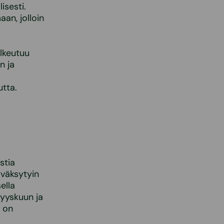
isesti.
an, jolloin
ulkeutuu
n ja
utta.
stia
väksytyin
ella
syyskuun ja
a on