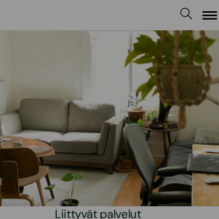
Va
Liittyvät palvelut