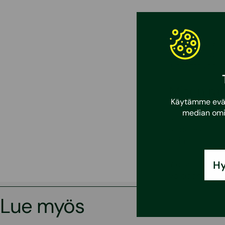
Radonmittauk
tutkimustuott
Ruotsissa sij
tutkimuslabor
luotettavan m
Miten ra
Käytämme eväst
median omi
Radonongelmat
Radonkorjaus 
vain muutama
Hy
Yleisin tapa 
voidaan tehdä
Lue myös