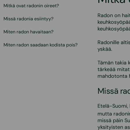
Mitkä ovat radonin oireet?
Radon on haita
Missä radonia esiintyy?
keuhkosyöpää
keuhkosyöpään
Miten radon havaitaan?
Radonille alti
Miten radon saadaan kodista pois?
yskää.
Tämän takia k
tärkeää mitat
mahdotonta h
Missä ra
Etelä-Suomi,
mutta radon
missä päin Su
yksityisten as