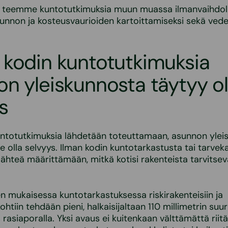
a teemme kuntotutkimuksia muun muassa ilmanvaihdoll
unnon ja kosteusvaurioiden kartoittamiseksi sekä vede
 kodin kuntotutkimuksia
n yleiskunnosta täytyy ol
s
untotutkimuksia lähdetään toteuttamaan, asunnon ylei
e olla selvyys. Ilman kodin kuntotarkastusta tai tarvek
 lähteä määrittämään, mitkä kotisi rakenteista tarvitse
n mukaisessa kuntotarkastuksessa riskirakenteisiin ja
ohtiin tehdään pieni, halkaisijaltaan 110 millimetrin suu
rasiaporalla. Yksi avaus ei kuitenkaan välttämättä rii