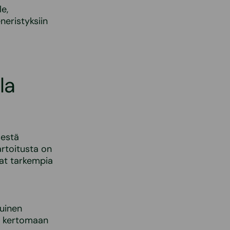
e,
neristyksiin
la
sestä
artoitusta on
vat tarkempia
ruinen
tä kertomaan