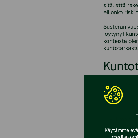
sitä, että ra
eli onko riski
Susteran vuos
löytynyt kunt
kohteista ole
kuntotarkastu
Kuntot
Me Susteralla
erilaisiin tar
kuntotutkimu
lisäksi:
Ilmanva
Käytämme eväst
Ilmanvaihdon 
median omi