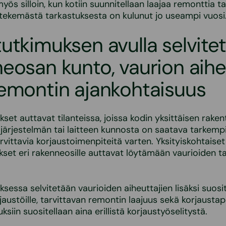
ös silloin, kun kotiin suunnitellaan laajaa remonttia ta
 tekemästä tarkastuksesta on kulunut jo useampi vuosi
utkimuksen avulla selvite
eosan kunto, vaurion aihe
emontin ajankohtaisuus
set auttavat tilanteissa, joissa kodin yksittäisen raken
järjestelmän tai laitteen kunnosta on saatava tarkemp
rvittavia korjaustoimenpiteitä varten. Yksityiskohtaiset
set eri rakenneosille auttavat löytämään vaurioiden ta
sessa selvitetään vaurioiden aiheuttajien lisäksi suosi
jaustöille, tarvittavan remontin laajuus sekä korjausta
ksiin suositellaan aina erillistä korjaustyöselitystä.