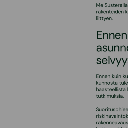
Me Susterall
rakenteiden k
liittyen.
Ennen
asunno
selvyy
Ennen kuin k
kunnosta tule
haasteellista
tutkimuksia.
Suoritusohjee
riskihavaintok
rakenneavaus 