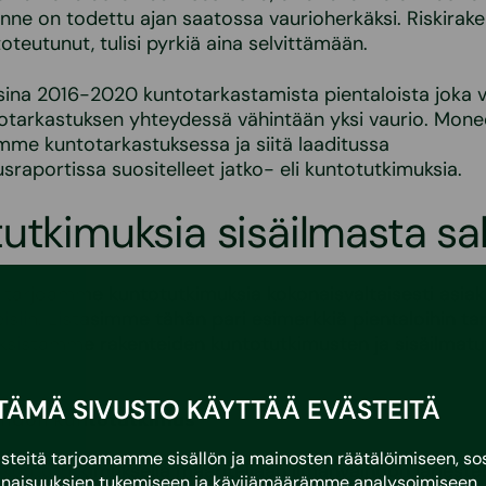
kenne on todettu ajan saatossa vaurioherkäksi. Riskirak
 toteutunut, tulisi pyrkiä aina selvittämään.
ina 2016-2020 kuntotarkastamista pientaloista joka v
otarkastuksen yhteydessä vähintään yksi vaurio. Mone
mme kuntotarkastuksessa ja siitä laaditussa
sraportissa suositelleet jatko- eli kuntotutkimuksia.
utkimuksia sisäilmasta sal
 tarjoamme kuntotutkimuksia kokonaisvaltaisesti asia
peisiin. Listasimme tähän pari esimerkkiä pientaloihin ta
ksistamme rakenteiden kuntotutkimusten ja sisäilmat
TÄMÄ SIVUSTO KÄYTTÄÄ EVÄSTEITÄ
ihdon kuntotutkimus
eitä tarjoamamme sisällön ja mainosten räätälöimiseen, sos
kuntotutkimuksella määritellään ilmanvaihdon järjeste
naisuuksien tukemiseen ja kävijämäärämme analysoimiseen. 