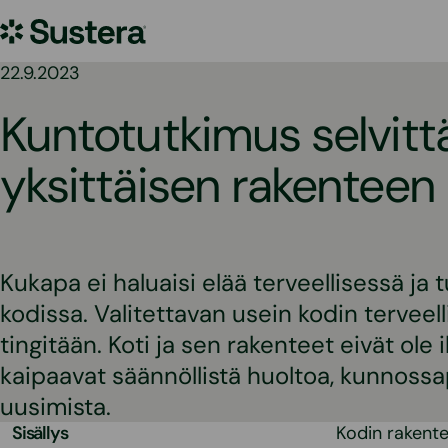
Siirry
Sustera
sisältöön
22.9.2023
Kuntotutkimus selvitt
yksittäisen rakentee
Kukapa ei haluaisi elää terveellisessä ja t
kodissa. Valitettavan usein kodin terveel
tingitään. Koti ja sen rakenteet eivät ole 
kaipaavat säännöllistä huoltoa, kunnossa
uusimista.
Sisällys
Kodin rakente