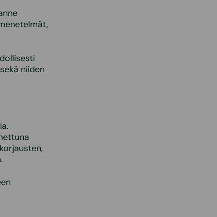
lanne
smenetelmät,
ollisesti
 sekä niiden
ia.
nettuna
korjausten,
.
een