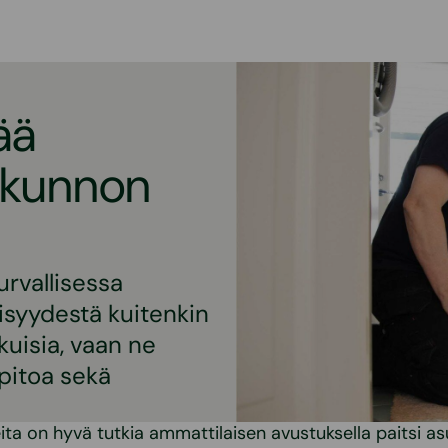
ää
n kunnon
urvallisessa
lisyydestä kuitenkin
ikuisia, vaan ne
pitoa sekä
ita on hyvä tutkia ammattilaisen avustuksella paitsi 