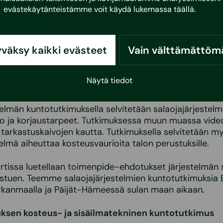
o ja toimivuus. Myös mahdolliset ongelmat ja niiden laa
evästekäytänteistämme voit käydä lukemassa
täällä
.
ten avulla ilmanvaihdon korjaus- tai uusimisajankohta
an oikein.
väksy kaikki evästeet
Vain välttämättöm
kuntotutkimus suoritetaan sekä aistinvaraisesti että 
toimivuutta.
Näytä tiedot
järjestelmän kuntotutkimus
telmän kuntotutkimuksella selvitetään salaojajärjestel
to ja korjaustarpeet. Tutkimuksessa muun muassa vid
 tarkastuskaivojen kautta. Tutkimuksella selvitetään my
telmä aiheuttaa kosteusvaurioita talon perustuksille.
tissa luetellaan toimenpide-ehdotukset järjestelmän 
stuen. Teemme salaojajärjestelmien kuntotutkimuksia 
rkanmaalla ja Päijät-Hämeessä sulan maan aikaan.
ksen kosteus- ja sisäilmatekninen kuntotutkimus