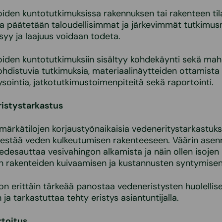
iden kuntotutkimuksissa rakennuksen tai rakenteen ti
ja päätetään taloudellisimmat ja järkevimmät tutkimu
 syy ja laajuus voidaan todeta.
iden kuntotutkimuksiin sisältyy kohdekäynti sekä mahd
kohdistuvia tutkimuksia, materiaalinäytteiden ottamista
ysointia, jatkotutkimustoimenpiteitä sekä raportointi.
istystarkastus
rkätilojen korjaustyönaikaisia vedeneritystarkastuks
 estää veden kulkeutumisen rakenteeseen. Väärin asen
edesauttaa vesivahingon alkamista ja näin ollen isojen 
n rakenteiden kuivaamisen ja kustannusten syntymisen
on erittäin tärkeää panostaa vedeneristysten huolellis
ja tarkastuttaa tehty eristys asiantuntijalla.
rtoitus