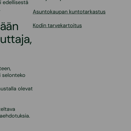
i edellisestä
.
Asuntokaupan kuntotarkastus
tään
Kodin tarvekartoitus
uttaja,
teen,
i selonteko
ustalla olevat
teltava
paehdotuksia.