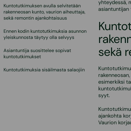
yhteydessä, my
Kuntotutkimuksen avulla selvitetään
asiantuntijan
rakenneosan kunto, vaurion aiheuttaja,
sekä remontin ajankohtaisuus
Kuntot
Ennen kodin kuntotutkimuksia asunnon
rakenn
yleiskunnosta täytyy olla selvyys
sekä r
Asiantuntija suosittelee sopivat
kuntotutkimukset
Kuntotutkimuk
Kuntotutkimuksia sisäilmasta salaojiin
rakenneosan, 
esimerkiksi ta
kuntotutkimuk
syyt.
Kuntotutkimuk
ajankohta kor
Vaurion korjau