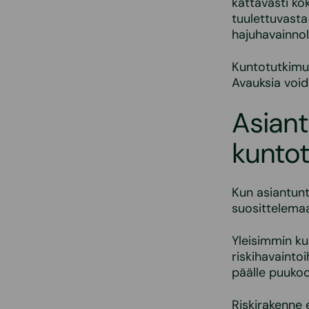
kattavasti ko
tuulettuvasta
hajuhavainnol
Kuntotutkimuk
Avauksia voi
Asiant
kunto
Kun asiantunt
suosittelemaa
Yleisimmin ku
riskihavaintoi
päälle puukool
Riskirakenne 