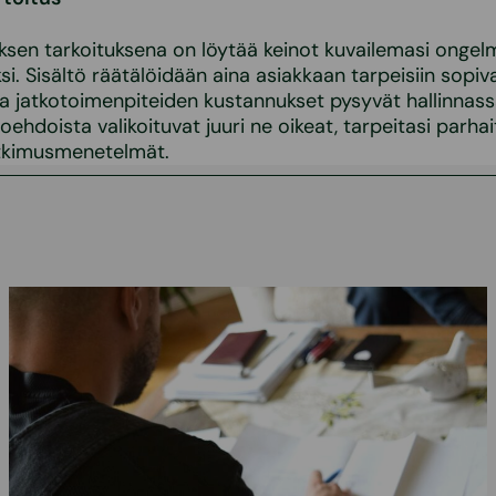
ksen tarkoituksena on löytää keinot kuvailemasi onge
i. Sisältö räätälöidään aina asiakkaan tarpeisiin sopivak
ja jatkotoimenpiteiden kustannukset pysyvät hallinnass
oehdoista valikoituvat juuri ne oikeat, tarpeitasi parha
utkimusmenetelmät.