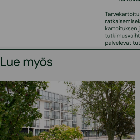
Tarvekartoitu
ratkaisemiseks
kartoituksen 
tutkimusvaiht
palvelevat t
Lue myös