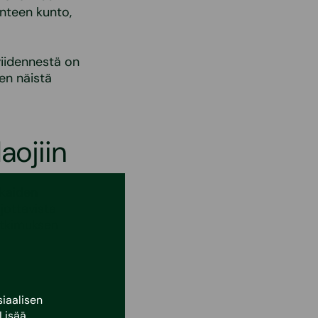
enteen kunto,
iidennestä on
en näistä
aojiin
kkaiden
rjottavista
utkimuksen
iaalisen
lmien
Lisää