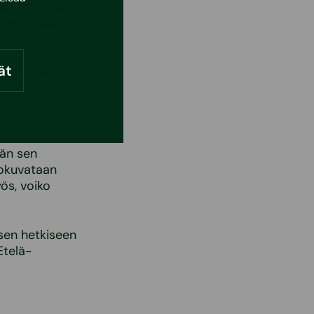
juus selviää.
 pystytään
ät
mittaamalla
män sen
eokuvataan
ös, voiko
sen hetkiseen
Etelä-