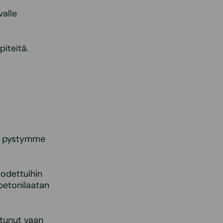
valle
iteitä.
a, pystymme
odettuihin
 betonilaatan
itunut vaan