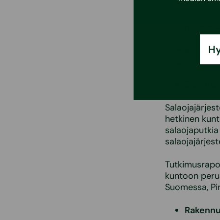
tekninen kunt
Tutkimustulos
suunnittelema
Hy
Ilmanvaihdon 
ilmanvaihdon 
Salaoja
Salaojajärjes
hetkinen kun
salaojaputkia
salaojajärjes
Tutkimusrapor
kuntoon peru
Suomessa, Pi
Rakennu