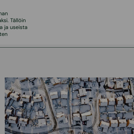
lman
si. Tällöin
a ja useista
iten