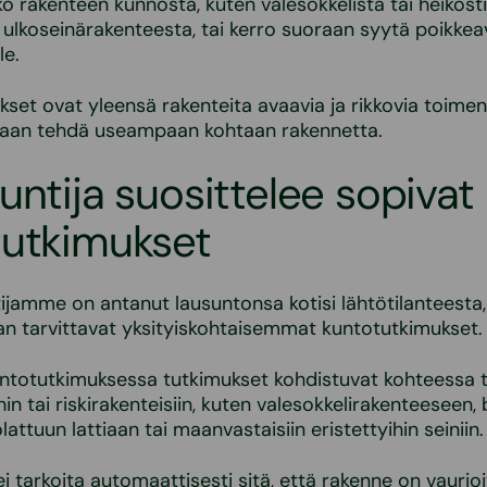
ko rakenteen kunnosta, kuten valesokkelista tai heikosti
 ulkoseinärakenteesta, tai kerro suoraan syytä poikkea
le.
set ovat yleensä rakenteita avaavia ja rikkovia toimenp
daan tehdä useampaan kohtaan rakennetta.
untija suosittelee sopivat
tutkimukset
ijamme on antanut lausuntonsa kotisi lähtötilanteest
n tarvittavat yksityiskohtaisemmat kuntotutkimukset.
ntotutkimuksessa tutkimukset kohdistuvat kohteessa t
hin tai riskirakenteisiin, kuten valesokkelirakenteeseen,
attuun lattiaan tai maanvastaisiin eristettyihin seiniin.
ei tarkoita automaattisesti sitä, että rakenne on vaurio