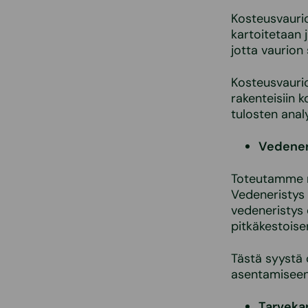
Kosteusvaurio
kartoitetaan 
jotta vaurion
Kosteusvaurio
rakenteisiin 
tulosten anal
Vedener
Toteutamme mä
Vedeneristys
vedeneristys 
pitkäkestoise
Tästä syystä 
asentamiseen 
Tarveka