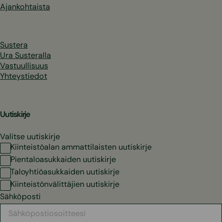
Ajankohtaista
Sustera
Ura Susteralla
Vastuullisuus
Yhteystiedot
Uutiskirje
Valitse uutiskirje
Kiinteistöalan ammattilaisten uutiskirje
Pientaloasukkaiden uutiskirje
Taloyhtiöasukkaiden uutiskirje
Kiinteistönvälittäjien uutiskirje
Sähköposti