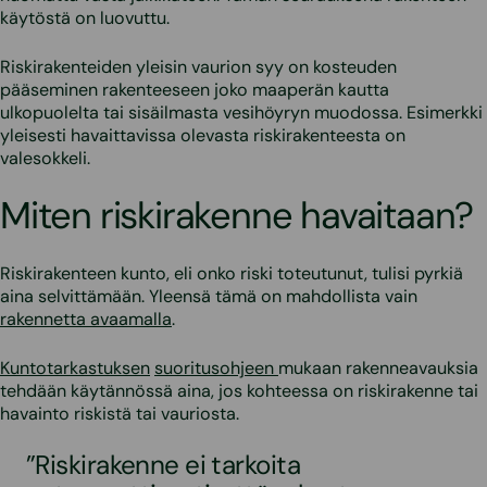
käytöstä on luovuttu.
Riskirakenteiden yleisin vaurion syy on kosteuden
pääseminen rakenteeseen joko maaperän kautta
ulkopuolelta tai sisäilmasta vesihöyryn muodossa. Esimerkki
yleisesti havaittavissa olevasta riskirakenteesta on
valesokkeli.
Miten riskirakenne havaitaan?
Riskirakenteen kunto, eli onko riski toteutunut, tulisi pyrkiä
aina selvittämään. Yleensä tämä on mahdollista vain
rakennetta avaamalla
.
Kuntotarkastuksen
suoritusohjeen
mukaan rakenneavauksia
tehdään käytännössä aina, jos kohteessa on riskirakenne tai
havainto riskistä tai vauriosta.
”Riskirakenne ei tarkoita