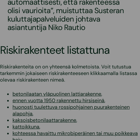
automaattisesti, että rakenteessa
olisi vaurioita”, muistuttaa Susteran
kuluttajapalveluiden johtava
asiantuntija Niko Rautio
Riskirakenteet listattuna
Riskirakenteita on on yhteensä kolmetoista. Voit tutustua
tarkemmin jokaiseen riskirakenteeseen klikkaamalla listassa
olevaa riskirakenteen nimeä.
betonilaatan yläpuolinen lattiarakenne
,
ennen vuotta 1950 rakennettu hirsiseinä
,
huonosti tuulettuva rossipohjainen puurakenteinen
alapohja
,
kaksoisbetonilaattarakenne
,
kattoikkuna
,
kohteessa havaittu mikrobiperäinen tai muu poikkeava
haju
,