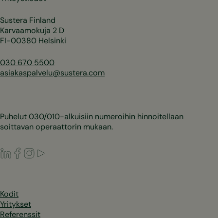
Sustera Finland
Karvaamokuja 2 D
FI-00380 Helsinki
030 670 5500
asiakaspalvelu@sustera.com
Puhelut 030/010-alkuisiin numeroihin hinnoitellaan
soittavan operaattorin mukaan.
LinkedIn
Facebook
Instagram
Youtube
Kodit
Yritykset
Referenssit