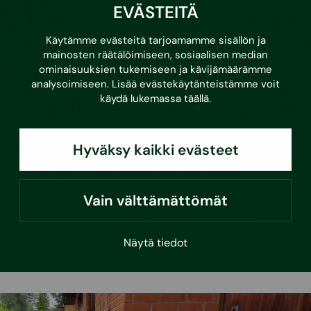
EVÄSTEITÄ
Käytämme evästeitä tarjoamamme sisällön ja
mainosten räätälöimiseen, sosiaalisen median
ominaisuuksien tukemiseen ja kävijämäärämme
analysoimiseen. Lisää evästekäytänteistämme voit
käydä lukemassa
täällä
.
•
11.2.2026
Uutiset
Asumisvinkit
Oppaat
Hyväksy kaikki evästeet
Pientalojen historiaopas tiivistää
pientalojen ongelmakohdat
Vain välttämättömät
Suomalaisilla pientaloilla on kirjava ja monipuolinen
menneisyys Suomen pientalojen historiaan on mahtunut…
Näytä tiedot
Lue lisää