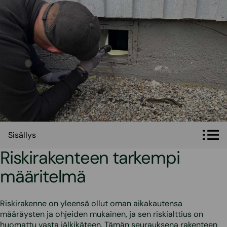
Sisällys
Sisällys
Riskirakenteen tarkempi
määritelmä
Riskirakenne on yleensä ollut oman aikakautensa
määräysten ja ohjeiden mukainen, ja sen riskialttius on
huomattu vasta jälkikäteen. Tämän seurauksena rakenteen