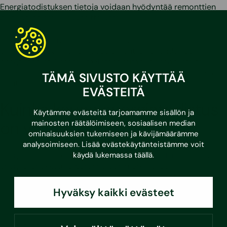
Energiatodistuksen tietoja voidaan hyödyntää remonttien
priorisoinnissa ja suunnittelussa.
Esimerkiksi jos rakennus on sähkölämmitteinen ja
eristystasoltaan heikompi, asiantuntija voi ehdottaa
energiatodistuksessa ilmalämpöpumpun asennusta tai
lisäeristystä. Öljylämmityksen osalta voidaan suositella taas
TÄMÄ SIVUSTO KÄYTTÄÄ
vaihtoa maalämpöön.
EVÄSTEITÄ
Kuinka kauan energiatodistus
Käytämme evästeitä tarjoamamme sisällön ja
on voimassa?
mainosten räätälöimiseen, sosiaalisen median
ominaisuuksien tukemiseen ja kävijämäärämme
analysoimiseen. Lisää evästekäytänteistämme voit
Energiatodistus on voimassa 10 vuotta. Mikäli rakennuksen
käydä lukemassa
täällä
.
energiatehokkuutta parannetaan merkittävästi
laatimishetken jälkeen, todistuksen päivittämistäkin voidaan
ehdottomasti suositella aiemmin.
Hyväksy kaikki evästeet
Liittyvät palvelut
Energiatodistus