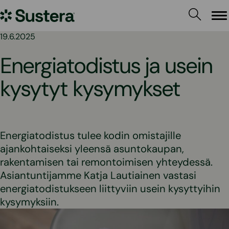
Siirry
Sustera
sisältöön
Va
19.6.2025
Energiatodistus ja usein
kysytyt kysymykset
Energiatodistus tulee kodin omistajille
ajankohtaiseksi yleensä asuntokaupan,
rakentamisen tai remontoimisen yhteydessä.
Asiantuntijamme Katja Lautiainen vastasi
energiatodistukseen liittyviin usein kysyttyihin
kysymyksiin.