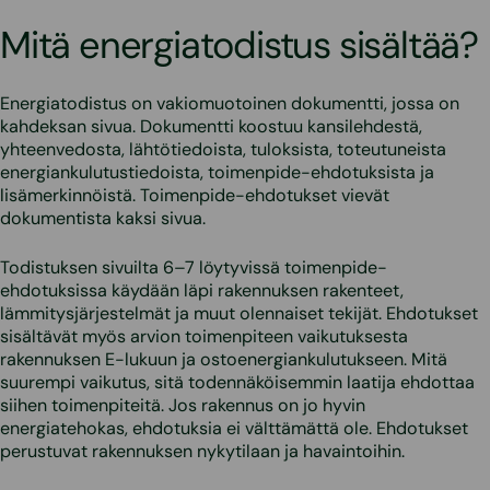
Mitä energiatodistus sisältää?
Energiatodistus on vakiomuotoinen dokumentti, jossa on
kahdeksan sivua. Dokumentti koostuu kansilehdestä,
yhteenvedosta, lähtötiedoista, tuloksista, toteutuneista
energiankulutustiedoista, toimenpide-ehdotuksista ja
lisämerkinnöistä. Toimenpide-ehdotukset vievät
dokumentista kaksi sivua.
Todistuksen sivuilta 6–7 löytyvissä toimenpide-
ehdotuksissa käydään läpi rakennuksen rakenteet,
lämmitysjärjestelmät ja muut olennaiset tekijät. Ehdotukset
sisältävät myös arvion toimenpiteen vaikutuksesta
rakennuksen E-lukuun ja ostoenergiankulutukseen. Mitä
suurempi vaikutus, sitä todennäköisemmin laatija ehdottaa
siihen toimenpiteitä. Jos rakennus on jo hyvin
energiatehokas, ehdotuksia ei välttämättä ole. Ehdotukset
perustuvat rakennuksen nykytilaan ja havaintoihin.