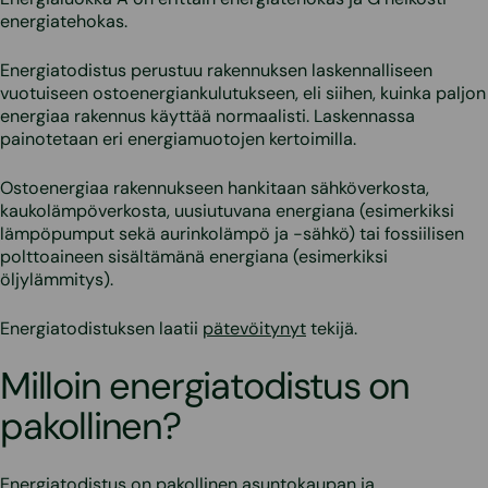
energiatehokas.
Energiatodistus perustuu rakennuksen laskennalliseen
vuotuiseen ostoenergiankulutukseen, eli siihen, kuinka paljon
energiaa rakennus käyttää normaalisti. Laskennassa
painotetaan eri energiamuotojen kertoimilla.
Ostoenergiaa rakennukseen hankitaan sähköverkosta,
kaukolämpöverkosta, uusiutuvana energiana (esimerkiksi
lämpöpumput sekä aurinkolämpö ja -sähkö) tai fossiilisen
polttoaineen sisältämänä energiana (esimerkiksi
öljylämmitys).
Energiatodistuksen laatii
pätevöitynyt
tekijä.
Milloin energiatodistus on
pakollinen?
Energiatodistus on pakollinen
asuntokaupan ja