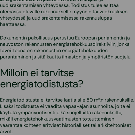
uudisrakentamisen yhteydessä. Todistus tulee esittää
olemassa olevalle rakennukselle myynnin tai vuokrauksen
yhteydessä ja uudisrakentamisessa rakennuslupaa
haettaessa.
Dokumentin pakollisuus perustuu Euroopan parlamentin ja
neuvoston rakennusten energiatehokkuusdirektiiviin, jonka
tavoitteena on rakennusten energiatehokkuuden
parantaminen ja sitä kautta ilmaston ja ympäristön suojelu.
Milloin ei tarvitse
energiatodistusta?
Energiatodistusta ei tarvitse laatia alle 50 m²:n rakennuksille.
Lisäksi todistusta ei vaadita vapaa-ajan asunnoilta, joita ei
käytetä ympärivuotisesti eikä suojelluilta rakennuksilta,
mikäli energiatehokkuusvaatimusten toteuttaminen
vaarantaa kohteen erityiset historialliset tai arkkitehtoniset
arvot.