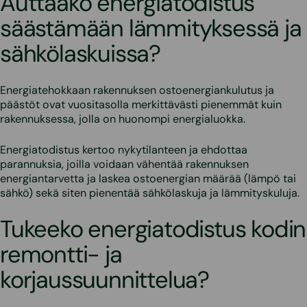
Auttaako energiatodistus
säästämään lämmityksessä ja
sähkölaskuissa?
Energiatehokkaan rakennuksen ostoenergiankulutus ja
päästöt ovat vuositasolla merkittävästi pienemmät kuin
rakennuksessa, jolla on huonompi energialuokka.
Energiatodistus kertoo nykytilanteen ja ehdottaa
parannuksia, joilla voidaan vähentää rakennuksen
energiantarvetta ja laskea ostoenergian määrää (lämpö tai
sähkö) sekä siten pienentää sähkölaskuja ja lämmityskuluja.
Tukeeko energiatodistus kodin
remontti- ja
korjaussuunnittelua?