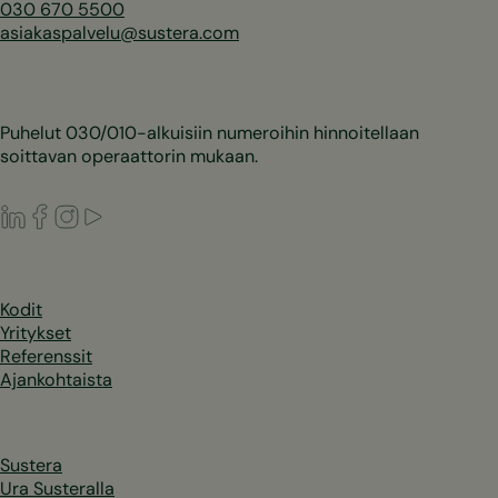
030 670 5500
asiakaspalvelu@sustera.com
Puhelut 030/010-alkuisiin numeroihin hinnoitellaan
soittavan operaattorin mukaan.
LinkedIn
Facebook
Instagram
Youtube
Kodit
Yritykset
Referenssit
Ajankohtaista
Sustera
Ura Susteralla