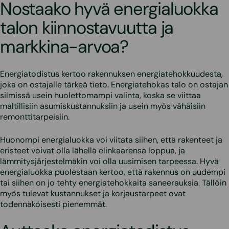
Nostaako hyvä energialuokka
talon kiinnostavuutta ja
markkina-arvoa?
Energiatodistus kertoo rakennuksen energiatehokkuudesta,
joka on ostajalle tärkeä tieto. Energiatehokas talo on ostajan
silmissä usein huolettomampi valinta, koska se viittaa
maltillisiin asumiskustannuksiin ja usein myös vähäisiin
remonttitarpeisiin.
Huonompi energialuokka voi viitata siihen, että rakenteet ja
eristeet voivat olla lähellä elinkaarensa loppua, ja
lämmitysjärjestelmäkin voi olla uusimisen tarpeessa. Hyvä
energialuokka puolestaan kertoo, että rakennus on uudempi
tai siihen on jo tehty energiatehokkaita saneerauksia. Tällöin
myös tulevat kustannukset ja korjaustarpeet ovat
todennäköisesti pienemmät.