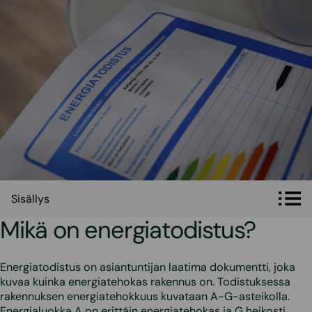
Sisällys
Sisällys
Mikä on energiatodistus?
Energiatodistus on asiantuntijan laatima dokumentti, joka
kuvaa kuinka energiatehokas rakennus on. Todistuksessa
rakennuksen energiatehokkuus kuvataan A-G-asteikolla.
Energialuokka A on erittäin energiatehokas ja G heikosti