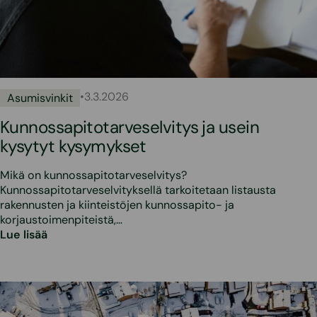
•
3.3.2026
Asumisvinkit
Kunnossapitotarveselvitys ja usein
kysytyt kysymykset
Mikä on kunnossapitotarveselvitys?
Kunnossapitotarveselvityksellä tarkoitetaan listausta
rakennusten ja kiinteistöjen kunnossapito- ja
korjaustoimenpiteistä,…
Lue lisää