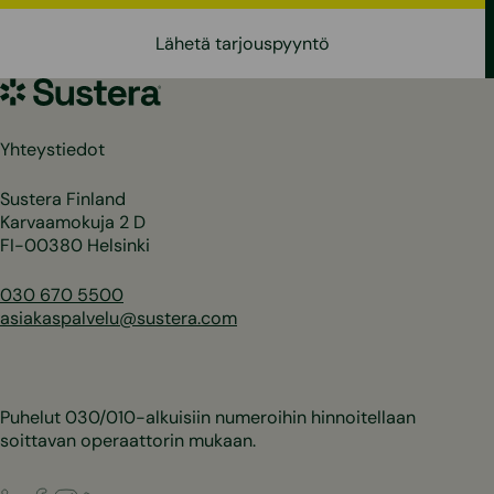
Lähetä tarjouspyyntö
Sustera
Yhteystiedot
Sustera Finland
Karvaamokuja 2 D
FI-00380 Helsinki
030 670 5500
asiakaspalvelu@sustera.com
Puhelut 030/010-alkuisiin numeroihin hinnoitellaan
soittavan operaattorin mukaan.