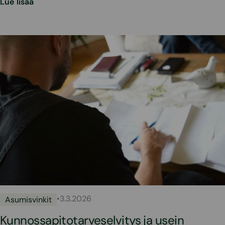
Lue lisää
•
3.3.2026
Asumisvinkit
Kunnossapitotarveselvitys ja usein