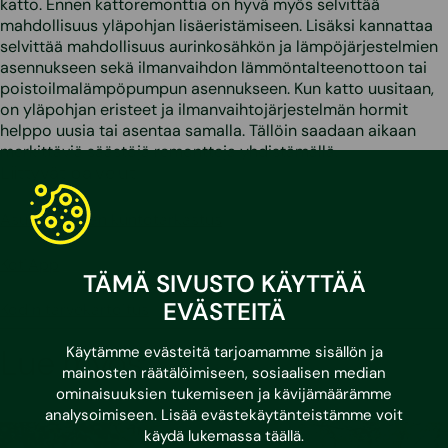
katto. Ennen kattoremonttia on hyvä myös selvittää
mahdollisuus yläpohjan lisäeristämiseen. Lisäksi kannattaa
selvittää mahdollisuus aurinkosähkön ja lämpöjärjestelmien
asennukseen sekä ilmanvaihdon lämmöntalteenottoon tai
poistoilmalämpöpumpun asennukseen. Kun katto uusitaan,
on yläpohjan eristeet ja ilmanvaihtojärjestelmän hormit
helppo uusia tai asentaa samalla. Tällöin saadaan aikaan
merkittäviä säästöjä remontteja yhdistämällä.
Liittyvät palvelut
Asuntokaupan kuntotarkastus
KotiApp
TÄMÄ SIVUSTO KÄYTTÄÄ
EVÄSTEITÄ
Kodin tarvekartoitus
Lue myös:
Käytämme evästeitä tarjoamamme sisällön ja
mainosten räätälöimiseen, sosiaalisen median
ominaisuuksien tukemiseen ja kävijämäärämme
analysoimiseen. Lisää evästekäytänteistämme voit
käydä lukemassa
täällä
.