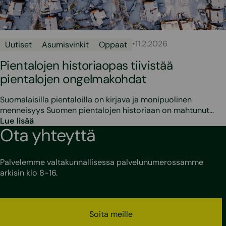
•
11.2.2026
Uutiset
Asumisvinkit
Oppaat
Pientalojen historiaopas tiivistää
pientalojen ongelmakohdat
Suomalaisilla pientaloilla on kirjava ja monipuolinen
menneisyys Suomen pientalojen historiaan on mahtunut…
Lue lisää
Ota yhteyttä
Palvelemme valtakunnallisessa palvelunumerossamme
arkisin klo 8-16.
Soita meille