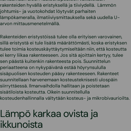
rakenteiden hyvällä eristyksellä ja tiiviydellä. Lämmön
johtumis- ja vuotokohdat löytyvät parhaiten
lämpökameralla, ilmatiiviysmittauksella sekä uudella U-
arvon mittausmenetelmällä.
Rakenteiden eristystöissä tulee olla erityisen varovainen,
sillä eristystä ei tule lisätä määrättömästi, koska eristyksen
tulee toimia kosteuskäyttäytymiseltään niin, että kosteutta
ei kerry liikaa rakenteeseen. Jos sitä ajoittain kertyy, tulee
sen päästä kuitenkin rakenteesta pois. Suunnittelun
periaatteena on nykypäivänä estää höyrynsululla
sisäpuolisen kosteuden pääsy rakenteeseen. Rakenteet
suunnitellaan harvenemaan kosteusteknisesti ulospäin
siirryttäessä. Ilmanvaihdolla hallitaan ja poistetaan
sisätiloista kosteutta. Oikein suunnitellulla
kosteudenhallinnalla vältytään kosteus- ja mikrobivaurioilta.
Lämpö karkaa ovista ja
ikkunoista