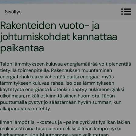
Sisällys
Sisällys
Rakenteiden vuoto- ja
johtumiskohdat kannattaa
paikantaa
Talon lämmitykseen kuluvaa energiamäärää voit pienentää
tietyillä toimenpiteillä. Rakennuksen muuntaminen
energiatehokkaaksi vähentää paitsi energiaa, myös
lämmitykseen kuluvaa rahaa. Iso osa lämmitykseen
käytetystä energiasta kuitenkin päätyy hukkaenergiaksi
ulkoilmaan, mikäli et kiinnitä siihen huomiota. Tähän
puuttumalla pystyt jo säästämään hyvän summan, kun
alkupanostus on tehty.
Ilman lämpötila, -kosteus ja -paine pyrkivät fysiikan lakien
mukaisesti aina tasapainoon eli sisäilman lämpö pyrkii
karkaamaan ulos. Muutosnopeuteen vaikutetaan