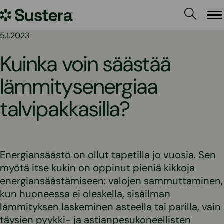
Siirry
Sustera
sisältöön
Va
5.1.2023
Kuinka voin säästää
lämmitysenergiaa
talvipakkasilla?
Energiansäästö on ollut tapetilla jo vuosia. Sen
myötä itse kukin on oppinut pieniä kikkoja
energiansäästämiseen: valojen sammuttaminen,
kun huoneessa ei oleskella, sisäilman
lämmityksen laskeminen asteella tai parilla, vain
täysien pyykki- ja astianpesukoneellisten