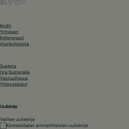
LinkedIn
Facebook
Instagram
Youtube
Kodit
Yritykset
Referenssit
Ajankohtaista
Sustera
Ura Susteralla
Vastuullisuus
Yhteystiedot
Uutiskirje
Valitse uutiskirje
Kiinteistöalan ammattilaisten uutiskirje