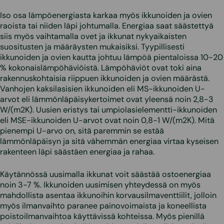
Iso osa lämpöenergiasta karkaa myös ikkunoiden ja ovien
raoista tai niiden läpi johtumalla. Energiaa saat säästettyä
siis myös vaihtamalla ovet ja ikkunat nykyaikaisten
suositusten ja määräysten mukaisiksi. Tyypillisesti
ikkunoiden ja ovien kautta johtuu lämpöä pientaloissa 10-20
% kokonaislämpöhäviöistä. Lämpöhäviöt ovat toki aina
rakennuskohtaisia riippuen ikkunoiden ja ovien määrästä.
Vanhojen kaksilasisien ikkunoiden eli MS-ikkunoiden U-
arvot eli lämmönläpäisykertoimet ovat yleensä noin 2,8-3
W/(m2K). Uusien eristys tai umpiolasielementti-ikkunoiden
eli MSE-ikkunoiden U-arvot ovat noin 0,8-1 W/(m2K). Mitä
pienempi U-arvo on, sitä paremmin se estää
lämmönläpäisyn ja sitä vähemmän energiaa virtaa kyseisen
rakenteen läpi säästäen energiaa ja rahaa.
Käytännössä uusimalla ikkunat voit säästää ostoenergiaa
noin 3-7 %. Ikkunoiden uusimisen yhteydessä on myös
mahdollista asentaa ikkunoihin korvausilmaventtiilit, jolloin
myös ilmanvaihto paranee painovoimaista ja koneellista
poistoilmanvaihtoa käyttävissä kohteissa. Myös pienillä