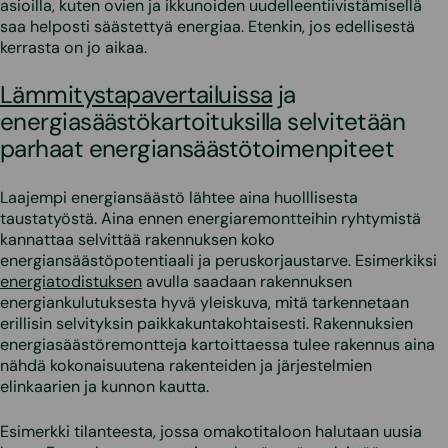
asioilla, kuten ovien ja ikkunoiden uudelleentiivistämisellä
saa helposti säästettyä energiaa. Etenkin, jos edellisestä
kerrasta on jo aikaa.
Lämmitystapavertailuissa
ja
energiasäästökartoituksilla selvitetään
parhaat energiansäästötoimenpiteet
Laajempi energiansäästö lähtee aina huolllisesta
taustatyöstä. Aina ennen energiaremontteihin ryhtymistä
kannattaa selvittää rakennuksen koko
energiansäästöpotentiaali ja peruskorjaustarve. Esimerkiksi
energiatodistuksen
avulla saadaan rakennuksen
energiankulutuksesta hyvä yleiskuva, mitä tarkennetaan
erillisin selvityksin paikkakuntakohtaisesti. Rakennuksien
energiasäästöremontteja kartoittaessa tulee rakennus aina
nähdä kokonaisuutena rakenteiden ja järjestelmien
elinkaarien ja kunnon kautta.
Esimerkki tilanteesta, jossa omakotitaloon halutaan uusia