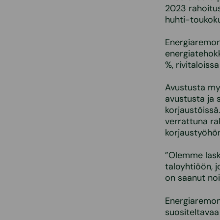
2023 rahoitus
huhti-toukok
Energiaremont
energiatehok
%, rivitalois
Avustusta myö
avustusta ja s
korjaustöiss
verrattuna ra
korjaustyöhön
”Olemme laske
taloyhtiöön, 
on saanut no
Energiaremont
suositeltava