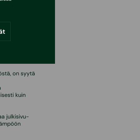
 parannetaan
an Green
 Nevala
.
ät
östä, on syytä
ä
isesti kuin
a julkisivu-
alämpöön