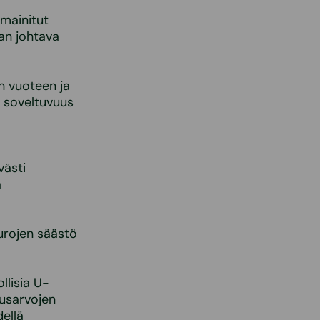
mainitut
ran johtava
n vuoteen ja
n soveltuvuus
västi
a
urojen säästö
llisia U-
tusarvojen
dellä