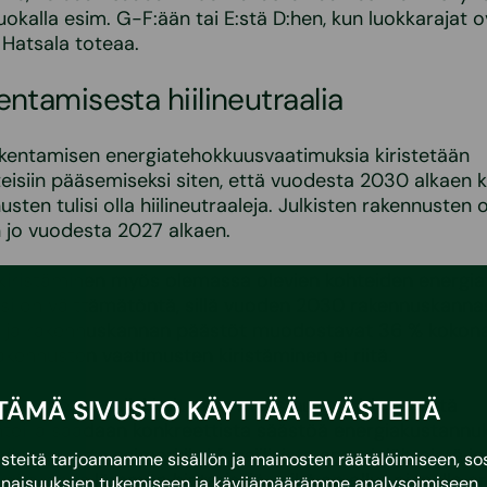
uokalla esim. G-F:ään tai E:stä D:hen, kun luokkarajat o
 Hatsala toteaa.
ntamisesta hiilineutraalia
kentamisen energiatehokkuusvaatimuksia kiristetään
eisiin pääsemiseksi siten, että vuodesta 2030 alkaen k
sten tulisi olla hiilineutraaleja. Julkisten rakennusten
n jo vuodesta 2027 alkaen.
kiristäminen myös olemassa olevien kohteiden energi
si on välttämätöntä, sillä vuoden 2030 rakennuskanna
u, ja rakennuskannan päästöt muodostavat 36 % kokona
akennusten vaatimusten kiristäminen ei riitä.
usteltaessa tulisi kuitenkin myös huomioida se, että
TÄMÄ SIVUSTO KÄYTTÄÄ EVÄSTEITÄ
eilla saadaan konkreettista säästöä energiakustannuks
ippuvuutta esimerkiksi fossiilisista energialähteistä ja
eitä tarjoamamme sisällön ja mainosten räätälöimiseen, sos
sähkön ja lämmön hintariskiä, mikä on ollut pinnalla eri
naisuuksien tukemiseen ja kävijämäärämme analysoimiseen. 