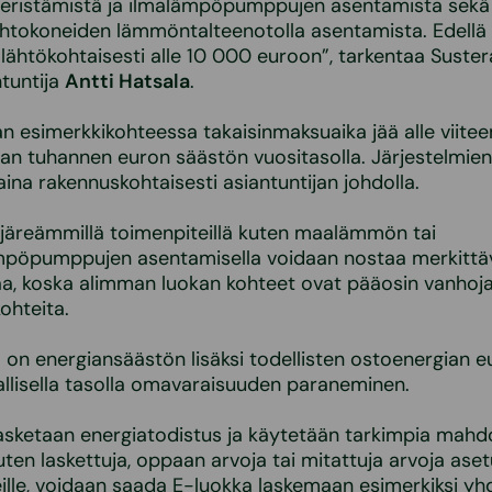
säeristämistä ja ilmalämpöpumppujen asentamista sekä
htokoneiden lämmöntalteenotolla asentamista. Edellä 
 lähtökohtaisesti alle 10 000 euroon”, tarkentaa Suste
tuntija
Antti Hatsala
.
n esimerkkikohteessa takaisinmaksuaika jää alle viitee
an tuhannen euron säästön vuositasolla. Järjestelmie
aina rakennuskohtaisesti asiantuntijan johdolla.
 järeämmillä toimenpiteillä kuten maalämmön tai
mpöpumppujen asentamisella voidaan nostaa merkittä
aa, koska alimman luokan kohteet ovat pääosin vanhoj
ohteita.
on energiansäästön lisäksi todellisten ostoenergian e
llisella tasolla omavaraisuuden paraneminen.
 lasketaan energiatodistus ja käytetään tarkimpia mahdo
kuten laskettuja, oppaan arvoja tai mitattuja arvoja ase
eille, voidaan saada E-luokka laskemaan esimerkiksi yh