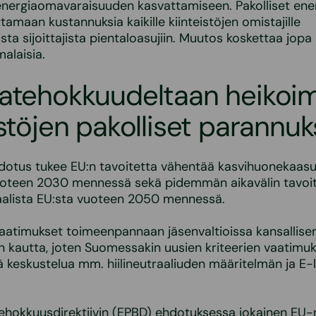
 energiaomavaraisuuden kasvattamiseen. Pakolliset ene
tamaan kustannuksia kaikille kiinteistöjen omistajille
ta sijoittajista pientaloasujiin. Muutos koskettaa jopa
alaisia.
iatehokkuudeltaan heikoi
istöjen pakolliset parannuk
dotus tukee EU:n tavoitetta vähentää kasvihuonekaasu
vuoteen 2030 mennessä sekä pidemmän aikavälin tavoi
aalista EU:sta vuoteen 2050 mennessä.
aatimukset toimeenpannaan jäsenvaltioissa kansallise
 kautta, joten Suomessakin uusien kriteerien vaatimuks
 keskustelua mm. hiilineutraaliuden määritelmän ja E-
tehokkuusdirektiivin (EPBD) ehdotuksessa jokainen EU