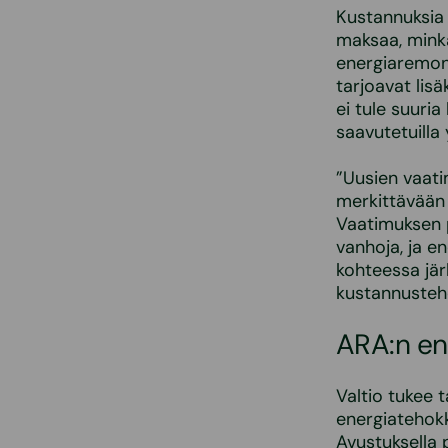
Kustannuksia 
maksaa, minkä
energiaremont
tarjoavat lisä
ei tule suuri
saavutetuilla 
”Uusien vaat
merkittävään 
Vaatimuksen p
vanhoja, ja e
kohteessa jär
kustannusteho
ARA:n en
Valtio tukee 
energiatehok
Avustuksella