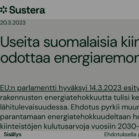
Siirry
Sustera
sisältöön
20.3.2023
Useita suomalaisia kii
odottaa energiaremon
EU:n parlamentti hyväksyi 14.3.2023 esity
rakennusten energiatehokkuutta tulisi ke
lähitulevaisuudessa. Ehdotus pyrkii mu
parantamaan energiatehokkuudeltaan h
kiinteistöjen kulutusarvoja vuosiin 20
Sisällys
Ehdotuksella 