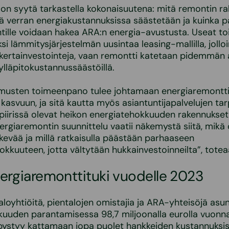
on syytä tarkastella kokonaisuutena: mitä remontin ra
 verran energiakustannuksissa säästetään ja kuinka p
ille voidaan hakea ARA:n energia-avustusta. Useat to
ksi lämmitysjärjestelmän uusintaa leasing-mallilla, jollo
a kertainvestointeja, vaan remontti katetaan pidemmän 
ylläpitokustannussäästöillä.
imusten toimeenpano tulee johtamaan energiaremontt
kasvuun, ja sitä kautta myös asiantuntijapalvelujen ta
iirissä olevat heikon energiatehokkuuden rakennukset
nergiaremontin suunnittelu vaatii näkemystä siitä, mikä
kevää ja millä ratkaisulla päästään parhaaseen
kkuuteen, jotta vältytään hukkainvestoinneilta”, totea
ergiaremonttituki vuodelle 2023
taloyhtiöitä, pientalojen omistajia ja ARA-yhteisöjä asu
kuuden parantamisessa 98,7 miljoonalla eurolla vuonn
 pystyy kattamaan jopa puolet hankkeiden kustannuksi