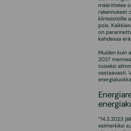
määrittelee 
rakennukset o
kiinteistöill
pois. Kaikkie
on parannetta
kahdessa erä
Muiden kuin 
2027 mennes
toiseksi ali
vastaavasti. 
energialuokka
Energiare
energiak
”14.3.2023 jä
esimerkiksi s