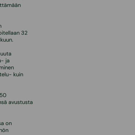
iittämään
n
itellaan 32
ukuun.
muuta
- ja
eminen
telu- kuin
150
nsä avustusta
sa on
nnön