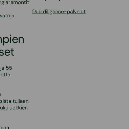
rgiaremontit
Due diligence-palvelut
 satoja
mpien
set
ja 55
tetta
n
ista tullaan
lukuluokkien
-maa