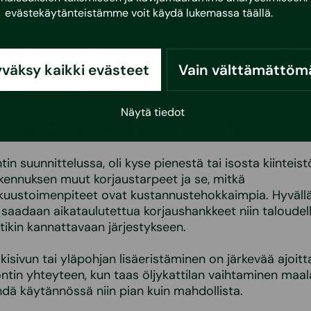
n ja sodan aikana. Lisäksi monissa energiaremonteissa
evästekäytänteistämme voit käydä lukemassa
täällä
.
sisäolosuhteita ja asumisviihtyvyyttä”, kertoo Suster
ices -divisioonan energiapalveluiden tiimipäällikkö
Sami
väksy kaikki evästeet
Vain välttämättöm
e vaikuttaa haasteelliselta, ja uskoisin, että direktiivin
ita tullaan jollain tasolla soveltamaan”, Nevala jatkaa.
Näytä tiedot
ssäästöjä energiaremontista
n suunnittelussa, oli kyse pienestä tai isosta kiinteist
ennuksen muut korjaustarpeet ja se, mitkä
kuustoimenpiteet ovat kustannustehokkaimpia. Hyväll
a saadaan aikataulutettua korjaushankkeet niin taloudell
stikin kannattavaan järjestykseen.
lkisivun tai yläpohjan lisäeristäminen on järkevää ajoitta
ntin yhteyteen, kun taas öljykattilan vaihtaminen ma
dä käytännössä niin pian kuin mahdollista.