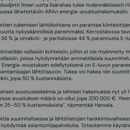
budjetti ilman uutta lisärahaa tulee todennäköisesti r
uussa lähetettäviin ARAn energia-avustushakemuksiin.
tien tukemisen lähtökohtana on parantaa kiinteistöje
kuutta nykysäännöksiä paremmaksi. Kerrostalossa tavo
sa 36 % ja omakoti- ja paritaloissa 44 % parannusta E-l
nnetään sellaisiin kohteisiin, joihin ei ole myönnetty 
ellaisiin, joissa hyödynnetään ammattilaisia suunnittelu
ä. Energia-avustuksen edellytyksenä on E-luvun paran
kentamisajan lähtötasoon. Tukea voi hakea niin suunnit
kin, jopa 50 % kustannuksista.
neet avustuslaskelmia ja tehneet hakemuksia nyt yli 
joissa avustuksen määrä on ollut jopa 200 000 €. Ylee
in 25–50 % kustannuksista”, täsmentää Hatsala.
tia suunniteltaessa ja lähtötietojen hankkimisvaihees
a hyödyntää asiantuntijapalveluita. Toteutamme käytä