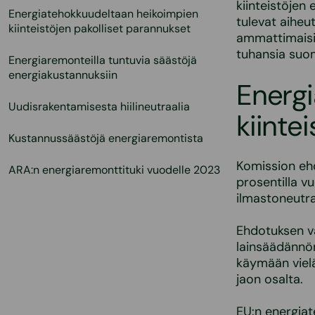
kiinteistöjen
Energiatehokkuudeltaan heikoimpien
tulevat aiheut
kiinteistöjen pakolliset parannukset
ammattimaisis
tuhansia suom
Energiaremonteilla tuntuvia säästöjä
energiakustannuksiin
Energ
Uudisrakentamisesta hiilineutraalia
kiinte
Kustannussäästöjä energiaremontista
Komission eh
ARA:n energiaremonttituki vuodelle 2023
prosentilla 
ilmastoneutr
Ehdotuksen v
lainsäädännön
käymään vielä
jaon osalta.
EU:n energia