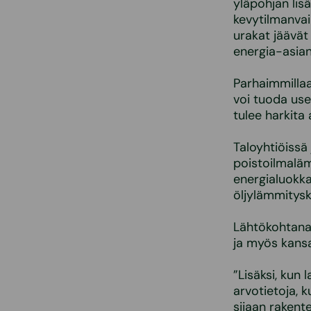
yläpohjan li
kevytilmanvai
urakat jäävät
energia-asian
Parhaimmillaa
voi tuoda use
tulee harkita 
Taloyhtiöissä
poistoilmalä
energialuokk
öljylämmitysk
Lähtökohtana 
ja myös kansa
”Lisäksi, kun
arvotietoja, 
sijaan rakent