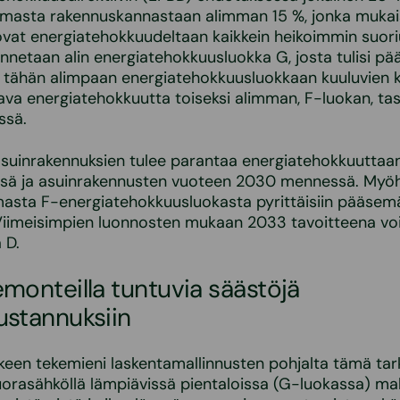
omasta rakennuskannastaan alimman 15 %, jonka mukai
vat energiatehokkuudeltaan kaikkein heikoimmin suoriu
e annetaan alin energiatehokkuusluokka G, josta tulisi p
n tähän alimpaan energiatehokkuusluokkaan kuuluvien k
va energiatehokkuutta toiseksi alimman, F-luokan, tas
ssä.
asuinrakennuksien tulee parantaa energiatehokkuuttaa
sä ja asuinrakennusten vuoteen 2030 mennessä. My
mmasta F-energiatehokkuusluokasta pyrittäisiin pääse
Viimeisimpien luonnosten mukaan 2033 tavoitteena vois
 D.
monteilla tuntuvia säästöjä
ustannuksiin
lkeen tekemieni laskentamallinnusten pohjalta tämä tar
uorasähköllä lämpiävissä pientaloissa (G-luokassa) ma