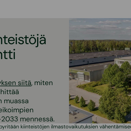
nteistöjä
tti
ksen siitä
, miten
hittää
un muassa
eikoimpien
30-2033 mennessä.
pyritään kiinteistöjen ilmastovaikutuksien vähentämise