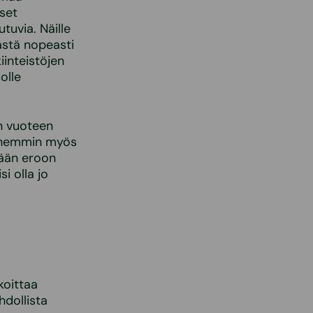
set
tuvia. Näille
äästä nopeasti
iinteistöjen
olle
n vuoteen
öhemmin myös
mään eroon
i olla jo
koittaa
hdollista