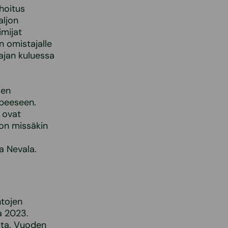
hoitus
aljon
imijat
in omistajalle
ajan kuluessa
ien
rpeeseen.
 ovat
 on missäkin
a Nevala.
ntojen
a 2023.
sta. Vuoden