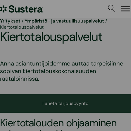
Siirry
Sustera
sisältöön
Va
Yritykset
/
Ympäristö- ja vastuullisuuspalvelut
/
Kiertotalouspalvelut
Kiertotalouspalvelut
Anna asiantuntijoidemme auttaa tarpeisiinne
sopivan kiertotalouskokonaisuuden
räätälöinnissä.
Lähetä tarjouspyyntö
Kiertotalouden ohjaaminen