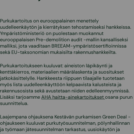
Purkukartoitus on eurooppalainen menettely
uudelleenkäytön ja kierrätyksen tehostamiseksi hankkeissa.
Ympäristöministeriö on puolestaan muokannut
eurooppalaisen Pre-demolition audit -mallin kansalliseksi
malliksi, jota vaaditaan BREEAM-ympäristösertifioinnissa
sekä EU-taksonomian mukaisilta rakennushankkeilta.
Purkukartoitukseen kuuluvat: aineiston läpikäynti ja
kenttäkierros, materiaalien määrälaskenta ja suositukset
jatkokäsittelylle. Hankkeesta riippuen tilaajalle tuotetaan
myös lista uudelleenkäyttöön kelpaavista kalusteista ja
rakennusosista sekä avustetaan niiden edelleenmyynnissä.
Lisäksi tarjoamme
AHA haitta-ainekartoitukset
osana purun
suunnittelua.
Laajempana ohjauksena Kestävän purkamisen Green Deal -
ohjaukseen kuuluvat purkutyösuunnitelman, pölynhallinnan
ja työmaan jätesuunnitelman tarkastus, uusiokäytön ja