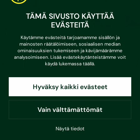
TÄMÄ SIVUSTO KÄYTTÄÄ
EVÄSTEITÄ
Käytämme evästeitä tarjoamamme sisällön ja
mainosten räätälöimiseen, sosiaalisen median
ominaisuuksien tukemiseen ja kävijämäärämme
analysoimiseen. Lisää evästekäytänteistämme voit
käydä lukemassa
täällä
.
•
21.5.2026
Vastuullisuus
Hyväksy kaikki evästeet
SBTi – työkalu yrityksesi ilmastotyöhön
SBTi-validointi on yritykselle kilpailuetu: se kertoo
Vain välttämättömät
vastuullisesta ilmastotyöstä. Miten SBTi-konsultointimme
etenee?
Lue lisää
Näytä tiedot