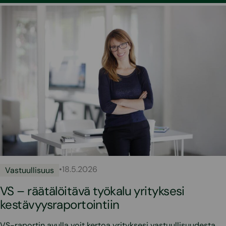
•
18.5.2026
Vastuullisuus
VS – räätälöitävä työkalu yrityksesi
kestävyysraportointiin
VS-raportin avulla voit kertoa yrityksesi vastuullisuudesta.