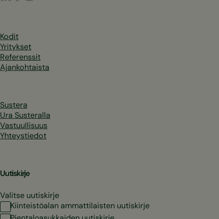
Kodit
Yritykset
Referenssit
Ajankohtaista
Sustera
Ura Susteralla
Vastuullisuus
Yhteystiedot
Uutiskirje
Valitse uutiskirje
Kiinteistöalan ammattilaisten uutiskirje
Pientaloasukkaiden uutiskirje