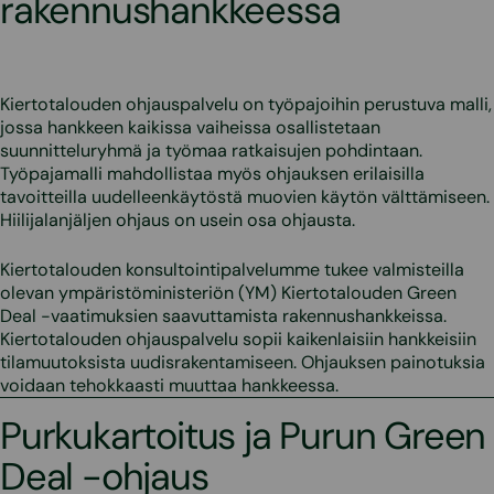
rakennushankkeessa
Kiertotalouden ohjauspalvelu on työpajoihin perustuva malli,
jossa hankkeen kaikissa vaiheissa osallistetaan
suunnitteluryhmä ja työmaa ratkaisujen pohdintaan.
Työpajamalli mahdollistaa myös ohjauksen erilaisilla
tavoitteilla uudelleenkäytöstä muovien käytön välttämiseen.
Hiilijalanjäljen ohjaus on usein osa ohjausta.
Kiertotalouden konsultointipalvelumme tukee valmisteilla
olevan ympäristöministeriön (YM) Kiertotalouden Green
Deal -vaatimuksien saavuttamista rakennushankkeissa.
Kiertotalouden ohjauspalvelu sopii kaikenlaisiin hankkeisiin
tilamuutoksista uudisrakentamiseen. Ohjauksen painotuksia
voidaan tehokkaasti muuttaa hankkeessa.
Purkukartoitus ja Purun Green
Deal -ohjaus