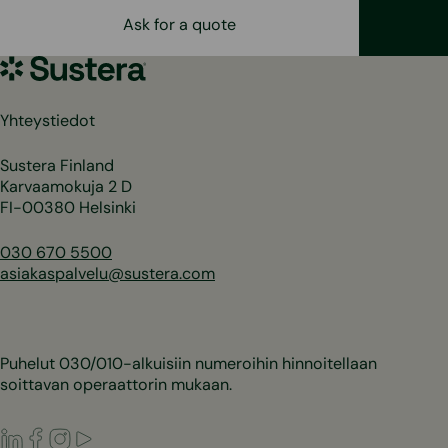
Ask for a quote
Sustera
Yhteystiedot
Sustera Finland
Karvaamokuja 2 D
FI-00380 Helsinki
030 670 5500
asiakaspalvelu@sustera.com
Puhelut 030/010-alkuisiin numeroihin hinnoitellaan
soittavan operaattorin mukaan.
LinkedIn
Facebook
Instagram
Youtube