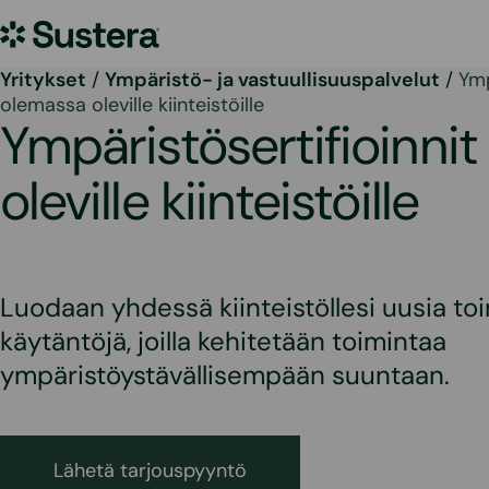
Siirry
Sustera
sisältöön
Yritykset
/
Ympäristö- ja vastuullisuuspalvelut
/
Ymp
olemassa oleville kiinteistöille
Ympäristösertifioinni
oleville kiinteistöille
Luodaan yhdessä kiinteistöllesi uusia to
käytäntöjä, joilla kehitetään toimintaa
ympäristöystävällisempään suuntaan.
Lähetä tarjouspyyntö