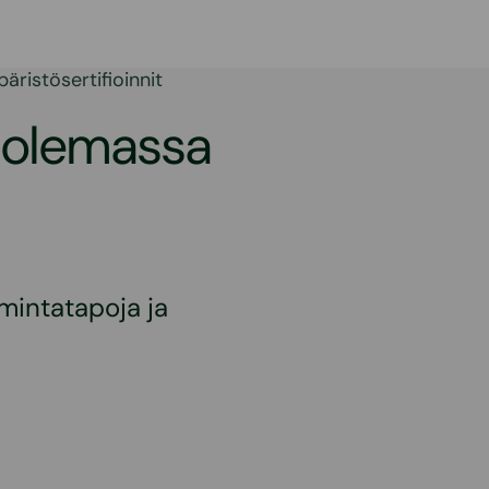
äristösertifioinnit
t olemassa
imintatapoja ja