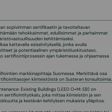
n sopivimman sertifikaatin ja tavoiteltavan
ehittämään tehokkaimmat, edullisimmat ja parhaimmat
äristövastuullisuuden kehittämiseksi.
kaa kattavalla esiselvityksellä, jonka avulla
itteet ja potentiaalinen ympäristöluokitustaso.
o sertifiointiprosessin ajan tukemassa ja ohjaamassa
ifiointien markkinajohtaja Suomessa. Merkittävä osa
fiointitasojen kiinteistöistä on Susteran konsultoimia.
tenance: Existing Buildings (LEED O+M: EB) on
sertifiointityökalu, joka mittaa kiinteistön ja sen
kkuutta ja kestävän kehityksen mukaista ylläpitoa.