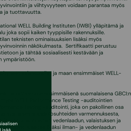
yvinvointiin ja viihtyvyyteen voidaan parantaa myös
a ja tuottavuutta.
tional WELL Building Instituten (IWBI) ylläpitämä ja
lu joka sopii kaiken tyyppisille rakennuksille.
 tilan teknisten ominaisuuksien lisäksi myös
yvinvoinnin näkökulmasta. Sertifikaatti perustuu
tietoon ja tähtää sosiaalisesti kestävään ja
un ympäristöön.
öityneet asiantuntijat ja maan ensimmäiset WELL-
velutarjontaamme ensimmäisenä suomalaisena GBCI:n
 myös WELL Performance Testing -auditointien
ormance Testing -auditointi, joka on pakollinen osa
konaisvaltaisesta sisäolosuhteiden varmennuksesta,
, lämpöolosuhteiden, vedenlaadun, valaistuksen ja
iaalisen
. Auditointi sisältää lisäksi ilman- ja vedenlaadun
Lisää