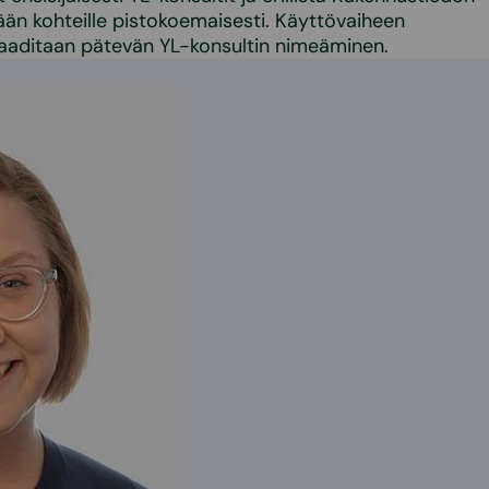
än kohteille pistokoemaisesti. Käyttövaiheen
vaaditaan pätevän YL-konsultin nimeäminen.