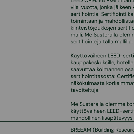
LEED O+M: EB -sertifioint
viisi vuotta, jonka jälkeen
sertifiointia. Sertifioint
toimintaan ja mahdollista
kiinteistöjoukkojen serti
malli. Me Susteralla olem
sertifiointeja tällä mallilla.
Käyttövaiheen LEED-sertifi
kauppakeskuksille, hotellei
saavuttaa kolmannen osap
sertifiointitasosta: Certif
näkökulmasta korkeimmat s
tavoiteltuja.
Me Susteralla olemme kon
käyttövaiheen LEED-sertif
mahdollinen lisäpätevyys
BREEAM (Building Resear