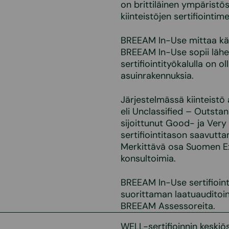
on brittiläinen ympäristö
kiinteistöjen sertifiointi
BREEAM In-Use mittaa käy
BREEAM In-Use sopii lähes k
sertifiointityökalulla on o
asuinrakennuksia.
Järjestelmässä kiinteistö
eli Unclassified – Outstan
sijoittunut Good- ja Very
sertifiointitason saavutt
Merkittävä osa Suomen Exc
konsultoimia.
BREEAM In-Use sertifiointi
suorittaman laatuauditoin
BREEAM Assessoreita.
WELL-sertifioinnin keskiös