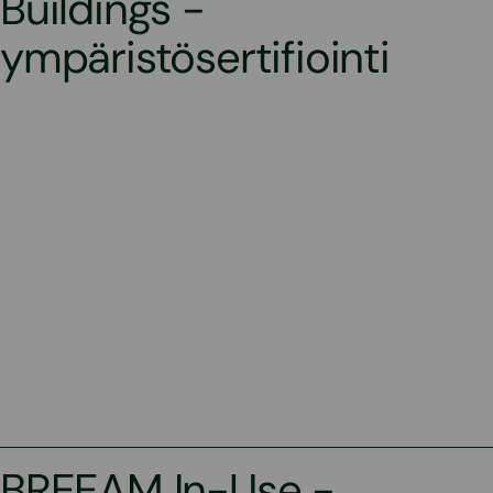
Buildings -
ympäristösertifiointi
BREEAM In-Use -