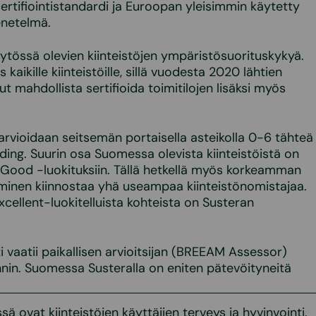
sertifiointistandardi ja Euroopan yleisimmin käytetty
menetelmä.
tössä olevien kiinteistöjen ympäristösuorituskykyä.
aikille kiinteistöille, sillä vuodesta 2020 lähtien
llut mahdollista sertifioida toimitilojen lisäksi myös
 arvioidaan seitsemän portaisella asteikolla 0-6 tähteä
ding. Suurin osa Suomessa olevista kiinteistöistä on
 Good -luokituksiin. Tällä hetkellä myös korkeamman
aminen kiinnostaa yhä useampaa kiinteistönomistajaa.
ellent-luokitelluista kohteista on Susteran
 vaatii paikallisen arvioitsijan (BREEAM Assessor)
nin. Suomessa Susteralla on eniten pätevöityneitä
sä ovat kiinteistöjen käyttäjien terveys ja hyvinvointi.