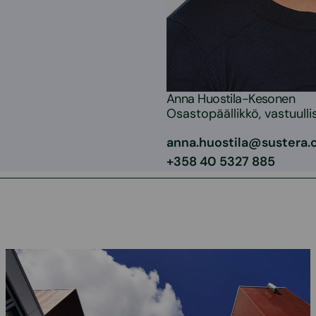
Anna Huostila-Kesonen
Osastopäällikkö, vastuulli
anna.huostila@sustera
+358 40 5327 885