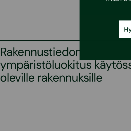
Hy
Rakennustiedon
ympäristöluokitus käytös
oleville rakennuksille