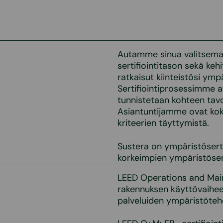
Autamme sinua valitsemaa
sertifiointitason sekä k
ratkaisut kiinteistösi ymp
Sertifiointiprosessimme al
tunnistetaan kohteen tavo
Asiantuntijamme ovat kok
kriteerien täyttymistä.
Sustera on ympäristösert
korkeimpien ympäristöserti
LEED Operations and Main
rakennuksen käyttövaiheen 
palveluiden ympäristöteho