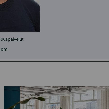
suuspalvelut
.com