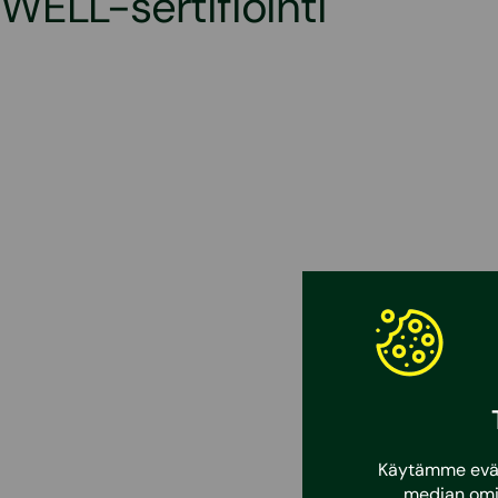
WELL-sertifiointi
Käytämme eväst
median omi