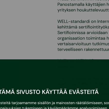
Panostamalla käyttäjien h
yrityksen houkuttelevuutt
WELL-standardi on Interna
kehittämä sertifiointityöka
Sertifioinnissa arvioidaan
organisaation toimintaa h
vertaisarvioituun tutkimus
terveelliseen rakennettu
Meillä on WELL AP -pätev
hankkeet.
Olemme laajentaneet pal
auktorisoimana toimijana
suorittamiseen. WELL Perf
TÄMÄ SIVUSTO KÄYTTÄÄ EVÄSTEITÄ
sertifiointia, koostuu ko
sisältäen mm. ilmanlaadun
eitä tarjoamamme sisällön ja mainosten räätälöimiseen, sos
tila-akustiikan mittaukset
naisuuksien tukemiseen ja kävijämäärämme analysoimiseen. 