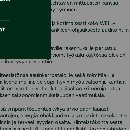
 yhdessä paikan päällä tehtävien mittausten kanssa
ristön vaatimusten täyttyminen.
 tarjota joustavasti ja kotimaisesti koko WELL-
ät
na esiselvityksestä ja hankkeen ohjauksesta auditointiin
uokitus käytössä oleville rakennuksille perustuu
. Se on kansallinen arviointityökalu käytössä olevien
ituskyvyn arviointiin.
eeristönsä asuinkerrostaloille sekä toimitila- ja
allisena mallina se sopii hyvin myös valtion ja kuntien
hittämisen tueksi. Luokitus sisältää kriteerejä, jotka
ksen taksonomianmukaisuuden vaatimuksia.
sä ympäristösuorituskykyä arvioidaan laajasti
täntöjen, energiatehokkuuden ja ympäristönäkökohtien
nin ja terveellisyyden osalta. Kiinteistökohtaisesta
nsisijaisesti YL-konsultit ja erillistä Rakennustiedon