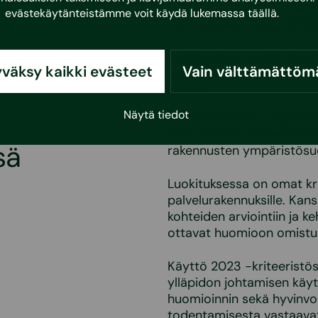
laboratoriokokeet, joilla
evästekäytänteistämme voit käydä lukemassa
täällä
.
varmistetaan WELL-kritee
Auditointien myötä voimme
väksy kaikki evästeet
Vain välttämättöm
sertifioinnin prosessin ai
saakka.
Näytä tiedot
Rakennustiedon ympäristöl
Käyttö2023 -kriteeristöön
sä
rakennusten ympäristösuor
Luokituksessa on omat krit
palvelurakennuksille. Kans
kohteiden arviointiin ja ke
ottavat huomioon omistu
Käyttö 2023 -kriteeristös
ylläpidon johtamisen käy
huomioinnin sekä hyvinvoin
todentamisesta vastaavat e