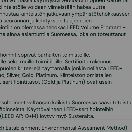
i on voimassa käytetystä versiosta riippuen kolme tai
 kiinteistölle voidaan viimeistään hakea uutta
i kannustaa kiinteistön jatkuvaan ympäristötehokkaaseen
a seurannan ja kehityksen. Laajempien
fiointiin on olemassa tehokas LEED Volume Program -
me ainoa asiantuntija Suomessa, joka on toteuttanut
oinnit sopivat parhaiten toimistoille,
lle sekä muille toimitiloille. Sertifioitu rakennus
uolen kriteerejä täyttämällä jonkin neljästä LEED-
ied, Silver, Gold, Platinum. Kiinteistön omistajien
ertifiointitasot (Gold ja Platinum) ovat usein
sultoineet valtaosan kaikista Suomessa saavutetuista
ioinneista. Käyttövaiheen LEED-sertifiointeihin
 (LEED AP: O+M) löytyy myö Susteralta.
ch Establishment Environmental Assesment Method)