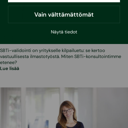
Vain välttämättömät
•
21.5.2026
Vastuullisuus
Näytä tiedot
SBTi – työkalu yrityksesi ilmastotyöhön
SBTi-validointi on yritykselle kilpailuetu: se kertoo
vastuullisesta ilmastotyöstä. Miten SBTi-konsultointimme
etenee?
Lue lisää