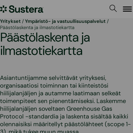
Siirry
Sustera
sisältöön
Va
Yritykset
/
Ympäristö- ja vastuullisuuspalvelut
/
Päästölaskenta ja ilmastotiekartta
Päästölaskenta ja
ilmastotiekartta
Asiantuntijamme selvittävät yrityksesi,
organisaatiosi toiminnan tai kiinteistösi
hiilijalanjäljen ja autamme laatimaan selkeät
toimenpiteet sen pienentämiseksi. Laskemme
hiilijalanjäljen soveltaen Greenhouse Gas
Protocol -standardia ja laskenta sisältää kaikki
olennaisiksi määritellyt päästölähteet (scope 1-
3), mikä tukee muun muassa