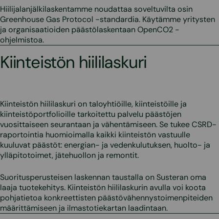
Hiilijalanjälkilaskentamme noudattaa soveltuvilta osin
Greenhouse Gas Protocol -standardia. Käytämme yritysten
ja organisaatioiden päästölaskentaan OpenCO2 -
ohjelmistoa.
Kiinteistön hiililaskuri
Kiinteistön hiililaskuri on taloyhtiöille, kiinteistöille ja
kiinteistöportfolioille tarkoitettu palvelu päästöjen
vuosittaiseen seurantaan ja vähentämiseen. Se tukee CSRD-
raportointia huomioimalla kaikki kiinteistön vastuulle
kuuluvat päästöt: energian- ja vedenkulutuksen, huolto- ja
ylläpitotoimet, jätehuollon ja remontit.
Suoritusperusteisen laskennan taustalla on Susteran oma
laaja tuotekehitys. Kiinteistön hiililaskurin avulla voi koota
pohjatietoa konkreettisten päästövähennystoimenpiteiden
määrittämiseen ja ilmastotiekartan laadintaan.