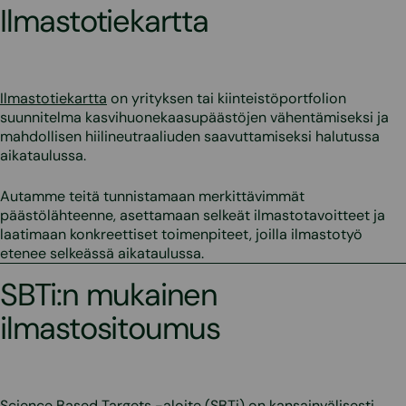
Ilmastotiekartta
Ilmastotiekartta
on yrityksen tai kiinteistöportfolion
suunnitelma kasvihuonekaasupäästöjen vähentämiseksi ja
mahdollisen hiilineutraaliuden saavuttamiseksi halutussa
aikataulussa.
Autamme teitä tunnistamaan merkittävimmät
päästölähteenne, asettamaan selkeät ilmastotavoitteet ja
laatimaan konkreettiset toimenpiteet, joilla ilmastotyö
etenee selkeässä aikataulussa.
SBTi:n mukainen
ilmastositoumus
Science Based Targets -aloite (SBTi) on kansainvälisesti