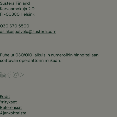
Sustera Finland
Karvaamokuja 2 D
FI-00380 Helsinki
030 670 5500
asiakaspalvelu@sustera.com
Puhelut 030/010-alkuisiin numeroihin hinnoitellaan
soittavan operaattorin mukaan.
LinkedIn
Facebook
Instagram
Youtube
Kodit
Yritykset
Referenssit
Ajankohtaista