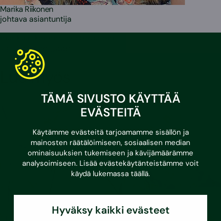
Marika Riikonen
johtava asiantuntija
marika.riikonen@sustera.com
+358 30 670 5440
Lue myös
TÄMÄ SIVUSTO KÄYTTÄÄ
EVÄSTEITÄ
Käytämme evästeitä tarjoamamme sisällön ja
mainosten räätälöimiseen, sosiaalisen median
ominaisuuksien tukemiseen ja kävijämäärämme
analysoimiseen. Lisää evästekäytänteistämme voit
käydä lukemassa
täällä
.
Hyväksy kaikki evästeet