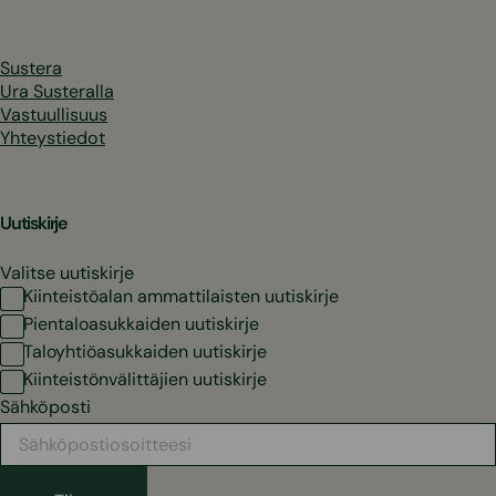
Sustera
Ura Susteralla
Vastuullisuus
Yhteystiedot
Uutiskirje
Valitse uutiskirje
Kiinteistöalan ammattilaisten uutiskirje
Pientaloasukkaiden uutiskirje
Taloyhtiöasukkaiden uutiskirje
Kiinteistönvälittäjien uutiskirje
Sähköposti