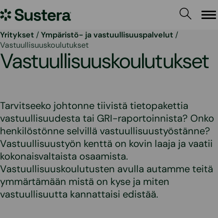
Siirry
Sustera
sisältöön
Va
Yritykset
/
Ympäristö- ja vastuullisuuspalvelut
/
Vastuullisuuskoulutukset
Vastuullisuuskoulutukset
Tarvitseeko johtonne tiivistä tietopakettia
vastuullisuudesta tai GRI-raportoinnista? Onko
henkilöstönne selvillä vastuullisuustyöstänne?
Vastuullisuustyön kenttä on kovin laaja ja vaatii
kokonaisvaltaista osaamista.
Vastuullisuuskoulutusten avulla autamme teitä
ymmärtämään mistä on kyse ja miten
vastuullisuutta kannattaisi edistää.