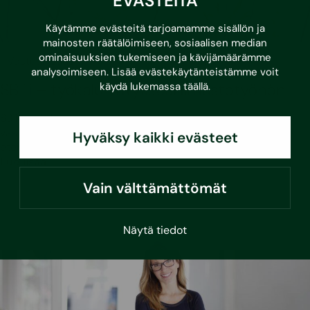
EVÄSTEITÄ
Käytämme evästeitä tarjoamamme sisällön ja
mainosten räätälöimiseen, sosiaalisen median
ominaisuuksien tukemiseen ja kävijämäärämme
•
21.5.2026
Vastuullisuus
analysoimiseen. Lisää evästekäytänteistämme voit
SBTi – työkalu yrityksesi ilmastotyöhön
käydä lukemassa
täällä
.
SBTi-validointi on yritykselle kilpailuetu: se kertoo
vastuullisesta ilmastotyöstä. Miten SBTi-konsultointimme
Hyväksy kaikki evästeet
etenee?
Lue lisää
Vain välttämättömät
Näytä tiedot