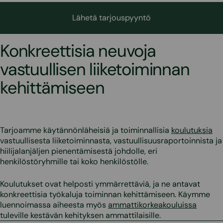
Lähetä tarjouspyyntö
Konkreettisia neuvoja
vastuullisen liiketoiminnan
kehittämiseen
Tarjoamme käytännönläheisiä ja toiminnallisia
koulutuksia
vastuullisesta liiketoiminnasta, vastuullisuusraportoinnista ja
hiilijalanjäljen pienentämisestä johdolle, eri
henkilöstöryhmille tai koko henkilöstölle.
Koulutukset ovat helposti ymmärrettäviä, ja ne antavat
konkreettisia työkaluja toiminnan kehittämiseen. Käymme
luennoimassa aiheesta myös
ammattikorkeakouluissa
tuleville kestävän kehityksen ammattilaisille.