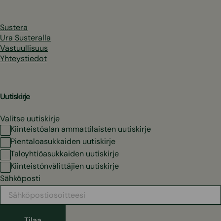
Sustera
Ura Susteralla
Vastuullisuus
Yhteystiedot
Uutiskirje
Valitse uutiskirje
Kiinteistöalan ammattilaisten uutiskirje
Pientaloasukkaiden uutiskirje
Taloyhtiöasukkaiden uutiskirje
Kiinteistönvälittäjien uutiskirje
Sähköposti