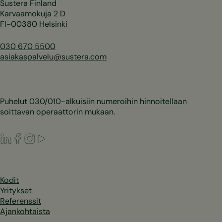
Sustera Finland
Karvaamokuja 2 D
FI-00380 Helsinki
030 670 5500
asiakaspalvelu@sustera.com
Puhelut 030/010-alkuisiin numeroihin hinnoitellaan
soittavan operaattorin mukaan.
LinkedIn
Facebook
Instagram
Youtube
Kodit
Yritykset
Referenssit
Ajankohtaista