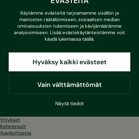
EVÄSTEITÄ
Sustera Finland
Karvaamokuja 2 D
Käytämme evästeitä tarjoamamme sisällön ja
FI-00380 Helsinki
mainosten räätälöimiseen, sosiaalisen median
ominaisuuksien tukemiseen ja kävijämäärämme
030 670 5500
analysoimiseen. Lisää evästekäytänteistämme voit
asiakaspalvelu@sustera.com
käydä lukemassa
täällä
.
Hyväksy kaikki evästeet
Puhelut 030/010-alkuisiin numeroihin hinnoitellaan
soittavan operaattorin mukaan.
Vain välttämättömät
LinkedIn
Facebook
Instagram
Youtube
Näytä tiedot
Kodit
Yritykset
Referenssit
Ajankohtaista