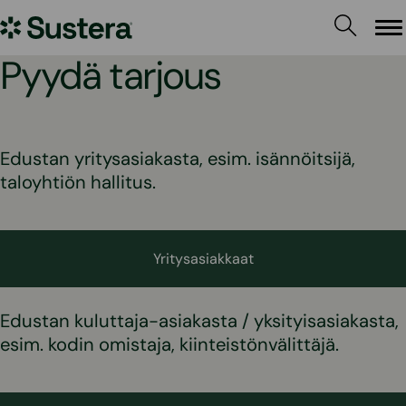
Siirry
Sustera
sisältöön
Va
Pyydä tarjous
Edustan yritysasiakasta, esim. isännöitsijä,
taloyhtiön hallitus.
Yritysasiakkaat
Edustan kuluttaja-asiakasta / yksityisasiakasta,
esim. kodin omistaja, kiinteistönvälittäjä.