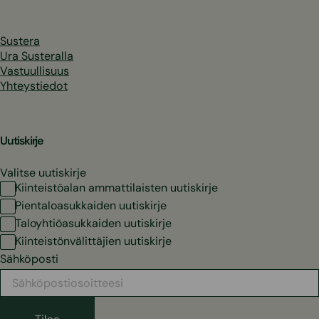
Sustera
Ura Susteralla
Vastuullisuus
Yhteystiedot
Uutiskirje
Valitse uutiskirje
Kiinteistöalan ammattilaisten uutiskirje
Pientaloasukkaiden uutiskirje
Taloyhtiöasukkaiden uutiskirje
Kiinteistönvälittäjien uutiskirje
Sähköposti