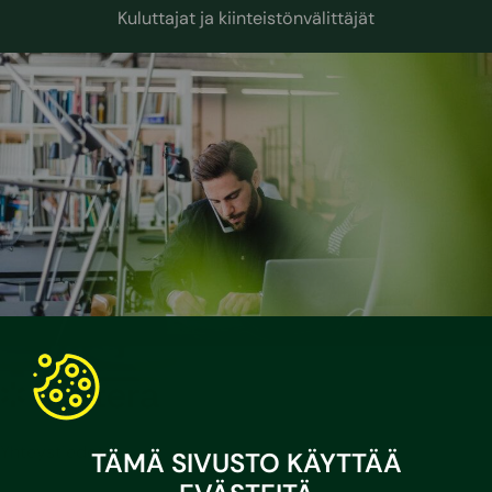
Kuluttajat ja kiinteistönvälittäjät
Sustera
Yhteystiedot
TÄMÄ SIVUSTO KÄYTTÄÄ