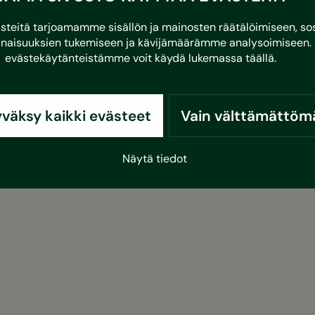
Vastuullisuus
a
Yhteystiedot
eitä tarjoamamme sisällön ja mainosten räätälöimiseen, sos
naisuuksien tukemiseen ja kävijämäärämme analysoimiseen. 
evästekäytänteistämme voit käydä lukemassa
täällä
.
väksy kaikki evästeet
Vain välttämättöm
Näytä tiedot