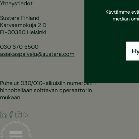
Referenssit
Yhteystiedot
Ajankohtaist
Käytämme eväst
Sustera Finland
median omi
Karvaamokuja 2 D
FI-00380 Helsinki
030 670 5500
Hy
asiakaspalvelu@sustera.com
Puhelut 030/010-alkuisiin numeroihin
hinnoitellaan soittavan operaattorin
mukaan.
LinkedIn
Facebook
Instagram
Youtube