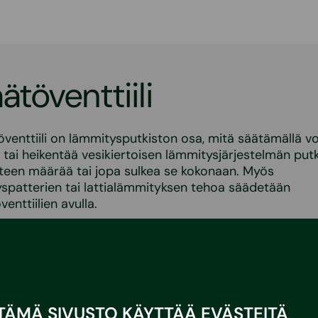
öventtiili
enttiili on lämmitysputkiston osa, mitä säätämällä v
ä tai heikentää vesikiertoisen lämmitysjärjestelmän put
teen määrää tai jopa sulkea se kokonaan. Myös
spatterien tai lattialämmityksen tehoa säädetään
nttiilien avulla.
stems Insinööritoimisto Oy
Sustera
Ura Susteralla
TÄMÄ SIVUSTO KÄYTTÄÄ EVÄSTEITÄ