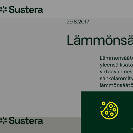
Siirry
Sustera
sisältöön
29.8.2017
Lämmönsäät
Lämmönsäätöv
yleensä lisät
virtaavan nes
sähkölämmity
lämmönsäätöve
Lähde: Raksy
Sustera
Kodit
Yritykset