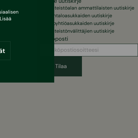
Valitse uutiskirje
Kiinteistöalan ammattilaisten uutiskirje
iaalisen
Pientaloasukkaiden uutiskirje
Lisää
Taloyhtiöasukkaiden uutiskirje
Kiinteistönvälittäjien uutiskirje
Sähköposti
ät