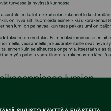
yvät turvassa ja hyvässä kunnossa.
asuintalojen katot on kuitenkin rakennettu kestämään
nkin, on hyvä silti huomioida esimerkiksi ulkorakennuste
vetinen lumi on painavaa, kun taas pakkaslumi on palj
udotukseen on muitakin. Esimerkiksi lumimassojen aih
hormeille, vesiränneille ja kuistirakenteille ovat hyvä 
olta, ennen kuin se aiheuttaa ongelmia. Itsestään alas t
ttaa myös pahoja vaaratilanteita rakennusten lähellä oli
 oikeaoppiseen lumien
tamiseen
on ajankohtaista silloin, kun sitä on kertynyt puolest
kä lumi painaa enemmän kuin kevyt pakkaslumi. Lumen 
TÄMÄ SIVUSTO KÄYTTÄÄ EVÄSTEITÄ