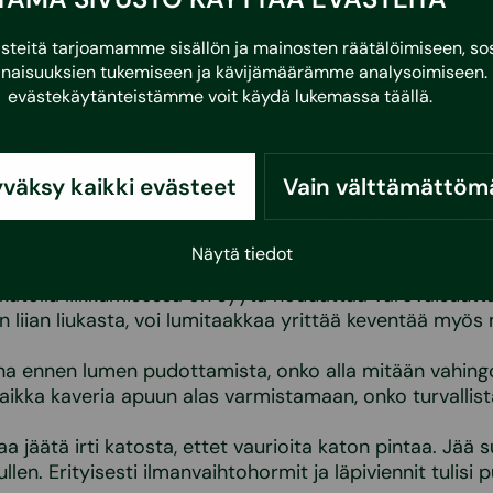
a siten, että 10cm vastasatanutta lunta on 1mm vettä. N
0 neliön katolla painaa jopa 4000kg. Lue seuraavat vi
eitä tarjoamamme sisällön ja mainosten räätälöimiseen, sos
naisuuksien tukemiseen ja kävijämäärämme analysoimiseen. 
ain noin puolet lumimassasta, jotta et vahingossakaan 
evästekäytänteistämme voit käydä lukemassa
täällä
.
olla katteeseen. Yksi lumenpudottajan yleisimmistä virhe
ta pudotettaessa vesikattoon syntyy vaurioita ja pah
ssa reikiä.
väksy kaikki evästeet
Vain välttämättöm
äyttää valjaita ja tutustu niiden käyttöön ennen katolle
n turvaköysi kiinnitetään tukevaan rakenteseen, kuten e
ppuun.
Näytä tiedot
immistä kattomateriaaleista peltikatto on liukkain, mutt
katolla liikkumisessa on syytä noudattaa varovaisuutta
on liian liukasta, voi lumitaakkaa yrittää keventää myö
na ennen lumen pudottamista, onko alla mitään vahingo
aikka kaveria apuun alas varmistamaan, onko turvallis
a jäätä irti katosta, ettet vaurioita katon pintaa. Jää s
llen. Erityisesti ilmanvaihtohormit ja läpiviennit tulisi 