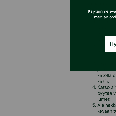
voidaan laske
40cm lunta 10
Käytämme eväst
median omi
Pudota v
tai lapi
että lun
tapaukse
Hy
Muista k
Valjaide
savupii
Tyypillis
ja huopa
katolla 
käsin.
Katso ai
pyytää v
lumet.
Älä hakka
kevään tu