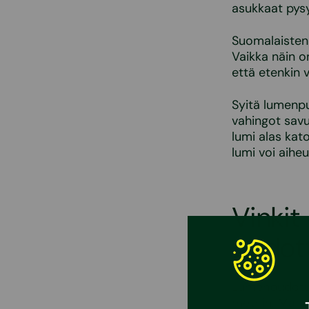
asukkaat pys
Suomalaisten 
Vaikka näin o
että etenkin 
Syitä lumenp
vahingot savu
lumi alas kat
lumi voi aiheu
Vinkit
pudot
Lumenpudotus 
metriin. Mär