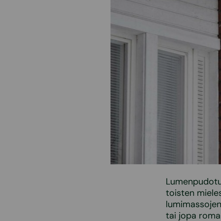
Lumenpudotus 
toisten miele
lumimassojen
tai jopa romah