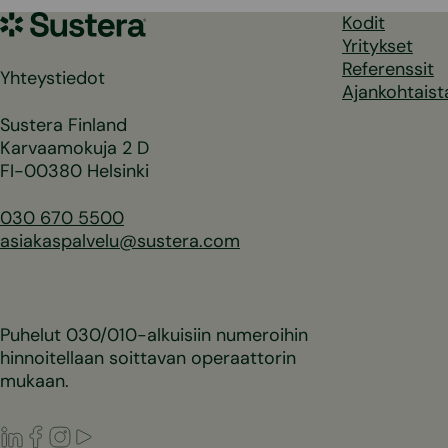
Sustera
Kodit
Yritykset
Referenssit
Yhteystiedot
Ajankohtaist
Sustera Finland
Karvaamokuja 2 D
FI-00380 Helsinki
030 670 5500
asiakaspalvelu@sustera.com
Puhelut 030/010-alkuisiin numeroihin
hinnoitellaan soittavan operaattorin
mukaan.
LinkedIn
Facebook
Instagram
Youtube