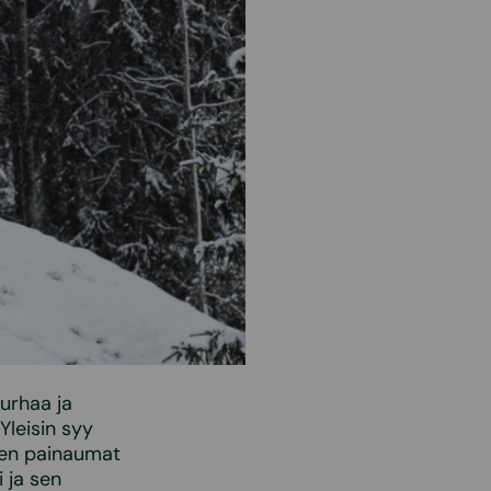
turhaa ja
Yleisin syy
den painaumat
 ja sen