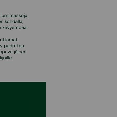
 lumimassoja.
n kohdalla,
on kevyempää.
euttamat
syy pudottaa
ippuva jäinen
joille.
a metristä
paino