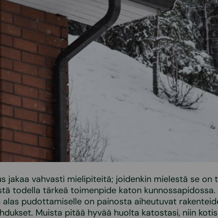
jakaa vahvasti mielipiteitä; joidenkin mielestä se on 
stä todella tärkeä toimenpide katon kunnossapidossa. 
 alas pudottamiselle on painosta aiheutuvat rakentei
dukset. Muista pitää hyvää huolta katostasi, niin kotisi