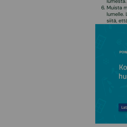
lumesta
Muista m
lumelle.
siitä, e